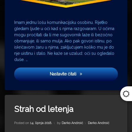
Imam jednu lošu komunikacijsku osobinu. Rijetko
gledam ljude u oči kad s njima razgovaram. U očima
mogu pročitati da li me sugovornik laže ili bezočno
obmanjuje, ili samo mulja. Ako pak govori istinu, po
iskričavom žaru u njima, zaključujem koliko mu je do
nje uistinu i stalo. Ne kaže se uzalud: oči su ogledalo
duše. …
Njemačka : Švedska
Nastavite čitati
Tagged
Atlantik
Strah od letenja
avion
Updated on
31. siječnja 2024.
Cristiano
Kategorije:
Posted on
14. lipnja 2018.
by
Darko Androić
Darko Androić
Ronaldo