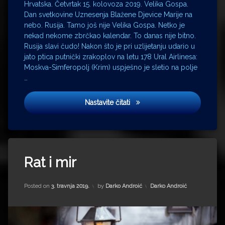
Hrvatska. Četvrtak 15. kolovoza 2019. Velika Gospa.
Metropolonačelnik
Dan svetkovine Uznesenja Blažene Djevice Marije na
MH17
nebo. Rusija. Tamo još nije Velika Gospa. Netko je
Moskva
nekad nekome zbrčkao kalendar. To danas nije bitno.
Rusija slavi čudo! Nakon što je pri uzlijetanju udario u
Petrograd
jato ptica putnički zrakoplov na letu 178 Ural Airlinesa:
Pulkovo
Moskva-Simferopolj (Krim) uspješno je sletio na polje
Rusija
…
Soči
Ural
Zona sumraka
Nastavite čitati
Airlines
USS
Enterprise
Velika
Tagged
Gospa
Ana
Rat i mir
William
Karenjina
Shatner
Ante
Updated on
19. srpnja 2022.
Kategorije:
Posted on
3. travnja 2019.
by
Darko Androić
Darko Androić
Zvjezdane
Gotovina
staze
Antun
Vrdoljak
general