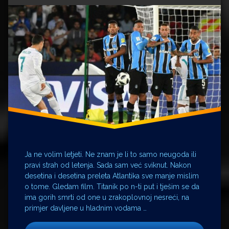
Daniel
Bernoulli
diferencijalna
jednadžba
fizika
fluid
golf
Isaac
Newton
Leonardo
DiCaprio
Luka
Modrić
Ja ne volim letjeti. Ne znam je li to samo neugoda ili
Magnusov
pravi strah od letenja. Sada sam već sviknut. Nakon
efekt
desetina i desetina preleta Atlantika sve manje mislim
mehanika
o tome. Gledam film. Titanik po n-ti put i tješim se da
mučnina
ima gorih smrti od one u zrakoplovnoj nesreći, na
nogomet
primjer davljene u hladnim vodama …
opća
fizika