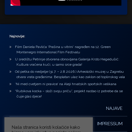
Najnovije:
Film Daniela Pavlića ‘Prašina u vitrini’ nagrađen na 12. Green
Montenegro International Film Festivalu
U središtu Petrinje otvorena obnovljena Galerija Krsto Hegedušić:
Kultura vraćena kući, u samo srce grada!
Od petka do nedjelje (31.7. – 2.8.2026.) Arheološki muzej u Zagrebu
otvara vrata građanima: Besplatan ulaz kao zaklon od toplinskog vala
‘Ni med cvetjem ni pravice’ na Aleji hrvatskih sportskih velikana
“Rubikova kocka – složi svoju priču”, projekt nastao iz potrebe da se
čuje glas djece!
NAJAVE
IMPRESSUM
Naša stranica koristi kolačiće kako