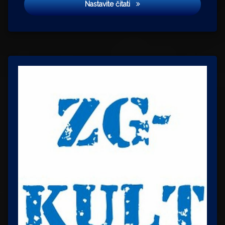
Strah od letenja
Nastavite čitati
Osijek
panker
PMF
Rusija
snooker
tenis
Titanik
tlak
vrtloženje