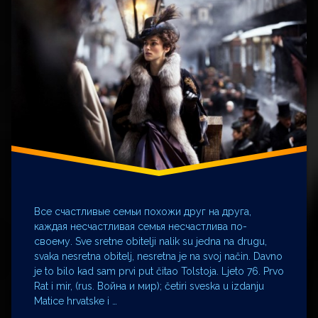
Ivo
Pukanić
Jlab
kratko
oružje
Krunoslav
Pranjić
Lav
Nikolajevič
Tolstoj
Nacional
Neretva
obični
Все счастливые семьи похожи друг на друга,
ljudi
каждая несчастливая семья несчастлива по-
своему. Sve sretne obitelji nalik su jedna na drugu,
Rat
i
svaka nesretna obitelj, nesretna je na svoj način. Davno
mir
je to bilo kad sam prvi put čitao Tolstoja. Ljeto 76. Prvo
Rusi
Rat i mir, (rus. Война и мир); četiri sveska u izdanju
Matice hrvatske i …
Rusija