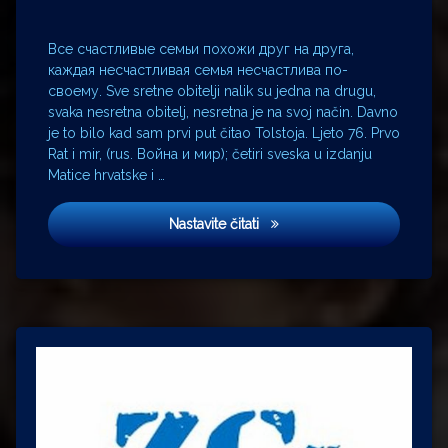
Neretva
obični
Все счастливые семьи похожи друг на друга,
ljudi
каждая несчастливая семья несчастлива по-
своему. Sve sretne obitelji nalik su jedna na drugu,
Rat
i
svaka nesretna obitelj, nesretna je na svoj način. Davno
mir
je to bilo kad sam prvi put čitao Tolstoja. Ljeto 76. Prvo
Rusi
Rat i mir, (rus. Война и мир); četiri sveska u izdanju
Matice hrvatske i …
Rusija
siva
Rat i mir
eminencija
Nastavite čitati
sudbina
Theodor
Meron
trofejno
oružje
Veljko
Bulajić
VONS
Zlatko