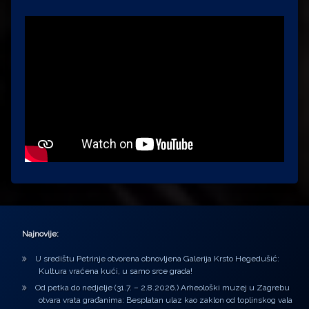
Najnovije:
U središtu Petrinje otvorena obnovljena Galerija Krsto Hegedušić:
Kultura vraćena kući, u samo srce grada!
Od petka do nedjelje (31.7. – 2.8.2026.) Arheološki muzej u Zagrebu
otvara vrata građanima: Besplatan ulaz kao zaklon od toplinskog vala