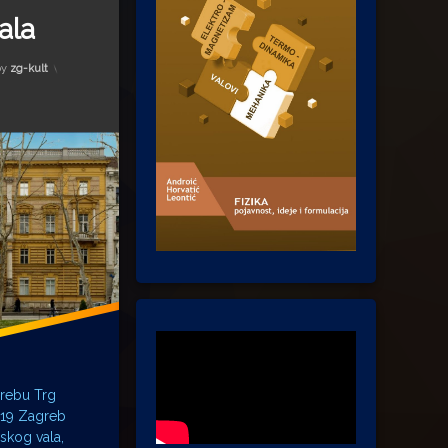
ala
by
zg-kult
rebu Trg
 19 Zagreb
skog vala,