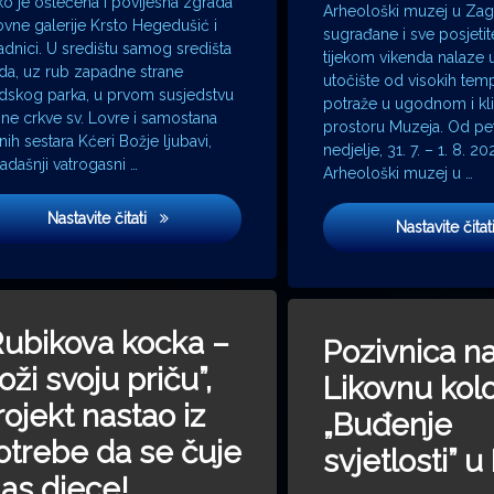
ko je oštećena i povijesna zgrada
Arheološki muzej u Zag
ovne galerije Krsto Hegedušić i
sugrađane i sve posjetite
adnici. U središtu samog središta
tijekom vikenda nalaze
da, uz rub zapadne strane
utočište od visokih tem
dskog parka, u prvom susjedstvu
potraže u ugodnom i kl
ne crkve sv. Lovre i samostana
prostoru Muzeja. Od pe
nih sestara Kćeri Božje ljubavi,
nedjelje, 31. 7. – 1. 8. 20
a u vitrini’ nagrađen na 12. Green Montenegro International Film Festiva
adašnji vatrogasni …
Arheološki muzej u …
U središtu Petrinje otvorena obnovljena Galerija
Nastavite čitati
Nastavite čitat
hrvatskih sportskih velikana
Rubikova kocka –
Pozivnica na
oži svoju priču”,
Likovnu kolo
rojekt nastao iz
„Buđenje
otrebe da se čuje
svjetlosti” u 
las djece!