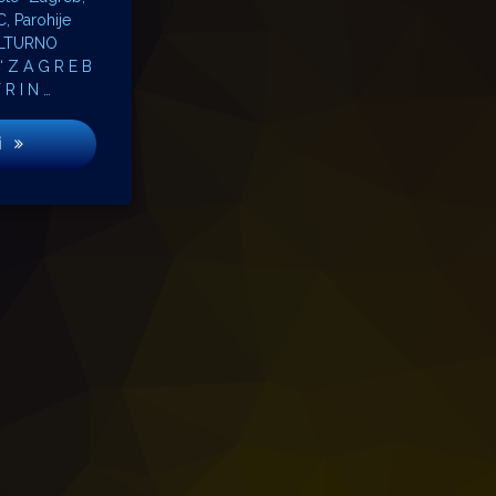
, Parohije
ULTURNO
Z A G R E B
R I N …
Pozivnica na 6. Likovnu koloniju „Buđenje svjetlosti” u Petrinji
i
tao iz potrebe da se čuje glas djece!