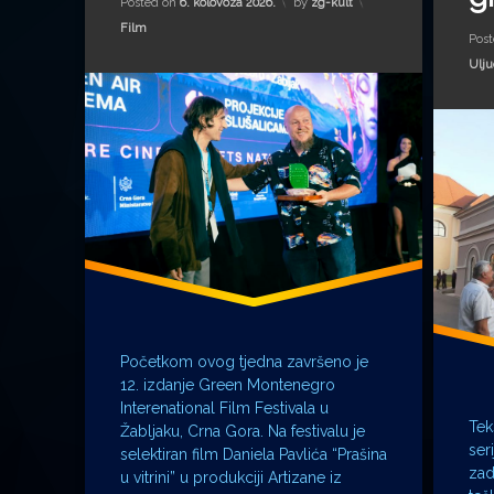
Posted on
6. kolovoza 2026.
by
zg-kult
Kategorije:
Film
Pos
Kate
Ulj
Početkom ovog tjedna završeno je
12. izdanje Green Montenegro
Interenational Film Festivala u
Tek
Žabljaku, Crna Gora. Na festivalu je
ser
selektiran film Daniela Pavlića “Prašina
zad
u vitrini” u produkciji Artizane iz