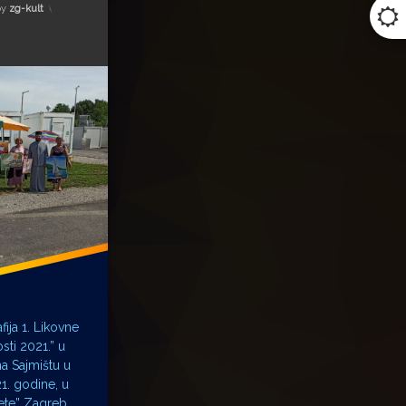
by
zg-kult
ija 1. Likovne
sti 2021.” u
a Sajmištu u
21. godine, u
ete” Zagreb,