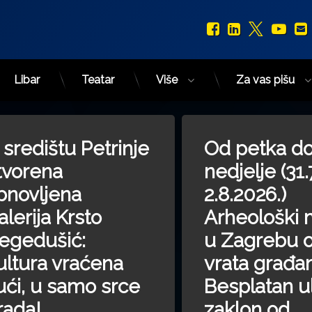
Facebook
LinkedIn
X.com
You
Libar
Teatar
Više
Za vas pišu
ini’ nagrađen na 12. Green Montenegro International Film Festivalu
on U središtu Petrinje otvorena obnovljena Galerija Krsto Heged
on Od
Ostavite komentar
Ostavite komentar
 središtu Petrinje
Od petka d
tvorena
nedjelje (31.
bnovljena
2.8.2026.)
alerija Krsto
Arheološki 
egedušić:
u Zagrebu o
ultura vraćena
vrata građa
ući, u samo srce
Besplatan u
rada!
zaklon od