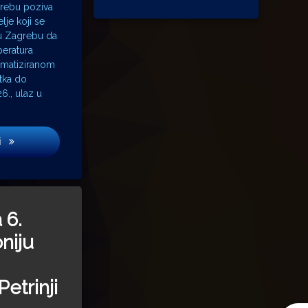
rebu poziva
lje koji se
 u Zagrebu da
peratura
imatiziranom
tka do
26., ulaz u
lu
 Krsto Hegedušić: Kultura vraćena kući, u samo srce grada!
Od petka do nedjelje (31.7. – 2.8.2026.) Arheološki muzej u Zagrebu 
i
 6.
niju
Petrinji