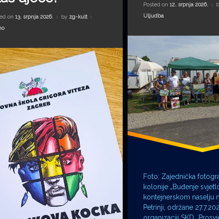
Posted on
12. srpnja 2026.
Kategorije:
Uljudba
ted on
13. srpnja 2026.
by
zg-kult
gorije:
no
Foto: Zajednička fotograf
kolonije „Buđenje svjetlo
kontejnerskom naselju n
Petrinji, održane 27.7.20
organizaciji SKD „Prosvj