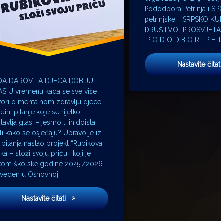
Pododbora Petrinja i SPC
petrinjske. SRPSKO K
DRUŠTVO „PROSVJETA“ 
P O D O D B O R P E T 
Nastavite čitat
DA DAROVITA DJECA DOBIJU
S U vremenu kada se sve više
ori o mentalnom zdravlju djece i
dih, pitanje koje se rijetko
tavlja glasi – jesmo li ih doista
a Aleji hrvatskih sportskih velikana
ali kako se osjećaju? Upravo je iz
 pitanja nastao projekt “Rubikova
ka – složi svoju priču”, koji je
ekom školske godine 2025./2026.
veden u Osnovnoj …
“Rubikova kocka – složi svoju priču”, projekt nas
Nastavite čitati