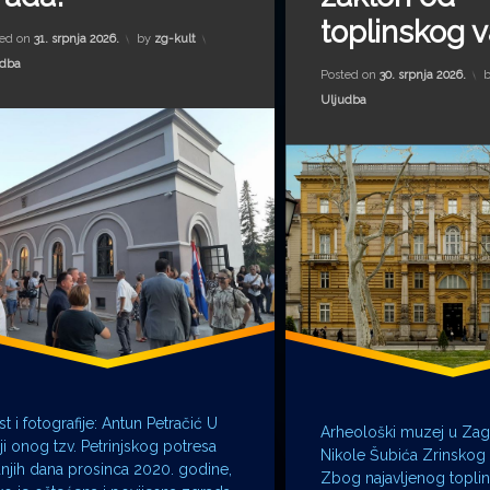
toplinskog v
ted on
31. srpnja 2026.
by
zg-kult
gorije:
udba
Posted on
30. srpnja 2026.
Kategorije:
Uljudba
st i fotografije: Antun Petračić U
Arheološki muzej u Zag
iji onog tzv. Petrinjskog potresa
Nikole Šubića Zrinskog
njih dana prosinca 2020. godine,
Zbog najavljenog toplin