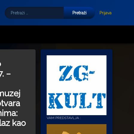
Pretraži:
Tube
E-mail
Prijava
ušić: Kultura vraćena kući, u samo srce grada!
 petka do nedjelje (31.7. – 2.8.2026.) Arheološki muzej u Zagrebu otvara vrata gra
o
7. –
muzej
tvara
nima:
VAM PREDSTAVLJA :
laz kao