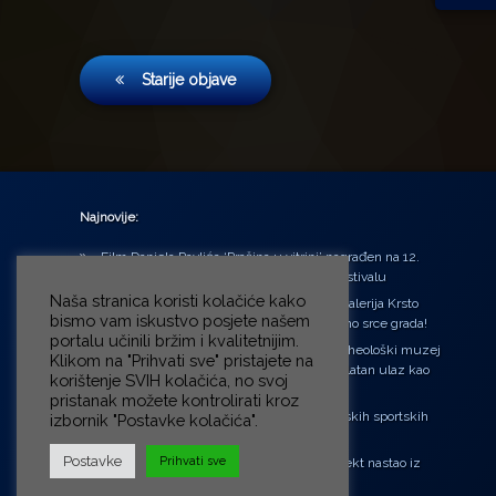
Navigacija
Starije objave
objava
Najnovije:
Film Daniela Pavlića ‘Prašina u vitrini’ nagrađen na 12.
Green Montenegro International Film Festivalu
Naša stranica koristi kolačiće kako
U središtu Petrinje otvorena obnovljena Galerija Krsto
bismo vam iskustvo posjete našem
Hegedušić: Kultura vraćena kući, u samo srce grada!
portalu učinili bržim i kvalitetnijim.
Od petka do nedjelje (31.7. – 2.8.2026.) Arheološki muzej
Klikom na "Prihvati sve" pristajete na
u Zagrebu otvara vrata građanima: Besplatan ulaz kao
korištenje SVIH kolačića, no svoj
zaklon od toplinskog vala
pristanak možete kontrolirati kroz
‘Ni med cvetjem ni pravice’ na Aleji hrvatskih sportskih
izbornik "Postavke kolačića".
velikana
Postavke
Prihvati sve
“Rubikova kocka – složi svoju priču”, projekt nastao iz
potrebe da se čuje glas djece!