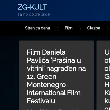
ZG-KULT
samo dobre priče
Stranica dana
Film
Glazba
Preskoči
na
on Film Daniela Pavlića ‘Prašina u vitr
Ostavite komentar
sadržaj
Film Daniela
U
Pavlića ‘Prašina u
o
vitrini’ nagrađen na
o
12. Green
G
Montenegro
H
International Film
K
Festivalu
k
g