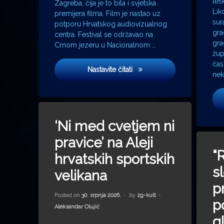
teš
Zagreba, čija je to bila i svjetska
Lik
premijera filma. Film je nastao uz
sur
potporu Hrvatskog audiovizualnog
gra
centra. Festival se održavao na
gra
Crnom jezeru u Nacionalnom …
žup
čas
Film Daniela Pavlića ‘Prašin
Nastavite čitati
nek
on ‘Ni med cvetjem ni pravice’ na Aleji 
Ostavite komentar
‘Ni med cvetjem ni
pravice’ na Aleji
“
hrvatskih sportskih
sl
velikana
p
Posted on
30. srpnja 2026.
by
zg-kult
p
Kategorije:
Aleksandar Olujić
g