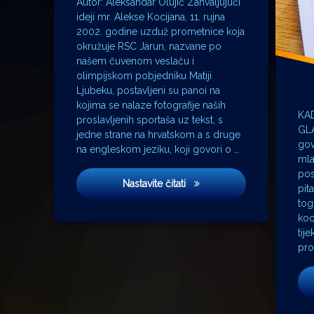
Autor: Aleksandar Olujić Zahvaljujući
ideji mr. Alekse Kocijana, 11. rujna
2002. godine uzduž prometnice koja
okružuje RSC Jarun, nazvane po
našem čuvenom veslaču i
olimpijskom pobjedniku Matiji
Ljubeku, postavljeni su panoi na
kojima se nalaze fotografije naših
KA
proslavljenih sportaša uz tekst, s
GLA
jedne strane na hrvatskom a s druge
gov
na engleskom jeziku, koji govori o …
mla
pos
‘Ni med cvetjem ni pravice’ n
Nastavite čitati
pit
tog
koc
tij
pro