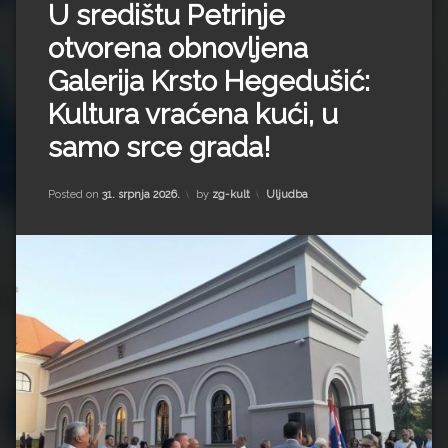
U središtu Petrinje
komentar
on
otvorena obnovljena
U
središtu
Galerija Krsto Hegedušić:
Petrinje
otvorena
Kultura vraćena kući, u
obnovljena
Galerija
samo srce grada!
Krsto
Hegedušić:
Kultura
Kategorije:
Posted on
31. srpnja 2026.
by
zg-kult
Uljudba
vraćena
kući,
u
samo
srce
grada!