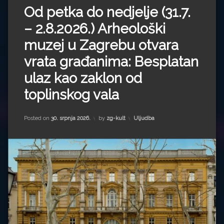
Od petka do nedjelje (31.7.
komentar
on
– 2.8.2026.) Arheološki
Od
petka
muzej u Zagrebu otvara
do
nedjelje
vrata građanima: Besplatan
(31.7.
–
ulaz kao zaklon od
2.8.2026.)
Arheološki
toplinskog vala
muzej
u
Zagrebu
Kategorije:
Posted on
30. srpnja 2026.
by
zg-kult
Uljudba
otvara
vrata
građanima:
Besplatan
ulaz
kao
zaklon
od
toplinskog
vala