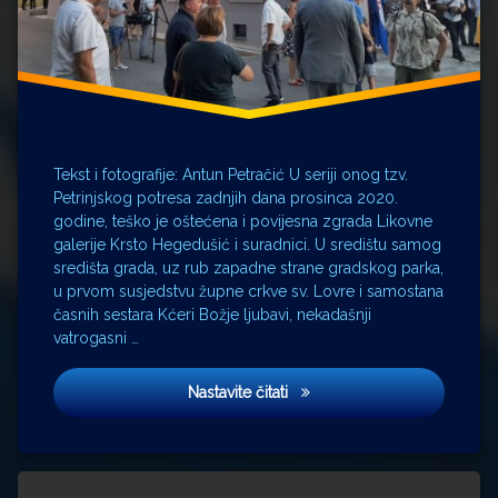
Tekst i fotografije: Antun Petračić U seriji onog tzv.
Petrinjskog potresa zadnjih dana prosinca 2020.
godine, teško je oštećena i povijesna zgrada Likovne
galerije Krsto Hegedušić i suradnici. U središtu samog
središta grada, uz rub zapadne strane gradskog parka,
u prvom susjedstvu župne crkve sv. Lovre i samostana
časnih sestara Kćeri Božje ljubavi, nekadašnji
vatrogasni …
U središtu Petrinje otvorena
Nastavite čitati
Ostavite