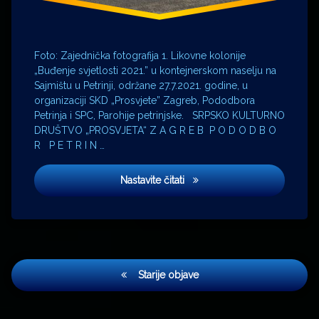
Foto: Zajednička fotografija 1. Likovne kolonije
„Buđenje svjetlosti 2021.” u kontejnerskom naselju na
Sajmištu u Petrinji, održane 27.7.2021. godine, u
organizaciji SKD „Prosvjete” Zagreb, Pododbora
Petrinja i SPC, Parohije petrinjske. SRPSKO KULTURNO
DRUŠTVO „PROSVJETA“ Z A G R E B P O D O D B O
R P E T R I N …
Pozivnica na 6. Likovnu koloni
Nastavite čitati
Navigacija
Starije objave
objava