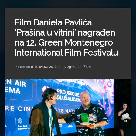
Impressum
Milenko Strižak
Ostavite
Drugi autori
Drugi autori
Film Daniela Pavlića
komentar
on
Matea Andrić
‘Prašina u vitrini’ nagrađen
Film
Daniela
na 12. Green Montenegro
Pavlića
Ljiljana Lekanić-Kljaić
‘Prašina
International Film Festivalu
u
vitrini’
Željko Krznarić
nagrađen
Kategorije:
Posted on
6. kolovoza 2026.
by
zg-kult
Film
na
Mario Lovreković
12.
Green
Montenegro
Miroslav Šantek
International
Film
Festivalu