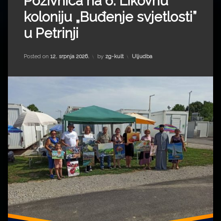
Pozivnica na 6. Likovnu
koloniju „Buđenje svjetlosti”
u Petrinji
Kategorije:
Posted on
12. srpnja 2026.
by
zg-kult
Uljudba