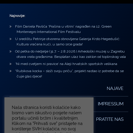
Najnovije:
Film Daniela Pavlića ‘Prašina u vitrini’ nagrađen na 12. Green
Montenegro International Film Festivalu
U središtu Petrinje otvorena obnovljena Galerija Krsto Hegedušić:
Kultura vraćena kući, u samo srce grada!
Od petka do nedjelje (31.7. – 2.8.2026.) Arheološki muzej u Zagrebu
otvara vrata građanima: Besplatan ulaz kao zaklon od toplinskog vala
‘Ni med cvetjem ni pravice’ na Aleji hrvatskih sportskih velikana
“Rubikova kocka – složi svoju priču”, projekt nastao iz potrebe da se
čuje glas djece!
NAJAVE
IMPRESSUM
Naša stranica koristi kolačiće kako
bismo vam iskustvo posjete našem
portalu učinili bržim i kvalitetnijim.
PRATITE NAS
Klikom na "Prihvati sve" pristajete na
korištenje SVIH kolačića, no svoj