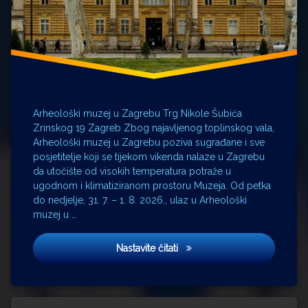
Arheološki muzej u Zagrebu Trg Nikole Šubića
Zrinskog 19 Zagreb Zbog najavljenog toplinskog vala,
Arheološki muzej u Zagrebu poziva sugrađane i sve
posjetitelje koji se tijekom vikenda nalaze u Zagrebu
da utočište od visokih temperatura potraže u
ugodnom i klimatiziranom prostoru Muzeja. Od petka
do nedjelje, 31. 7. – 1. 8. 2026., ulaz u Arheološki
muzej u …
Od petka do nedjelje (31.7. 
Nastavite čitati