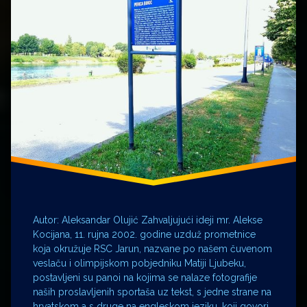
Autor: Aleksandar Olujić Zahvaljujući ideji mr. Alekse
Kocijana, 11. rujna 2002. godine uzduž prometnice
koja okružuje RSC Jarun, nazvane po našem čuvenom
veslaču i olimpijskom pobjedniku Matiji Ljubeku,
postavljeni su panoi na kojima se nalaze fotografije
naših proslavljenih sportaša uz tekst, s jedne strane na
hrvatskom a s druge na engleskom jeziku, koji govori