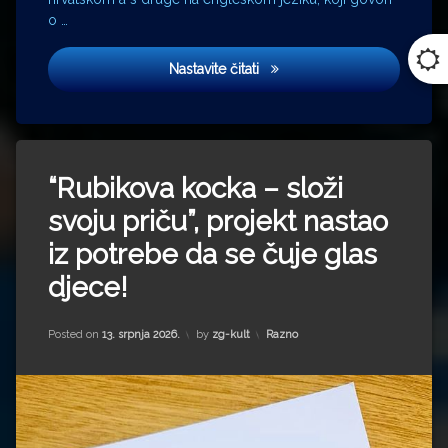
o …
‘Ni med cvetjem ni pravice’ na
Nastavite čitati
“Rubikova kocka – složi
svoju priču”, projekt nastao
iz potrebe da se čuje glas
djece!
Kategorije:
Posted on
13. srpnja 2026.
by
zg-kult
Razno