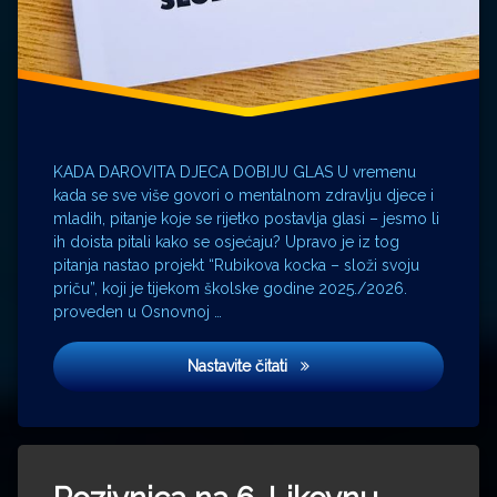
KADA DAROVITA DJECA DOBIJU GLAS U vremenu
kada se sve više govori o mentalnom zdravlju djece i
mladih, pitanje koje se rijetko postavlja glasi – jesmo li
ih doista pitali kako se osjećaju? Upravo je iz tog
pitanja nastao projekt “Rubikova kocka – složi svoju
priču”, koji je tijekom školske godine 2025./2026.
proveden u Osnovnoj …
“Rubikova kocka – složi svoju
Nastavite čitati