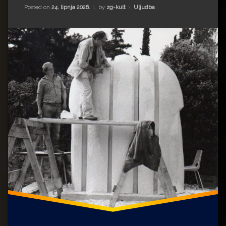
Kategorije:
Posted on
24. lipnja 2026.
by
zg-kult
Uljudba