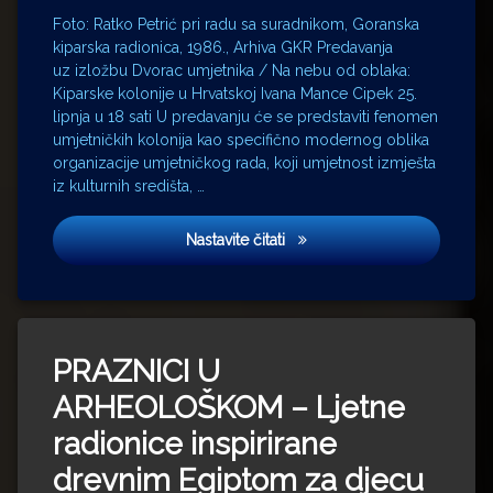
Foto: Ratko Petrić pri radu sa suradnikom, Goranska
kiparska radionica, 1986., Arhiva GKR Predavanja
uz izložbu Dvorac umjetnika / Na nebu od oblaka:
Kiparske kolonije u Hrvatskoj Ivana Mance Cipek 25.
lipnja u 18 sati U predavanju će se predstaviti fenomen
umjetničkih kolonija kao specifično modernog oblika
organizacije umjetničkog rada, koji umjetnost izmješta
iz kulturnih središta, …
Predavanje Ivane Mance Cipek
Nastavite čitati
PRAZNICI U
ARHEOLOŠKOM – Ljetne
radionice inspirirane
drevnim Egiptom za djecu