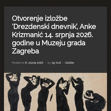
Impressum
Milenko Strižak
Drugi autori
Drugi autori
Otvorenje izložbe
Matea Andrić
‘Drezdenski dnevnik’, Anke
Krizmanić 14. srpnja 2026.
Ljiljana Lekanić-Kljaić
godine u Muzeju grada
Željko Krznarić
Zagreba
Mario Lovreković
Kategorije:
Posted on
8. srpnja 2026.
by
zg-kult
Izložbe
Miroslav Šantek