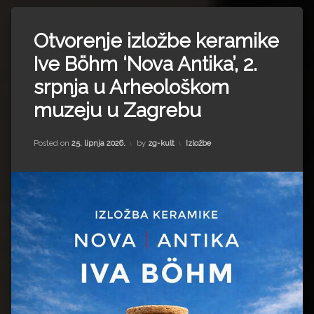
Otvorenje izložbe keramike
Ive Böhm ‘Nova Antika’, 2.
srpnja u Arheološkom
muzeju u Zagrebu
Updated on
25. lipnja 2026.
Kategorije:
Posted on
25. lipnja 2026.
by
zg-kult
Izložbe