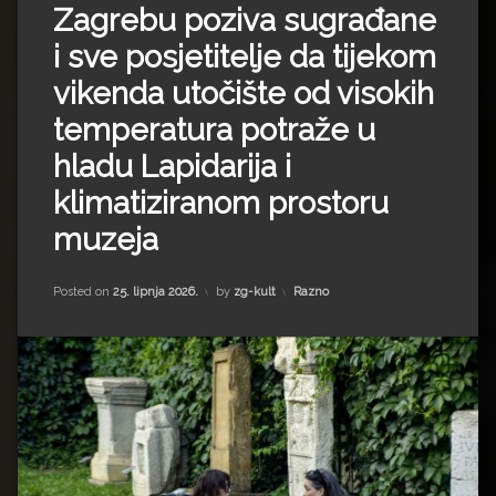
Zagrebu poziva sugrađane
i sve posjetitelje da tijekom
vikenda utočište od visokih
temperatura potraže u
hladu Lapidarija i
klimatiziranom prostoru
muzeja
Kategorije:
Posted on
25. lipnja 2026.
by
zg-kult
Razno