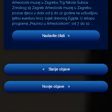
Arheološki muzej u Zagrebu Trg Nikole Šubića
Zrinskog 19 Zagreb Arheološki muzej u Zagrebu
poziva djecu u dobi od 9 do 12 godina na uzbudljivu
ljetnu avanturu kroz svijet drevnog Egipta. U sklopu
programa „Praznici u Arheološkom“, od 7. do 10. …
PRAZNICI U ARHEOLOŠKOM – L
Nastavite čitati
Navigacija
Starije objave
objava
Novije objave