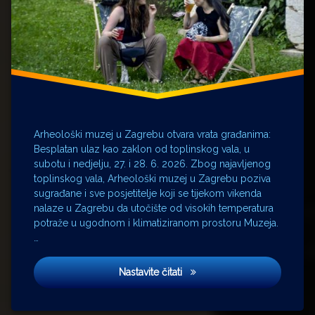
Arheološki muzej u Zagrebu otvara vrata građanima:
Besplatan ulaz kao zaklon od toplinskog vala, u
subotu i nedjelju, 27. i 28. 6. 2026. Zbog najavljenog
toplinskog vala, Arheološki muzej u Zagrebu poziva
sugrađane i sve posjetitelje koji se tijekom vikenda
nalaze u Zagrebu da utočište od visokih temperatura
potraže u ugodnom i klimatiziranom prostoru Muzeja.
…
Besplatan ulaz kao zaklon od
Nastavite čitati