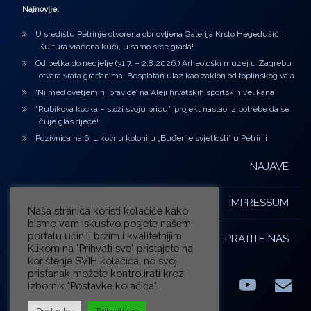
Najnovije:
U središtu Petrinje otvorena obnovljena Galerija Krsto Hegedušić:
Kultura vraćena kući, u samo srce grada!
Od petka do nedjelje (31.7. – 2.8.2026.) Arheološki muzej u Zagrebu
otvara vrata građanima: Besplatan ulaz kao zaklon od toplinskog vala
‘Ni med cvetjem ni pravice’ na Aleji hrvatskih sportskih velikana
“Rubikova kocka – složi svoju priču”, projekt nastao iz potrebe da se
čuje glas djece!
Pozivnica na 6. Likovnu koloniju „Buđenje svjetlosti” u Petrinji
NAJAVE
IMPRESSUM
Naša stranica koristi kolačiće kako
bismo vam iskustvo posjete našem
portalu učinili bržim i kvalitetnijim.
PRATITE NAS
Klikom na "Prihvati sve" pristajete na
korištenje SVIH kolačića, no svoj
pristanak možete kontrolirati kroz
izbornik "Postavke kolačića".
Facebook
LinkedIn
YouTub
E-m
X.com