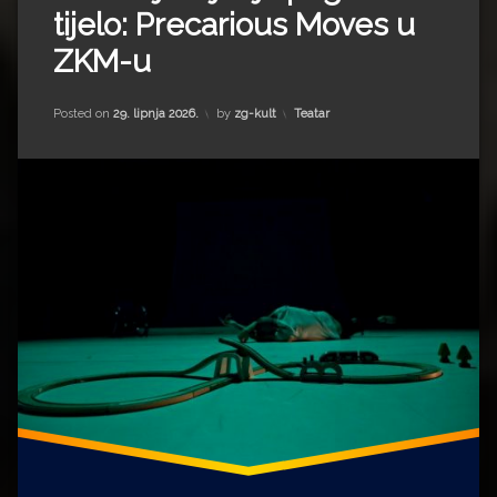
tijelo: Precarious Moves u
ZKM-u
Kategorije:
Posted on
29. lipnja 2026.
by
zg-kult
Teatar