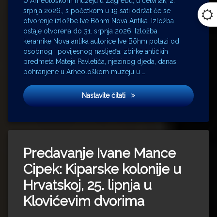
U Arheološkom muzeju u Zagrebu, u četvrtak, 2.
srpnja 2026., s početkom u 19 sati održat će se
otvorenje izložbe Ive Böhm Nova Antika. Izložba
ostaje otvorena do 31. srpnja 2026. Izložba
keramike Nova antika autorice Ive Böhm polazi od
osobnog i povijesnog nasljeđa: zbirke antičkih
predmeta Mateja Pavletića, njezinog djeda, danas
pohranjene u Arheološkom muzeju u …
Otvorenje izložbe keramike 
Nastavite čitati
Predavanje Ivane Mance
Cipek: Kiparske kolonije u
Hrvatskoj, 25. lipnja u
Klovićevim dvorima