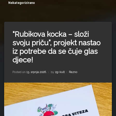
Impressum
Milenko Strižak
Nekategorizirano
Drugi autori
Drugi autori
Matea Andrić
“Rubikova kocka – složi
Ljiljana Lekanić-Kljaić
svoju priču”, projekt nastao
iz potrebe da se čuje glas
Željko Krznarić
djece!
Mario Lovreković
Kategorije:
Posted on
13. srpnja 2026.
by
zg-kult
Razno
Miroslav Šantek