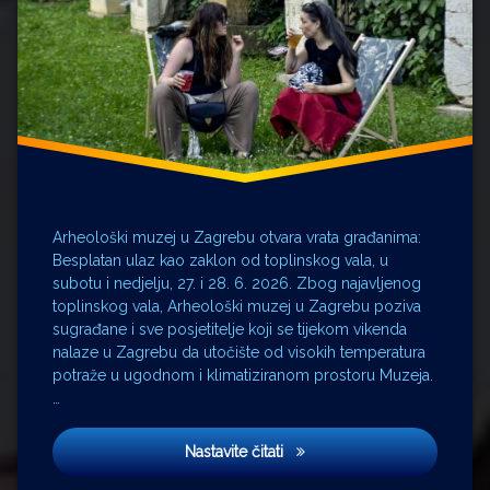
Arheološki muzej u Zagrebu otvara vrata građanima:
Besplatan ulaz kao zaklon od toplinskog vala, u
subotu i nedjelju, 27. i 28. 6. 2026. Zbog najavljenog
toplinskog vala, Arheološki muzej u Zagrebu poziva
sugrađane i sve posjetitelje koji se tijekom vikenda
nalaze u Zagrebu da utočište od visokih temperatura
potraže u ugodnom i klimatiziranom prostoru Muzeja.
…
Besplatan ulaz kao zaklon od
Nastavite čitati