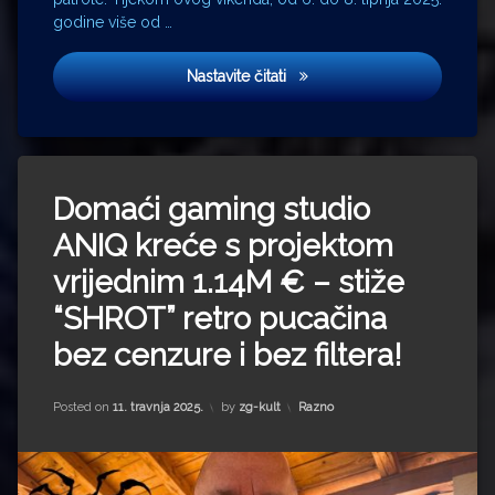
godine više od …
Međunarodna dječja ronilačk
Nastavite čitati
Domaći gaming studio
ANIQ kreće s projektom
vrijednim 1.14M € – stiže
“SHROT” retro pucačina
bez cenzure i bez filtera!
Updated on
16. travnja 2025.
Kategorije:
Posted on
11. travnja 2025.
by
zg-kult
Razno