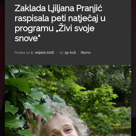
Zaklada Ljiljana Pranjić
raspisala peti natječaj u
programu „Živi svoje
snove“
Kategorije:
Posted on
2. veljače 2026.
by
zg-kult
Razno