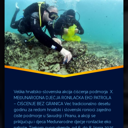
Velika hrvatsko-slovenska akcija čišćenja podmorja X.
MEĐUNARODNA DJEČJA RONILAČKA EKO PATROLA
– ČIŠĆENJE BEZ GRANICA Već tradicionalno desetu
godinu za redom hrvatski i slovenski ronioci zajedno
čiste podmorje u Savudriji i Piranu, a akciji se
priključuju i djeca Međunarodne dječje ronilačke eko
patrole. Tijekom ovog vikenda, od 6. do 8. lipnja 2025.