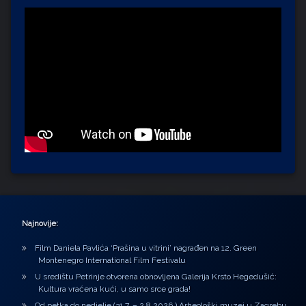
Najnovije:
Film Daniela Pavlića ‘Prašina u vitrini’ nagrađen na 12. Green
Montenegro International Film Festivalu
U središtu Petrinje otvorena obnovljena Galerija Krsto Hegedušić:
Kultura vraćena kući, u samo srce grada!
Od petka do nedjelje (31.7. – 2.8.2026.) Arheološki muzej u Zagrebu