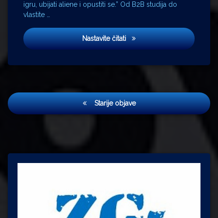
igru, ubijati aliene i opustiti se.” Od B2B studija do
vlastite …
Domaći gaming studio ANIQ kr
Nastavite čitati
Navigacija
Starije objave
objava