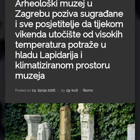
Arheološki muzej u
Zagrebu poziva sugrađane
i sve posjetitelje da tijekom
vikenda utočište od visokih
temperatura potraže u
hladu Lapidarija i
klimatiziranom prostoru
muzeja
Kategorije:
Posted on
25. lipnja 2026.
by
zg-kult
Razno