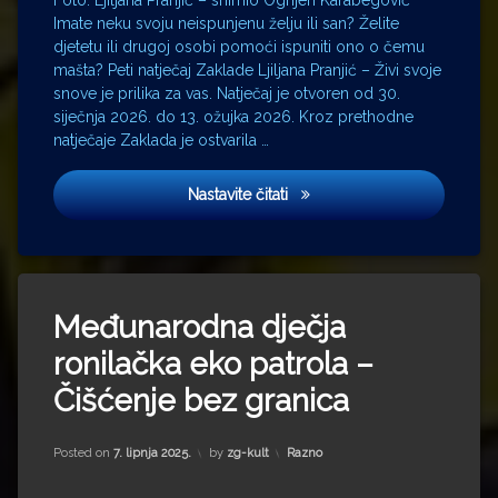
Foto: Ljiljana Pranjić – snimio Ognjen Karabegović
Imate neku svoju neispunjenu želju ili san? Želite
djetetu ili drugoj osobi pomoći ispuniti ono o čemu
mašta? Peti natječaj Zaklade Ljiljana Pranjić – Živi svoje
snove je prilika za vas. Natječaj je otvoren od 30.
siječnja 2026. do 13. ožujka 2026. Kroz prethodne
natječaje Zaklada je ostvarila …
Zaklada Ljiljana Pranjić raspi
Nastavite čitati
Međunarodna dječja
ronilačka eko patrola –
Čišćenje bez granica
Kategorije:
Posted on
7. lipnja 2025.
by
zg-kult
Razno