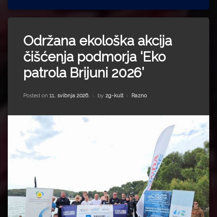
Održana ekološka akcija
čišćenja podmorja ‘Eko
patrola Brijuni 2026’
Kategorije:
Posted on
11. svibnja 2026.
by
zg-kult
Razno