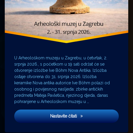
U Arheološkom muzeju u Zagrebu, u četvrtak, 2.
srpnja 2026., s početkom u 19 sati održat će se
otvorenje izložbe Ive Böhm Nova Antika. Izložba
ostaje otvorena do 31. srpnja 2026. Izložba
keramike Nova antika autorice Ive Böhm polazi od
osobnog i povijesnog nasljeđa: zbirke antičkih
predmeta Mateja Pavletića, njezinog djeda, danas
pohranjene u Arheološkom muzeju u …
Otvorenje izložbe keramike 
Nastavite čitati