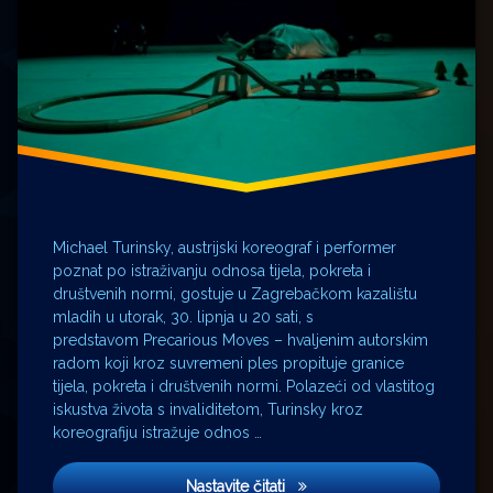
Michael Turinsky, austrijski koreograf i performer
poznat po istraživanju odnosa tijela, pokreta i
društvenih normi, gostuje u Zagrebačkom kazalištu
mladih u utorak, 30. lipnja u 20 sati, s
predstavom Precarious Moves – hvaljenim autorskim
radom koji kroz suvremeni ples propituje granice
tijela, pokreta i društvenih normi. Polazeći od vlastitog
iskustva života s invaliditetom, Turinsky kroz
koreografiju istražuje odnos …
Ples koji mijenja pogled na 
Nastavite čitati