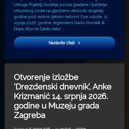
Udruga Prijatelji životinja poziva građane i ljubitelje
vrhunskog zvuka na glazbeno-ekološki događaj
godine pod vedrim ljetnim nebom! Ove subote, 11.
srpnja 2026. godine, legendarni Darko Rundek &
Ekipa stižu na Šalatu kako …
Koncert Darka Rundeka & Ekipe 
Nastavite čitati
Otvorenje izložbe
‘Drezdenski dnevnik’, Anke
Krizmanić 14. srpnja 2026.
godine u Muzeju grada
Zagreba
Kategorije:
Posted on
8. srpnja 2026.
by
zg-kult
Izložbe