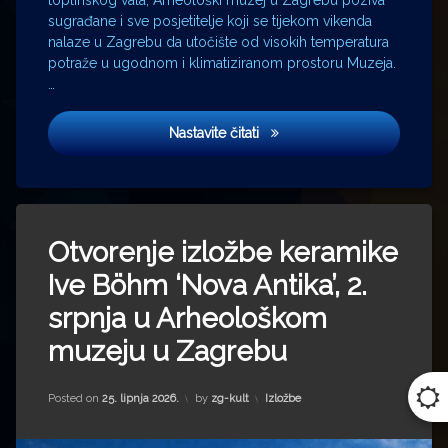
toplinskog vala, Arheološki muzej u Zagrebu poziva
sugrađane i sve posjetitelje koji se tijekom vikenda
nalaze u Zagrebu da utočište od visokih temperatura
potraže u ugodnom i klimatiziranom prostoru Muzeja.
…
Besplatan ulaz kao zaklon od
Nastavite čitati
Otvorenje izložbe keramike
Ive Böhm ‘Nova Antika’, 2.
srpnja u Arheološkom
muzeju u Zagrebu
Updated on
25. lipnja 2026.
Kategorije:
Posted on
25. lipnja 2026.
by
zg-kult
Izložbe