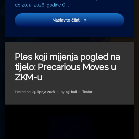
do 20. 9. 2026. godine O …
Otvorenje izložbe ‘Drezdens
Nastavite čitati
Ples koji mijenja pogled na
tijelo: Precarious Moves u
ZKM-u
Kategorije:
Posted on
29. lipnja 2026.
by
zg-kult
Teatar