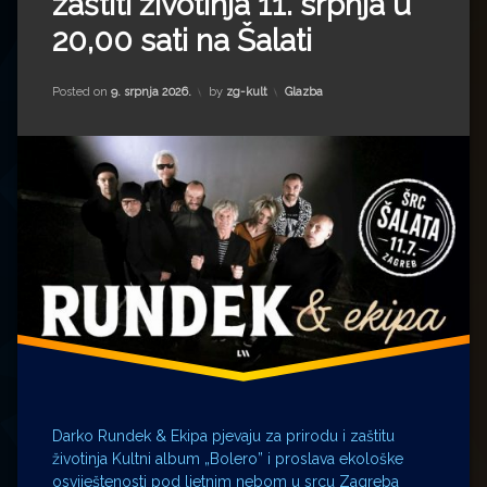
zaštiti životinja 11. srpnja u
Impressum
Milenko Strižak
20,00 sati na Šalati
Drugi autori
Drugi autori
Kategorije:
Posted on
9. srpnja 2026.
by
zg-kult
Glazba
Matea Andrić
Ljiljana Lekanić-Kljaić
Željko Krznarić
Mario Lovreković
Miroslav Šantek
Darko Rundek & Ekipa pjevaju za prirodu i zaštitu
životinja Kultni album „Bolero” i proslava ekološke
osviještenosti pod ljetnim nebom u srcu Zagreba