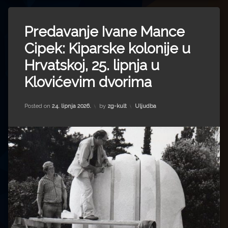
Predavanje Ivane Mance
Cipek: Kiparske kolonije u
Hrvatskoj, 25. lipnja u
Klovićevim dvorima
Kategorije:
Posted on
24. lipnja 2026.
by
zg-kult
Uljudba