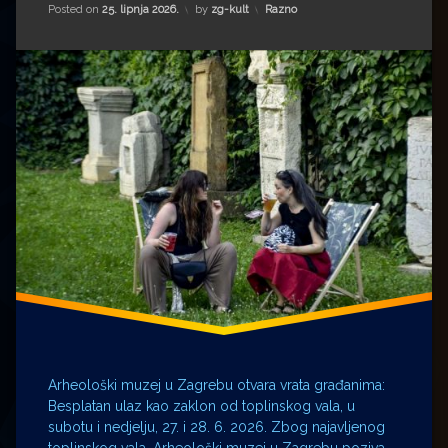
Kategorije:
Posted on
25. lipnja 2026.
by
zg-kult
Razno
Arheološki muzej u Zagrebu otvara vrata građanima:
Besplatan ulaz kao zaklon od toplinskog vala, u
subotu i nedjelju, 27. i 28. 6. 2026. Zbog najavljenog