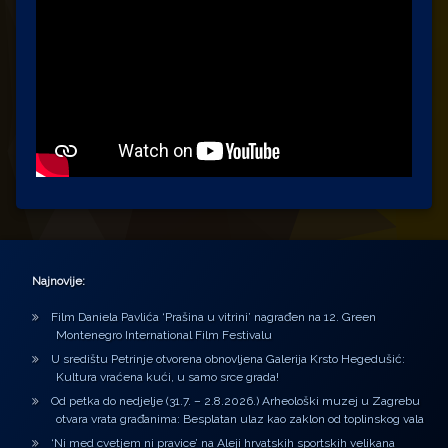
Najnovije:
Film Daniela Pavlića ‘Prašina u vitrini’ nagrađen na 12. Green
Montenegro International Film Festivalu
U središtu Petrinje otvorena obnovljena Galerija Krsto Hegedušić:
Kultura vraćena kući, u samo srce grada!
Od petka do nedjelje (31.7. – 2.8.2026.) Arheološki muzej u Zagrebu
otvara vrata građanima: Besplatan ulaz kao zaklon od toplinskog vala
‘Ni med cvetjem ni pravice’ na Aleji hrvatskih sportskih velikana