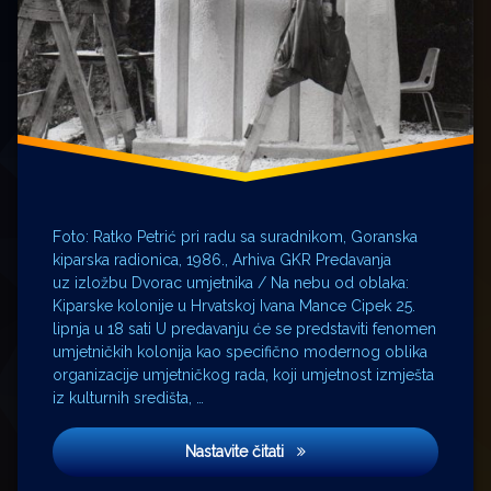
Foto: Ratko Petrić pri radu sa suradnikom, Goranska
kiparska radionica, 1986., Arhiva GKR Predavanja
uz izložbu Dvorac umjetnika / Na nebu od oblaka:
Kiparske kolonije u Hrvatskoj Ivana Mance Cipek 25.
lipnja u 18 sati U predavanju će se predstaviti fenomen
umjetničkih kolonija kao specifično modernog oblika
organizacije umjetničkog rada, koji umjetnost izmješta
iz kulturnih središta, …
Predavanje Ivane Mance Cipek
Nastavite čitati