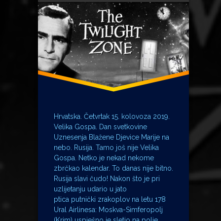
Croatia Airlines
Damir Jusupov
Kapetan James T. Kirk
Krim
Metropolonačelnik
MH17
Moskva
Petrograd
Pulkovo
Hrvatska. Četvrtak 15. kolovoza 2019.
Rusija
Velika Gospa. Dan svetkovine
Soči
Uznesenja Blažene Djevice Marije na
nebo. Rusija. Tamo još nije Velika
Ural Airlines
Gospa. Netko je nekad nekome
USS Enterprise
zbrčkao kalendar. To danas nije bitno.
Velika Gospa
Rusija slavi čudo! Nakon što je pri
William Shatner
uzlijetanju udario u jato
ptica putnički zrakoplov na letu 178
Zvjezdane staze
Ural Airlinesa: Moskva-Simferopolj
(Krim) uspješno je sletio na polje …