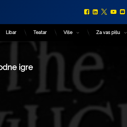
Facebook
LinkedIn
X.com
You
Libar
Teatar
Više
Za vas pišu
odne igre