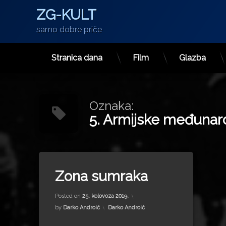
ZG-KULT
samo dobre priče
Stranica dana
Film
Glazba
Preskoči
na
sadržaj
Oznaka:
5. Armijske međunar
Tagged
5. Armijske međunarodne igre
Zona sumraka
Airbus A319
Updated on
18. rujna 2022.
Airbus A321
Posted on
25. kolovoza 2019.
Boeing 777
Kategorije:
by
Darko Androić
Darko Androić
BUK