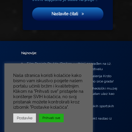
Zona sumraka
Nastavite čitati
Najnovije:
Film Daniela Pavlića ‘Prašina u vitrini’ nagrađen na 12.
Green Montenegro International Film Festivalu
Naša stranica koristi kolačiće kako
U središtu Petrinje otvorena obnovljena Galerija Krsto
bismo vam iskustvo posjete našem
Hegedušić: Kultura vraćena kući, u samo srce grada!
portalu učinili bržim i kvalitetnijim.
Od petka do nedjelje (31.7. – 2.8.2026.) Arheološki muzej
Klikom na "Prihvati sve" pristajete na
u Zagrebu otvara vrata građanima: Besplatan ulaz kao
korištenje SVIH kolačića, no svoj
zaklon od toplinskog vala
pristanak možete kontrolirati kroz
‘Ni med cvetjem ni pravice’ na Aleji hrvatskih sportskih
izbornik "Postavke kolačića".
velikana
Postavke
Prihvati sve
“Rubikova kocka – složi svoju priču”, projekt nastao iz
potrebe da se čuje glas djece!