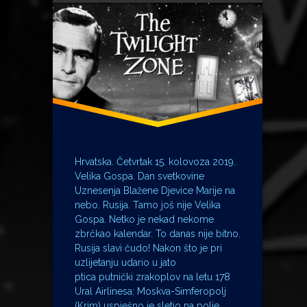
Croatia Airlines
Damir Jusupov
Kapetan James T. Kirk
Krim
Metropolonačelnik
MH17
Moskva
Petrograd
Pulkovo
Hrvatska. Četvrtak 15. kolovoza 2019.
Rusija
Velika Gospa. Dan svetkovine
Soči
Uznesenja Blažene Djevice Marije na
nebo. Rusija. Tamo još nije Velika
Ural Airlines
Gospa. Netko je nekad nekome
USS Enterprise
zbrčkao kalendar. To danas nije bitno.
Velika Gospa
Rusija slavi čudo! Nakon što je pri
William Shatner
uzlijetanju udario u jato
ptica putnički zrakoplov na letu 178
Zvjezdane staze
Ural Airlinesa: Moskva-Simferopolj
(Krim) uspješno je sletio na polje …