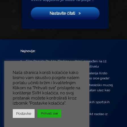
Zona sumraka
Nastavite čitati
Najnovije:
Film Daniela Pavlića ‘Prašina u vitrini’ nagrađen na 12.
Green Montenegro International Film Festivalu
Naša stranica koristi kolačiće kako
U središtu Petrinje otvorena obnovljena Galerija Krsto
bismo vam iskustvo posjete našem
Hegedušić: Kultura vraćena kući, u samo srce grada!
portalu učinili bržim i kvalitetnijim.
Od petka do nedjelje (31.7. – 2.8.2026.) Arheološki muzej
Klikom na "Prihvati sve" pristajete na
u Zagrebu otvara vrata građanima: Besplatan ulaz kao
korištenje SVIH kolačića, no svoj
zaklon od toplinskog vala
pristanak možete kontrolirati kroz
‘Ni med cvetjem ni pravice’ na Aleji hrvatskih sportskih
izbornik "Postavke kolačića".
velikana
Postavke
Prihvati sve
“Rubikova kocka – složi svoju priču”, projekt nastao iz
potrebe da se čuje glas djece!