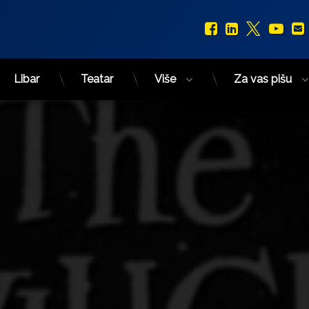
Facebook
LinkedIn
X.com
You
Libar
Teatar
Više
Za vas pišu