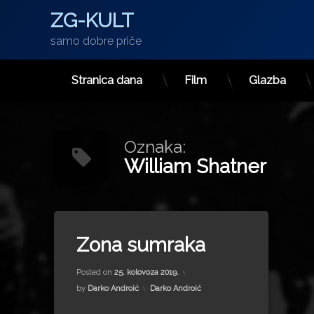
ZG-KULT
samo dobre priče
Stranica dana
Film
Glazba
Preskoči
na
sadržaj
Oznaka:
William Shatner
Tagged
5. Armijske međunarodne igre
Zona sumraka
Airbus A319
Updated on
18. rujna 2022.
Airbus A321
Posted on
25. kolovoza 2019.
Boeing 777
Kategorije:
by
Darko Androić
Darko Androić
BUK