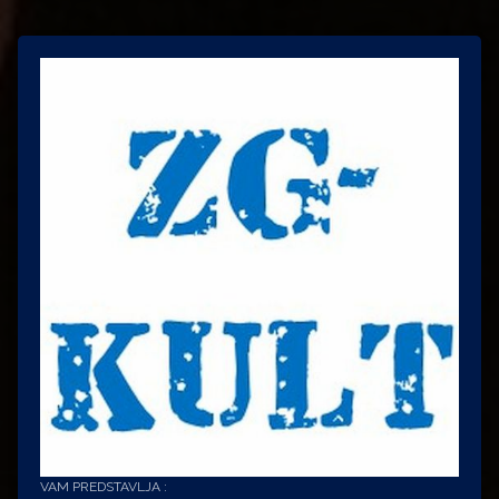
Velika
Gospa
William
Shatner
Zvjezdane
staze
VAM PREDSTAVLJA :