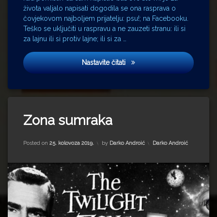
života valjalo napisati dogodila se ona rasprava o
čovjekovom najboljem prijatelju: psu!; na Facebooku.
Teško se uključiti u raspravu a ne zauzeti stranu: ili si
za lajnu ili si protiv lajne; ili si za …
Značenje značenja
Nastavite čitati
Tagged
5. Armijske
Zona sumraka
međunarodne
igre
Updated on
18. rujna 2022.
Kategorije:
Posted on
25. kolovoza 2019.
by
Darko Androić
Darko Androić
Airbus
A319
Airbus
A321
Boeing
777
BUK