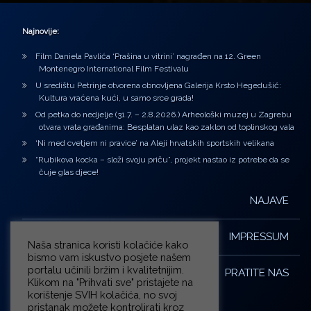
Najnovije:
Film Daniela Pavlića ‘Prašina u vitrini’ nagrađen na 12. Green
Montenegro International Film Festivalu
U središtu Petrinje otvorena obnovljena Galerija Krsto Hegedušić:
Kultura vraćena kući, u samo srce grada!
Od petka do nedjelje (31.7. – 2.8.2026.) Arheološki muzej u Zagrebu
otvara vrata građanima: Besplatan ulaz kao zaklon od toplinskog vala
‘Ni med cvetjem ni pravice’ na Aleji hrvatskih sportskih velikana
“Rubikova kocka – složi svoju priču”, projekt nastao iz potrebe da se
čuje glas djece!
NAJAVE
IMPRESSUM
Naša stranica koristi kolačiće kako
bismo vam iskustvo posjete našem
portalu učinili bržim i kvalitetnijim.
PRATITE NAS
Klikom na "Prihvati sve" pristajete na
korištenje SVIH kolačića, no svoj
pristanak možete kontrolirati kroz