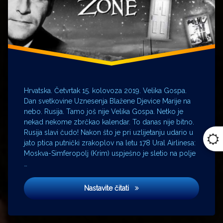
Croatia
Airlines
Damir
Jusupov
Kapetan
James
T. Kirk
Krim
Hrvatska. Četvrtak 15. kolovoza 2019. Velika Gospa.
Metropolonačelnik
Dan svetkovine Uznesenja Blažene Djevice Marije na
MH17
nebo. Rusija. Tamo još nije Velika Gospa. Netko je
Moskva
nekad nekome zbrčkao kalendar. To danas nije bitno.
Rusija slavi čudo! Nakon što je pri uzlijetanju udario u
Petrograd
jato ptica putnički zrakoplov na letu 178 Ural Airlinesa:
Pulkovo
Moskva-Simferopolj (Krim) uspješno je sletio na polje
Rusija
…
Soči
Ural
Zona sumraka
Nastavite čitati
Airlines
USS
Enterprise