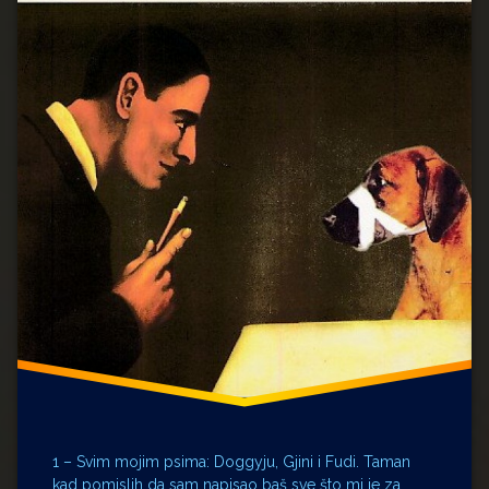
Kiev
Mihail
Bulgakov
Moskva
Nikolai
Vasiljevič
Gogolj
pas
PSI
1 – Svim mojim psima: Doggyju, Gjini i Fudi. Taman
kad pomislih da sam napisao baš sve što mi je za