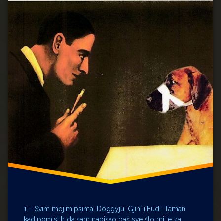
Kiev
Mihail
Bulgakov
Moskva
Nikolai
Vasiljevič
Gogolj
pas
PSI
1 – Svim mojim psima: Doggyju, Gjini i Fudi. Taman
kad pomislih da sam napisao baš sve što mi je za