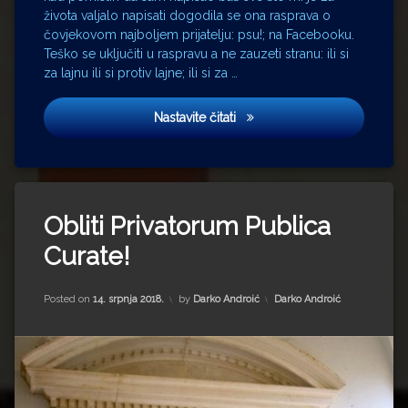
života valjalo napisati dogodila se ona rasprava o
čovjekovom najboljem prijatelju: psu!; na Facebooku.
Teško se uključiti u raspravu a ne zauzeti stranu: ili si
za lajnu ili si protiv lajne; ili si za …
Značenje značenja
Nastavite čitati
Tagged
HNB
Obliti Privatorum Publica
nogomet
Curate!
Povjerenstvo
za
Updated on
15. srpnja 2022.
sprečavanje
Kategorije:
Posted on
14. srpnja 2018.
by
Darko Androić
Darko Androić
sukoba
interesa
PSI
Sukob
interesa