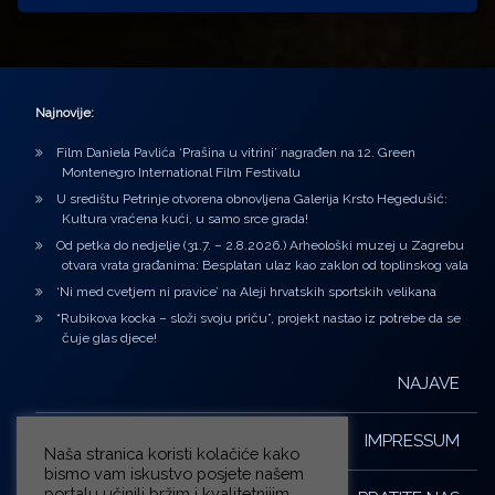
Najnovije:
Film Daniela Pavlića ‘Prašina u vitrini’ nagrađen na 12. Green
Montenegro International Film Festivalu
U središtu Petrinje otvorena obnovljena Galerija Krsto Hegedušić:
Kultura vraćena kući, u samo srce grada!
Od petka do nedjelje (31.7. – 2.8.2026.) Arheološki muzej u Zagrebu
otvara vrata građanima: Besplatan ulaz kao zaklon od toplinskog vala
‘Ni med cvetjem ni pravice’ na Aleji hrvatskih sportskih velikana
“Rubikova kocka – složi svoju priču”, projekt nastao iz potrebe da se
čuje glas djece!
NAJAVE
IMPRESSUM
Naša stranica koristi kolačiće kako
bismo vam iskustvo posjete našem
portalu učinili bržim i kvalitetnijim.