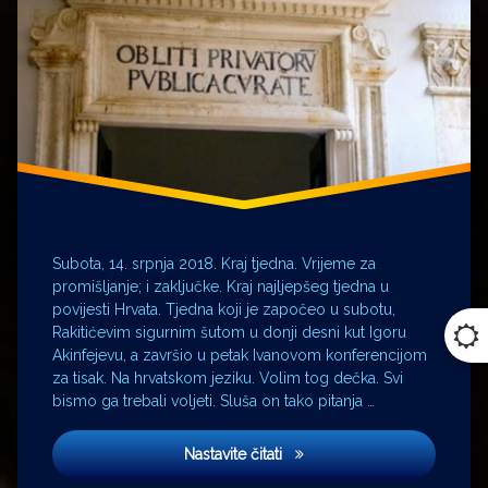
Švicarska
Villigen
Wartburg
Subota, 14. srpnja 2018. Kraj tjedna. Vrijeme za
promišljanje; i zaključke. Kraj najljepšeg tjedna u
povijesti Hrvata. Tjedna koji je započeo u subotu,
Rakitićevim sigurnim šutom u donji desni kut Igoru
Akinfejevu, a završio u petak Ivanovom konferencijom
za tisak. Na hrvatskom jeziku. Volim tog dečka. Svi
bismo ga trebali voljeti. Sluša on tako pitanja …
Obliti Privatorum Publica Cur
Nastavite čitati