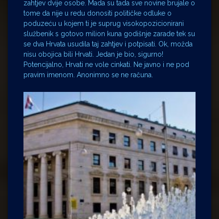
zahtjev dvije osobe. Mada su tada sve novine brujale o
tome da nije u redu donositi političke odluke o
poduzeću u kojem ti je suprug visokopozicionirani
službenik s gotovo milion kuna godišnje zarade tek su
se dva Hrvata usudila taj zahtjev i potpisati. Ok, možda
nisu obojica bili Hrvati. Jedan je bio, sigurno!
Potencijalno, Hrvati ne vole cinkati. Ne javno i ne pod
pravim imenom. Anonimno se ne računa.