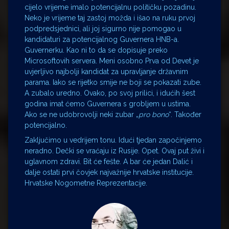
cijelo vrijeme imalo potencijalnu političku pozadinu.
Neko je vrijeme taj zastoj možda i išao na ruku prvoj
podpredsjednici, ali joj sigurno nije pomogao u
kandidaturi za potencijalnog Guvernera HNB-a.
Guvernerku. Kao ni to da se dopisuje preko
Microsoftovih servera. Meni osobno Prva od Devet je
uvjerljivo najbolji kandidat za upravljanje državnim
parama. Iako se rijetko smije ne boji se pokazati zube.
A zubalo uredno. Ovako, po svoj prilici, i idućih šest
godina imat ćemo Guvernera s grobljem u ustima.
Ako se ne udobrovolji neki zubar „
pro bono
“. Također
potencijalno.
Zaključimo u vedrijem tonu. Idući tjedan započinjemo
neradno. Dečki se vraćaju iz Rusije. Opet. Ovaj put živi i
uglavnom zdravi. Bit će fešte. A bar će jedan Dalić i
dalje ostati prvi čovjek najvažnije hrvatske institucije.
Hrvatske Nogometne Reprezentacije.