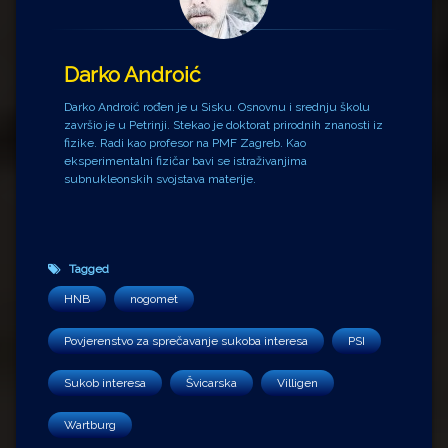
Darko Androić
Darko Androić rođen je u Sisku. Osnovnu i srednju školu
završio je u Petrinji. Stekao je doktorat prirodnih znanosti iz
fizike. Radi kao profesor na PMF Zagreb. Kao
eksperimentalni fizičar bavi se istraživanjima
subnukleonskih svojstava materije.
Tagged
HNB
nogomet
Povjerenstvo za sprečavanje sukoba interesa
PSI
Sukob interesa
Švicarska
Villigen
Wartburg