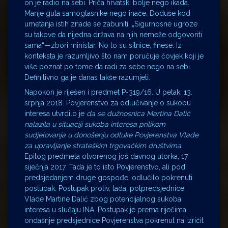
on je radio na sebi. Priča hrvatski bolje nego ikada.
Manje guta samoglasnike nego inače. Doduše kod
umetanja istih znade se zabuniti: „Sigurnosne ugroze
su takove da nijedna država na njih nemeže odgovoriti
sama“—zbori ministar. No to su sitnice, finese. Iz
konteksta je razumljivo što nam poručuje čovjek koji je
više poznat po tome da radi za sebe nego na sebi.
Definitivno ga je danas lakše razumjeti.
Napokon je riješen i predmet P-319/16. U petak, 13.
srpnja 2018. Povjerenstvo za odlučivanje o sukobu
interesa utvrdilo je
da se dužnosnica Martina Dalić
nalazila u situaciji sukoba interesa prilikom
sudjelovanja u donošenju odluke Povjerenstva Vlade
za upravljanje strateškim trgovačkim društvima
.
Epilog predmeta otvorenog još davnog utorka, 17.
siječnja 2017. Tada je to isto Povjerenstvo, ali pod
predsjedanjem druge gospođe, odlučilo pokrenuti
postupak. Postupak protiv, tada, potpredsjednice
Vlade Martine Dalić zbog potencijalnog sukoba
interesa u slučaju INA. Postupak je prema riječima
ondašnje predsjednice Povjerenstva pokrenut na izričit