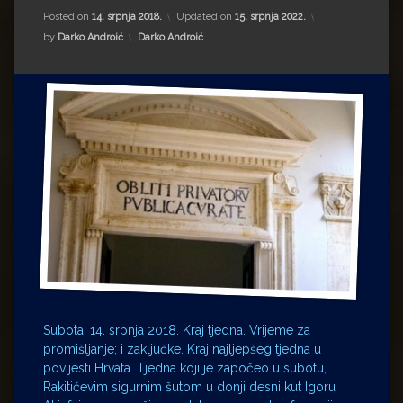
Impressum
Milenko Strižak
Posted on
14. srpnja 2018.
Updated on
15. srpnja 2022.
Kategorije:
by
Darko Androić
Darko Androić
Drugi autori
Drugi autori
Matea Andrić
Ljiljana Lekanić-Kljaić
Željko Krznarić
Mario Lovreković
Miroslav Šantek
Subota, 14. srpnja 2018. Kraj tjedna. Vrijeme za
promišljanje; i zaključke. Kraj najljepšeg tjedna u
povijesti Hrvata. Tjedna koji je započeo u subotu,
Rakitićevim sigurnim šutom u donji desni kut Igoru