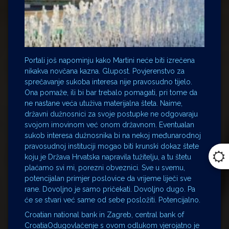
Portali još napominju kako Martini neće biti izrečena
nikakva novčana kazna. Glupost. Povjerenstvo za
sprečavanje sukoba interesa nije pravosudno tijelo.
Ona pomaže, ili bi bar trebalo pomagati, pri tome da
ne nastane veća utuživa materijalna šteta. Naime,
državni dužnosnici za svoje postupke ne odgovaraju
svojom imovinom već onom državnom. Eventualan
sukob interesa dužnosnika bi na nekoj međunarodnoj
pravosudnoj instituciji mogao biti krunski dokaz štete
koju je Država Hrvatska napravila tužitelju, a tu štetu
plaćamo svi mi, porezni obveznici. Sve u svemu,
potencijalan primjer poslovice da vrijeme liječi sve
rane. Dovoljno je samo pričekati. Dovoljno dugo. Pa
će se stvari već same od sebe posložiti. Potencijalno.
Croatian national bank in Zagreb, central bank of
CroatiaOdugovlačenje s ovom odlukom vjerojatno je