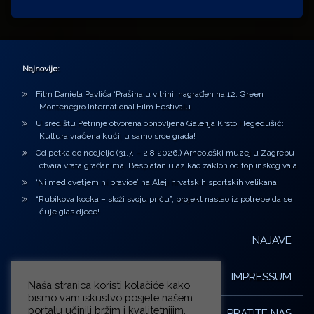
Najnovije:
Film Daniela Pavlića ‘Prašina u vitrini’ nagrađen na 12. Green
Montenegro International Film Festivalu
U središtu Petrinje otvorena obnovljena Galerija Krsto Hegedušić:
Kultura vraćena kući, u samo srce grada!
Od petka do nedjelje (31.7. – 2.8.2026.) Arheološki muzej u Zagrebu
otvara vrata građanima: Besplatan ulaz kao zaklon od toplinskog vala
‘Ni med cvetjem ni pravice’ na Aleji hrvatskih sportskih velikana
“Rubikova kocka – složi svoju priču”, projekt nastao iz potrebe da se
čuje glas djece!
NAJAVE
IMPRESSUM
Naša stranica koristi kolačiće kako
bismo vam iskustvo posjete našem
portalu učinili bržim i kvalitetnijim.
PRATITE NAS