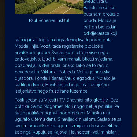
Sveučilišta u
Baselu, nekoliko
puta sam prolazio
onuda. Možda je
Paul Scherrer Institut
baš on bio jedan
od dječaraca koji
su naganjali loptu na ograđenoj livadi pored puta.
Možda i nije. Voziti tada registarske pločice s
hrvatskom grbom Švicarskom bilo je više nego
zadovoljstvo. Ljudi bi vam mahali, blicali svjetlima,
pozdravljali s dva prsta, onako kako se to radilo
devedesetih. Viktorija. Pobjeda. Velika je hrvatska
dijaspora. I onda. I danas. Veliki egzodus. No ako je
suditi po Ivanu, Hrvatskoj je bolje imati uspješno
iseljeništvo nego frustrirane tuzemce.
Pošli tjedan su Vijesti i TV Dnevnici bilo gledljivi. Bez
politike. Samo Nogomet. No i nogomet je politika. Pa
su se političari ogrnuli nogometom. Ministra rata
uguralo u temu dana. S navijačkim šalom. Sastao se sa
svojim američkim kolegom. Izmijenili dresove. Bit će i
šopinga. Kupuju se Kajove. Helihopteri, veli ministar. I