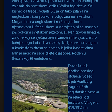
Akinfejevu, a završio u petak Ivanovom konferencijom
za tisak. Na hrvatskom jeziku. Volim tog dečka. Svi
bismo ga trebali voljeti. Sluša on tako pitanja na
engleskom, španjolskom; odgovara na hrvatskom.
Mogao bi i na engleskom i na španjolskom,
njemačkom ili francuskom, a vjerojatno bi se snašao s
još pokojim svjetskom jezikom, ali Ivan govori hrvatski.
Za one koji se sjećaju prvih Ivanovih intervjua, znatno
tečnije nego tada, davne 2007. kad je prvi put zaigrao
u kockastom dresu sa crveno-bijelim kvadratićima.
Ivan je radio na sebi; dijete dijaspore. Rođen u
Švicarskoj, Rheinfeldenu.
Devedesetih
godina prošlog
stoljeća, vozeći
bijeli Wartburg
zagrebačkih
registarskih oznaka
na relaciji od
Instituta u Villigenu
(PSI/SIN) do