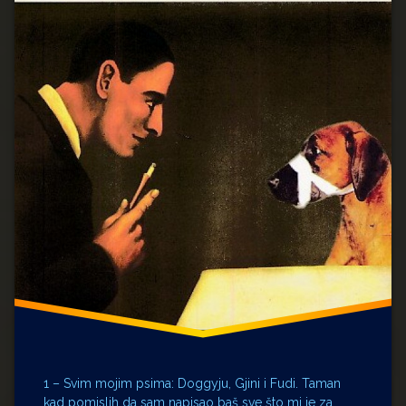
Kiev
Mihail
Bulgakov
Moskva
Nikolai
Vasiljevič
Gogolj
pas
PSI
1 – Svim mojim psima: Doggyju, Gjini i Fudi. Taman
kad pomislih da sam napisao baš sve što mi je za