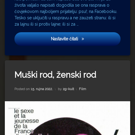
života valjalo napisati dogodila se ona rasprava o
čovjekovom najboljem prijatelju: psu!; na Facebooku.
Teško se uključiti u raspravu a ne zauzeti stranu: ili si
za lajnu ili si protiv lajne; ili si za …
Značenje značenja
Nastavite čitati
Tagged
Muški rod, ženski rod
Anne
Wiazemsky
Francuski
Updated on
13. rujna 2022.
Kategorije:
Posted on
15. rujna 2022.
by
zg-kult
Film
novi val
Jean-
Luc
Godard
Le
Petit
soldat