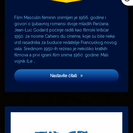
Film Masculin féminin snimljen je 1966. godine i
govori o ljubavnoj romansi dvoje mladih Parižana.
Jean-Luc Godard počinje raditi kao filmski kritičar
1950. za novine Cahiers du cinéma, koje su bile neka
vrst rasadnika za buduće redatelje Francuskog novog
vala. Sredinom 1950-ih režirao je nekoliko kratkih
filmova a prvi igrani film snima 1960. godine: Mali
vojnik (Le …
Muški rod, ženski rod
Nastavite čitati