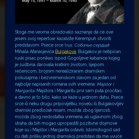
Stoga me veoma obradovalo saznanje da će ove
jeseni svoj repertoar kazalište Kerempuh otvoriti
predstavom: Pseće srce (
rus. Собачье сердце
)
Mihaila Afanasjeviča
Bulgakova
. Bulgakov je netipičan
ruski pisac ponikao ispod Gogoljeve kabanice kojeg
je sudbina darovala kratkim životom, lijepom
rečenicom, brojnim nerealiziranim dramskim
pokušajima i bezvremenskom slavom za jedan od
najbolje napisanih romana svih vremena:
Majstor i
Margarita.
Majstora i Margaritu prvi sam puta pročitao,
a davno je to bilo, kako se kaže u jednom dahu. Pseće
srce ili neku drugu pripovijetku, novelu ili Bulgakovljev
dramski predložak nisam; možda zbog lijenosti,
možda zbog nedostatka vremena, ali uglavnom zbog
straha da bih mogao upropastiti pozitivne dojmove
koje su i Majstor i Margarita ostavili. Istomštogod sad
ću dati priliku jednoj dramskoj predstavi da me uvuče