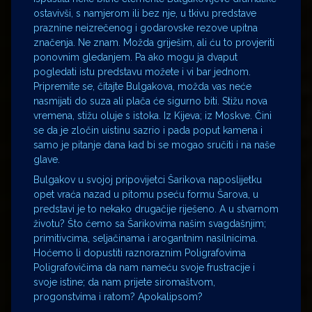
ostavivši, s namjerom ili bez nje, u tkivu predstave
praznine neizrečenog i godarovske rezove upitna
značenja. Ne znam. Možda griješim, ali ću to provjeriti
ponovnim gledanjem. Pa ako mogu ja dvaput
pogledati istu predstavu možete i vi bar jednom.
Pripremite se, čitajte Bulgakova, možda vas neće
nasmijati do suza ali plača će sigurno biti. Stižu nova
vremena, stižu oluje s istoka. Iz Kijeva; iz Moskve. Čini
se da je zločin uistinu sazrio i pada poput kamena i
samo je pitanje dana kad bi se mogao sručiti i na naše
glave.
Bulgakov u svojoj pripovijetci Šarikova naposlijetku
opet vraća nazad u pitomu pseću formu Šarova, u
predstavi je to nekako drugačije riješeno. A u stvarnom
životu? Što ćemo sa Šarikovima našim svagdašnjim;
primitivcima, seljačinama i arogantnim nasilnicima.
Hoćemo li dopustiti raznoraznim Poligrafovima
Poligrafovičima da nam nameću svoje frustracije i
svoje istine; da nam prijete siromaštvom,
progonstvima i ratom? Apokalipsom?