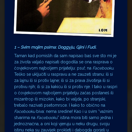
1 – Svim mojim psima: Doggyju, Gjini i Fudi.
Taman kad pomislih da sam napisao baš sve što mi je
za života valjalo napisati dogodila se ona rasprava o
čovjekovom najboljem prijatelju: psu!; na
Facebooku
.
Teško se uključiti u raspravu a ne zauzeti stranu: ili si
za lajnu ili si protiv lajne; ili si za prava životinja ili si
protivu njih; ili si za kakicu ili si protiv nje. I tako u raspri
o čovjekovom najboljem prijatelju začas postaneš ili
mizantrop ili mizokin, kako bi valjda, po stranjski,
trebalo nazivati psetomrsce. I kako to obično na
Facebooku
biva: nema sredine! Kao i u svim “važnim
stvarima na
Facebooku
” istina mora biti samo jedna i
jednoznačna, a oni koji vjeruju u neku drugu, svoju
istinu neka su zauvijek prokleti i dabogda gorjeli u