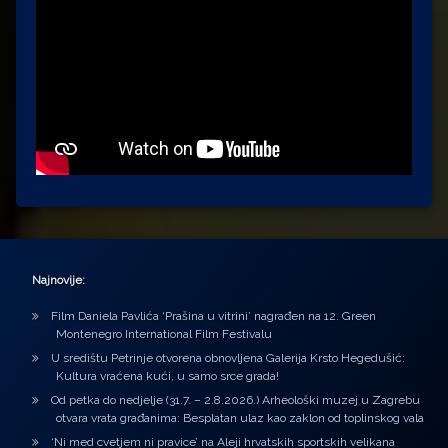
Najnovije:
Film Daniela Pavlića ‘Prašina u vitrini’ nagrađen na 12. Green
Montenegro International Film Festivalu
U središtu Petrinje otvorena obnovljena Galerija Krsto Hegedušić:
Kultura vraćena kući, u samo srce grada!
Od petka do nedjelje (31.7. – 2.8.2026.) Arheološki muzej u Zagrebu
otvara vrata građanima: Besplatan ulaz kao zaklon od toplinskog vala
‘Ni med cvetjem ni pravice’ na Aleji hrvatskih sportskih velikana