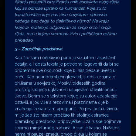
čitanju posvetiti istraživanju onih aspekata ovog djela
koji se odnose upravo na humanost. Koje su to
karakteristike koje nas čine čovjekom, odnosno,
nečega bez čega to definitivno nismo? Na kraju
krajeva, svatko je odgovoran za svoje srce i svoja
djela, ma u kojem vremenu živio i političkom režimu
pripadao.
3 – Započinje predstava.
Kao što sam i očekivao puno je vizualnih i akustičnih
detalja, a i dosta teksta je potrebno izgovoriti da bi se
pripremile sve okolnosti koje bi nas trebale uvesti u
priču. Kao nepripremljeni gledatelj s dosta znanja o
prilikama u sovjetskoj Moskvi tridesetih godina
prošlog stoljeća uglavnom uspijevam uhvatiti priču i
likove. Borim se s tekstom kojeg su autori adaptacije
ostavili, a još više s rezovima i prazninama čije bi
značenje trebao sam upotpuniti. Po prvi puta u životu
mi je žao što nisam pročitao tih stotinjak stranica
dramskog predloška, pripovijetke ili za ruske pojmove
stvarno minijaturnog romana. A sad je kasno. Nažalost
nema ni pauze između prvog dijela u kojem se