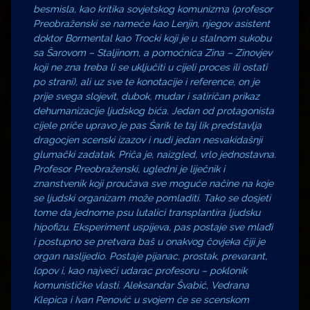
besmisla, kao kritika sovjetskog komunizma (profesor
Preobraženski se nameće kao Lenjin, njegov asistent
doktor Bormental kao Trocki koji je u stalnom sukobu
sa Šarovom – Staljinom, a pomoćnica Zina – Zinovjev
koji ne zna treba li se uključiti u cijeli proces ili ostati
po strani), ali uz sve te konotacije i reference, on je
prije svega slojevit, dubok, mudar i satiričan prikaz
dehumanizacije ljudskog bića. Jedan od protagonista
cijele priče upravo je pas Šarik te taj lik predstavlja
dragocjen scenski izazov i nudi jedan nesvakidašnji
glumački zadatak. Priča je, naizgled, vrlo jednostavna.
Profesor Preobraženski, ugledni je liječnik i
znanstvenik koji proučava sve moguće načine na koje
se ljudski organizam može pomladiti. Tako se dosjeti
tome da jednome psu lutalici transplantira ljudsku
hipofizu. Eksperiment uspijeva, pas postaje sve mlađi
i postupno se pretvara baš u onakvog čovjeka čiji je
organ naslijedio. Postaje pijanac, prostak, prevarant,
lopov i, kao najveći udarac profesoru – poklonik
komunističke vlasti. Aleksandar Švabić, Vedrana
Klepica i Ivan Penović u svojem će se scenskom