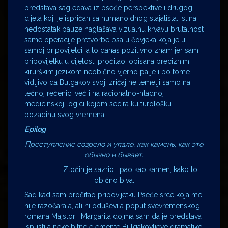
predstava sagledava iz pseće perspektive i drugog
dijela koji je ispričan sa humanoidnog stajališta. Istina
nedostatak pauze naglašava vizualnu krvavu brutalnost
same operacije pretvorbe psa u čovjeka koja je u
samoj pripovijetci, a to danas pozitivno znam jer sam
pripovijetku u cijelosti pročitao, opisana preciznim
kirurškim jezikom neobično vjerno pa je i po tome
vidljivo da Bulgakov svoj izričaj ne temelji samo na
tečnoj rečenici već i na racionalno-hladnoj
medicinskoj logici kojom secira kulturološku
pozadinu svog vremena.
Epilog
Преступление созрело и упало, как камень, как это
обычно и бывает.
Zločin je sazrio i pao kao kamen, kako to
obično biva.
Sad kad sam pročitao pripovijetku Pseće srce koja me
nije razočarala, ali ni oduševila poput svevremenskog
romana Majstor i Margarita dojma sam da je predstava
ispustila neke bitne elemente Bulgakovljeve dramatike