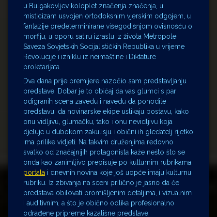
u Bulgakovljev koloplet značenja značenja, u
misticizam usvojen ortodoksnim vjerskim odgojem, u
fantazije predeterminirane višegodišnjom ovisnošću o
morfiju, u oporu satiru izraslu iz života Metropole
Saveza Sovjetskih Socijalističkih Republika u vrijeme
Revolucije i izniklu iz neimaštine i Diktature
proletarijata.
Dva dana prije premijere nazočio sam predstavljanju
predstave. Dobar je to običaj da vas glumci s par
odigranih scena zavedu i navedu da pohodite
predstavu, da novinarske ekipe uslikaju postavu, kako
onu vidljivu, glumačku, tako i onu nevidljivu koja
djeluje u dubokom zakulisju i obični ih gledatelj rijetko
ima prilike vidjeti. Na takvim druženjima redovno
svatko od značajnijih protagonista kaže nešto što se
onda kao zanimljivo prepisuje po kulturnim rubrikama
portala
i dnevnih novina koje još uopće imaju kulturnu
rubriku. Iz zbivanja na sceni prilično je jasno da će
predstava obilovati promišljenim detaljima, i vizualnim
i auditivnim, a što je obično odlika profesionalno
odrađene pripreme kazališne predstave.