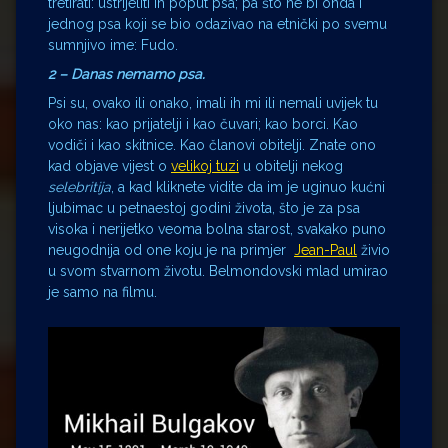
tretirati: ustrijeliti ih poput psa; pa što ne bi onda i
jednog psa koji se bio odazivao na etnički po svemu
sumnjivo ime: Fudo.
2 – Danas nemamo psa.
Psi su, ovako ili onako, imali ih mi ili nemali uvijek tu
oko nas: kao prijatelji i kao čuvari; kao borci. Kao
vodiči i kao skitnice. Kao članovi obitelji. Znate ono
kad objave vijest o
velikoj tuzi
u obitelji nekog
selebritija
, a kad kliknete vidite da im je uginuo kućni
ljubimac u petnaestoj godini života, što je za psa
visoka i nerijetko veoma bolna starost, svakako puno
neugodnija od one koju je na primjer
Jean-Paul
živio
u svom stvarnom životu. Belmondovski mlad umirao
je samo na filmu.