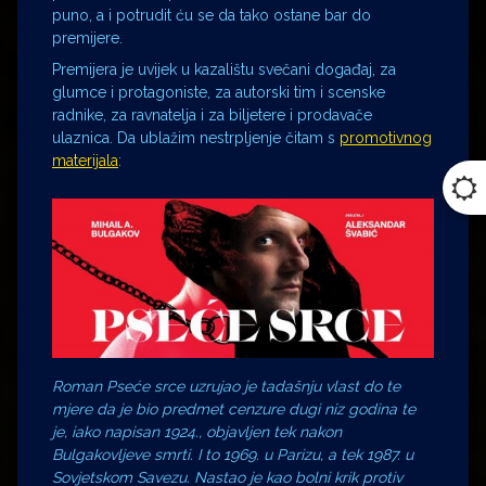
puno, a i potrudit ću se da tako ostane bar do
premijere.
Premijera je uvijek u kazalištu svečani događaj, za
glumce i protagoniste, za autorski tim i scenske
radnike, za ravnatelja i za biljetere i prodavače
ulaznica. Da ublažim nestrpljenje čitam s
promotivnog
materijala
:
Roman Pseće srce uzrujao je tadašnju vlast do te
mjere da je bio predmet cenzure dugi niz godina te
je, iako napisan 1924., objavljen tek nakon
Bulgakovljeve smrti. I to 1969. u Parizu, a tek 1987. u
Sovjetskom Savezu. Nastao je kao bolni krik protiv