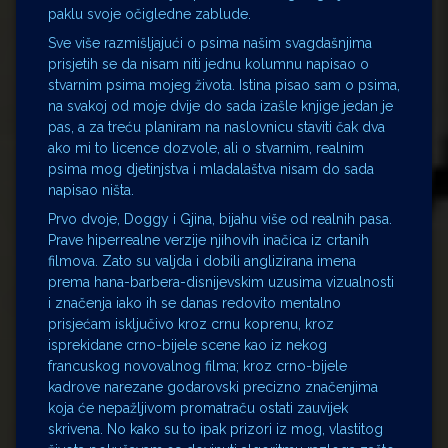
paklu svoje očigledne zablude.
Sve više razmišljajući o psima našim svagdašnjima
prisjetih se da nisam niti jednu kolumnu napisao o
stvarnim psima mojeg života. Istina pisao sam o psima,
na svakoj od moje dvije do sada izašle knjige jedan je
pas, a za treću planiram na naslovnicu staviti čak dva
ako mi to licence dozvole, ali o stvarnim, realnim
psima mog djetinjstva i mladalaštva nisam do sada
napisao ništa.
Prvo dvoje, Doggy i Gjina, bijahu više od realnih pasa.
Prave hiperrealne verzije njihovih inačica iz crtanih
filmova. Zato su valjda i dobili anglizirana imena
prema hana-barbera-disnijevskim uzusima vizualnosti
i značenja iako ih se danas redovito mentalno
prisjećam isključivo kroz crnu koprenu, kroz
isprekidane crno-bijele scene kao iz nekog
francuskog novovalnog filma; kroz crno-bijele
kadrove narezane godarovski precizno značenjima
koja će nepažljivom promatraču ostati zauvijek
skrivena. No kako su to ipak prizori iz mog, vlastitog