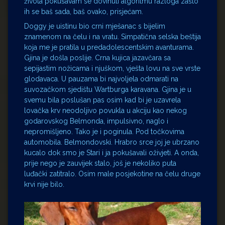
života pokušavam se dovinuti algoritmu razloga zašto
ih se baš sada, baš ovako, prisjećam.
Doggy je uistinu bio crni mješanac s bijelim
znamenom na čelu i na vratu. Simpatična selska beštija
koja me je pratila u predadolescentskim avanturama.
Gjina je došla poslije. Crna kujica jazavčara sa
sepijastim nožicama i njuškom, vješta lovu na sve vrste
glodavaca. U pauzama bi najvoljela odmarati na
suvozačkom sjedištu Wartburga karavana. Gjina je u
svemu bila poslušan pas osim kad bi je uzavrela
lovačka krv neodoljivo povukla u akciju kao nekog
godarovskog Belmonda, impulsivno, naglo i
nepromišljeno. Tako je i poginula. Pod točkovima
automobila. Belmondovski. Hrabro srce joj je ubrzano
kucalo dok smo je Stari i ja pokušavali oživjeti. A onda,
prije nego je zauvijek stalo, još je nekoliko puta
luđački zatitralo. Osim male posjekotine na čelu druge
krvi nije bilo.