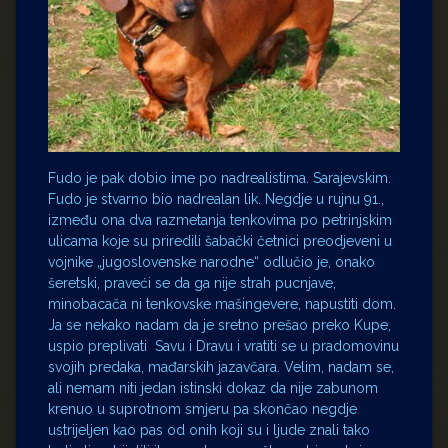
Fudo je pak dobio ime po nadrealistima. Sarajevskim.
Fudo je stvarno bio nadrealan lik. Negdje u rujnu 91.,
između ona dva razmetanja tenkovima po petrinjskim
ulicama koje su priredili šabački četnici preodjeveni u
vojnike „jugoslovenske narodne“ odlučio je, onako
šeretski, praveći se da ga nije strah pucnjave,
minobacača ni tenkovske mašingevere, napustiti dom.
Ja se nekako nadam da je sretno prešao preko Kupe,
uspio preplivati Savu i Dravu i vratiti se u pradomovinu
svojih predaka, mađarskih jazavčara. Velim, nadam se,
ali nemam niti jedan istinski dokaz da nije zabunom
krenuo u suprotnom smjeru pa skončao negdje
ustrijeljen kao pas od onih koji su i ljude znali tako