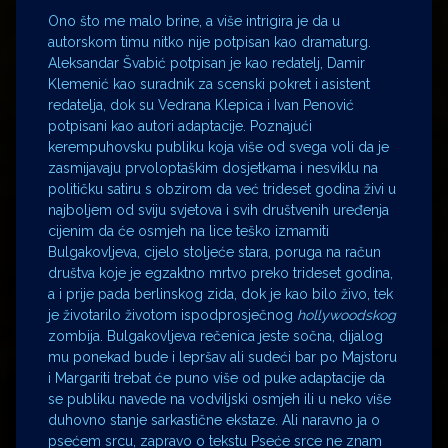
Ono što me malo brine, a više intrigira je da u
autorskom timu nitko nije potpisan kao dramaturg.
Aleksandar Švabić potpisan je kao redatelj, Damir
Klemenić kao suradnik za scenski pokret i asistent
redatelja, dok su Vedrana Klepica i Ivan Penović
potpisani kao autori adaptacije. Poznajući
kerempuhovsku publiku koja više od svega voli da je
zasmijavaju prvoloptaškim dosjetkama i nesviklu na
političku satiru s obzirom da već trideset godina živi u
najboljem od sviju svjetova i svih društvenih uređenja
cijenim da će osmjeh na lice teško izmamiti
Bulgakovljeva, cijelo stoljeće stara, poruga na račun
društva koje je egzaktno mrtvo preko trideset godina,
a i prije pada berlinskog zida, dok je kao bilo živo, tek
je životarilo životom ispodprosječnog
hollywoodskog
zombija. Bulgakovljeva rečenica jeste sočna, dijalog
mu ponekad bude i lepršav ali sudeći bar po Majstoru
i Margariti trebat će puno više od puke adaptacije da
se publiku navede na vodviljski osmjeh ili u neko više
duhovno stanje sarkastične ekstaze. Ali naravno ja o
psećem srcu, zapravo o tekstu Pseće srce ne znam