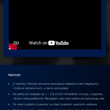
Najnovije:
U središtu Petrinje otvorena obnovljena Galerija Krsto Hegedušić:
Kultura vraćena kući, u samo srce grada!
Od petka do nedjelje (31.7. – 2.8.2026.) Arheološki muzej u Zagrebu
otvara vrata građanima: Besplatan ulaz kao zaklon od toplinskog vala
‘Ni med cvetjem ni pravice’ na Aleji hrvatskih sportskih velikana