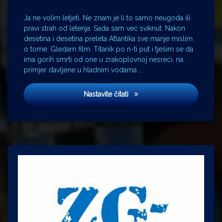
Modrić
Ja ne volim letjeti. Ne znam je li to samo neugoda ili
Magnusov
pravi strah od letenja. Sada sam već sviknut. Nakon
efekt
desetina i desetina preleta Atlantika sve manje mislim
mehanika
o tome. Gledam film. Titanik po n-ti put i tješim se da
mučnina
ima gorih smrti od one u zrakoplovnoj nesreći, na
nogomet
primjer davljene u hladnim vodama …
opća
fizika
Strah od letenja
Nastavite čitati
Osijek
panker
PMF
Rusija
snooker
tenis
Titanik
tlak
vrtloženje