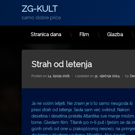
ZG-KULT
samo dobre priče
Stranica dana
Film
Glazba
Preskoči
na
sadržaj
Strah od letenja
Posted on
14. lipnja 2018.
Updated on
31. siječnja 2024.
by
Dar
Ja ne volim letjeti. Ne znam je li to samo neugoda ili
pravi strah od letenja. Sada sam već sviknut. Nakon
desetina i desetina preleta Atlantika sve manje mislim
tome. Gledam film. Titanik po n-ti put i tješim se da i
gorih smrti od one u zrakoplovnoj nesreći, na primje