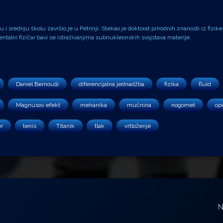
i srednju školu završio je u Petrinji. Stekao je doktorat prirodnih znanosti iz fizike
alni fizičar bavi se istraživanjima subnukleonskih svojstava materije.
Daniel Bernoulli
diferencijalna jednadžba
fizika
fluid
Magnusov efekt
mehanika
mučnina
nogomet
opć
r
tenis
Titanik
tlak
vrtloženje
N