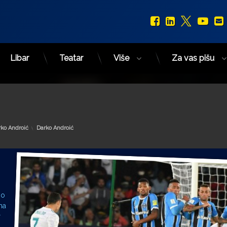
Facebook
LinkedIn
X.com
You
Libar
Teatar
Više
Za vas pišu
Kategorije:
ko Androić
Darko Androić
 o
ma
r