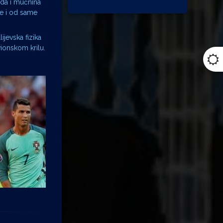
oda i mučnina
se i od same
ijevska fizika
vionskom krilu.