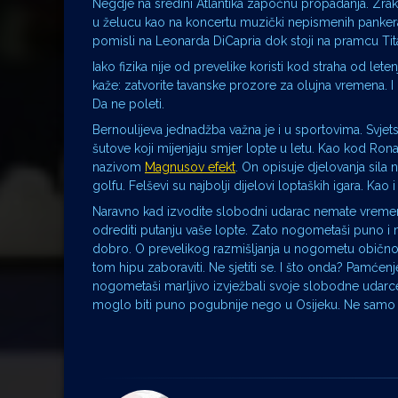
Negdje na sredini Atlantika započnu propadanja. Zrak
u želucu kao na koncertu muzički nepismenih pankera
pomisli na Leonarda DiCapria dok stoji na pramcu Tita
Iako fizika nije od prevelike koristi kod straha od leten
kaže: zatvorite tavanske prozore za olujna vremena. I
Da ne poleti.
Bernoulijeva jednadžba važna je i u sportovima. Svj
šutove koji mijenjaju smjer lopte u letu. Kao kod Ronal
nazivom
Magnusov efekt
. On opisuje djelovanja sila na
golfu. Felševi su najbolji dijelovi loptaških igara. Kao 
Naravno kad izvodite slobodni udarac nemate vremena 
odrediti putanju vaše lopte. Zato nogometaši puno i ma
dobro. O prevelikog razmišljanja u nogometu obično 
tom hipu zaboraviti. Ne sjetiti se. I što onda? Pamćenj
nogometaši marljivo izvježbali svoje slobodne udarce 
moglo biti puno pogubnije nego u Osijeku. Ne samo za