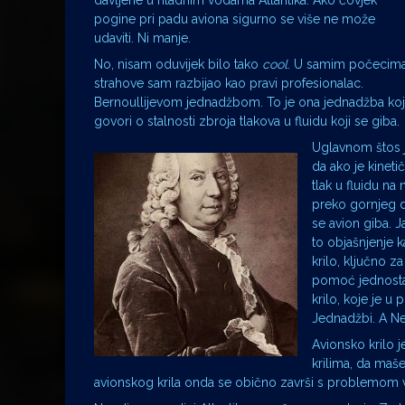
davljene u hladnim vodama Atlantika. Ako čovjek
pogine pri padu aviona sigurno se više ne može
udaviti. Ni manje.
No, nisam oduvijek bilo tako
cool
. U samim počecim
strahove sam razbijao kao pravi profesionalac.
Bernoullijevom jednadžbom. To je ona jednadžba ko
govori o stalnosti zbroja tlakova u fluidu koji se giba.
Uglavnom štos 
da ako je kinetič
tlak u fluidu na
preko gornjeg di
se avion giba. J
to objašnjenje 
krilo, ključno z
pomoć jednostavn
krilo, koje je 
Jednadžbi. A Ne
Avionsko krilo j
krilima, da maš
avionskog krila onda se obično završi s problemom vrtlo