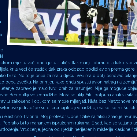
a
ja
je
ki
 nekom mjestu veći onda je tu statički tlak manji i obrnuto; a kako kao zr
jela krila veći će statički tlak zraka odozdo podići avion prema gore. 
ako brzo. No to je priča za malu djecu. Već malo bolji osnovac pitanjim
kao beba zvečku. Na primjer, kako onda spustiti avion natrag na zemlj
a letenje, zapravo je malo tvrđi orah za razumjeti. Nije ga moguće obja
e Bernoullijeve jednadžbe. Mora se uključiti i potpuna analiza sila k
u pravilu zakošeno i oblikom se može mijenjati. Ništa bez Newtonove m
wtonove jednadžbe su diferencijalne jednadžbe, ma koliko mi šutjeli
e i elastično. I vibrira. Moj profesor Opće fizike na faksu znao je reći: 
e. Popratio bi to mahanjem ispruženim rukama. E sad, kad se valjano uđ
ženja. Vrtloženje, jedna od rijetkih neriješenih misterija klasične fizi