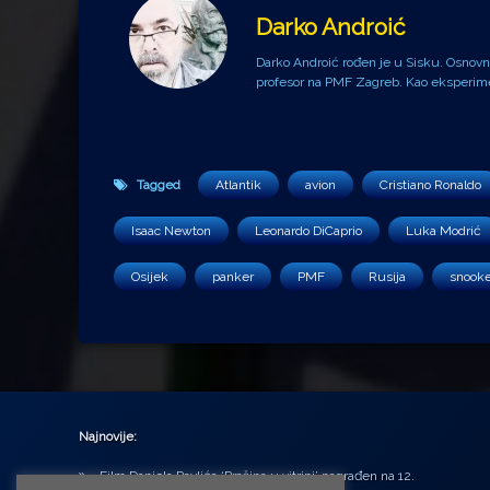
Darko Androić
Darko Androić rođen je u Sisku. Osnovnu 
profesor na PMF Zagreb. Kao eksperiment
Tagged
Atlantik
avion
Cristiano Ronaldo
Isaac Newton
Leonardo DiCaprio
Luka Modrić
Osijek
panker
PMF
Rusija
snooke
Najnovije:
Film Daniela Pavlića ‘Prašina u vitrini’ nagrađen na 12.