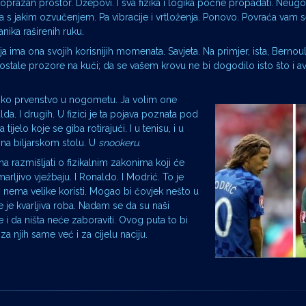
oprazan prostor. Džepovi. I sva fizika i logika počne propadati. Neug
 s jakim ozvučenjem. Pa vibracije i vrtloženja. Ponovo. Povraća vam 
nika raširenih ruku.
ja ima ona svojih korisnijih momenata. Savjeta. Na primjer, ista, Bernoull
 ostale prozore na kući; da se vašem krovu ne bi dogodilo isto što i a
etsko prvenstvo u nogometu. Ja volim one
da. I drugih. U fizici je ta pojava poznata pod
 tijelo koje se giba rotirajući. I u tenisu, i u
i na biljarskom stolu. U
snookeru
.
razmišljati o fizikalnim zakonima koji će
rljivo vježbaju. I Ronaldo. I Modrić. To je
nema velike koristi. Mogao bi čovjek nešto u
e je kvarljiva roba. Nadam se da su naši
i da ništa neće zaboraviti. Ovog puta to bi
 njih same već i za cijelu naciju.