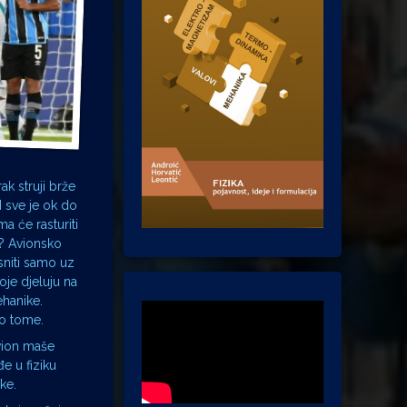
ak struji brže
I sve je ok do
a će rasturiti
u? Avionsko
sniti samo uz
oje djeluju na
ehanike.
 o tome.
avion maše
e u fiziku
ke.