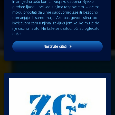
Imam jednu lošu komunikacijsku osobinu. Rijetko
gledam ljude u oči kad s njima razgovaram. U očima
mogu pročitati da li me sugovornik laže ili bezočno
obmanjuje, ili samo mulja. Ako pak govori istinu, po
iskričavom žaru u njima, zaključujem koliko mu je do
nje uistinu i stalo. Ne kaže se uzalud: oči su ogledalo
duše. …
Njemačka : Švedska
Nastavite čitati