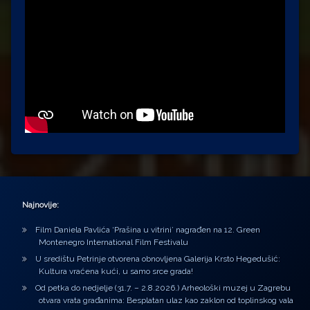
Najnovije:
Film Daniela Pavlića ‘Prašina u vitrini’ nagrađen na 12. Green
Montenegro International Film Festivalu
U središtu Petrinje otvorena obnovljena Galerija Krsto Hegedušić:
Kultura vraćena kući, u samo srce grada!
Od petka do nedjelje (31.7. – 2.8.2026.) Arheološki muzej u Zagrebu
otvara vrata građanima: Besplatan ulaz kao zaklon od toplinskog vala