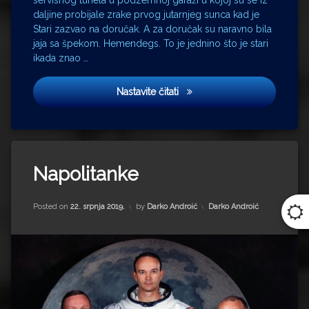
Stari
daljine probijale zrake prvog jutarnjeg sunca kad je
Stipe
Stari zazvao na doručak. A za doručak su naravno bila
Šuvar
jaja sa špekom. Hemendegs. To je jednino što je stari
ikada znao …
Osamdesetdeveta
Nastavite čitati
Tagged
Aleksandar
Napolitanke
Ranković
Apolo
Updated on
11. svibnja 2023.
Kategorije:
Posted on
22. srpnja 2019.
by
Darko Androić
Darko Androić
11
baka
Brijuni
Jadro
Karbofix
Karolina