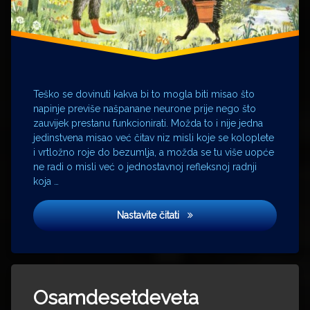
most
Broadway
Coline
Serreau
Teško se dovinuti kakva bi to mogla biti misao što
Dunav
napinje previše našpanane neurone prije nego što
zauvijek prestanu funkcionirati. Možda to i nije jedna
Hrvoje
jedinstvena misao već čitav niz misli koje se koloplete
Hegedušić
i vrtložno roje do bezumlja, a možda se tu više uopće
ne radi o misli već o jednostavnoj refleksnoj radnji
Ježeva
koja …
kućica
Ježeva kućica
Nastavite čitati
Kerempuh
kum
Tagged
London
Ana
Osamdesetdeveta
Knežević
mama