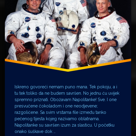
Osijek
Koestlin
Bjelovar
Linus
Pauling
mama
napolitanke
Neil
Armstrong
Robot
Adria
sestra
Sloboda
Iskreno govoreći nemam puno mana. Tek pokoju, a i
Osijek
tu tek toliko da ne budem savršen. No jednu ću uvijek
spremno priznati. Obožavam Napolitanke! Sve. I one
Stari
presvučene čokoladom i one neodjevene;
Svet
razgolićene. Sa svim vrstama file između tanko
tehnike
pečenog tijesta kojeg nazivamo oblatnama.
voćne
Napolitanke su savršen izum za slasticu. U početku
kocke
onako šuškave dok …