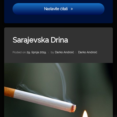
Napolitanke
Nastavite čitati
Tagged
Bitka
Sarajevska Drina
na
Neretvi
Updated on
14. prosinca 2025.
Kategorije:
Posted on
29. lipnja 2019.
by
Darko Androić
Darko Androić
Branko
Miljković
film
Josip
Hatze
Josip
Smodlaka
Matija
Gubec
Matija
Ivanić