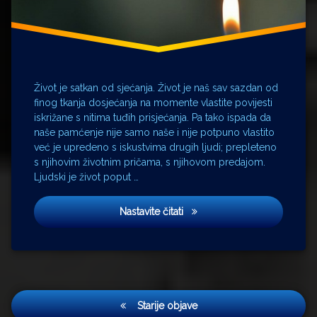
Padaj silo
i
nepravdo
Stari
Život je satkan od sjećanja. Život je naš sav sazdan od
finog tkanja dosjećanja na momente vlastite povijesti
iskrižane s nitima tuđih prisjećanja. Pa tako ispada da
naše pamćenje nije samo naše i nije potpuno vlastito
već je upredeno s iskustvima drugih ljudi; prepleteno
s njihovim životnim pričama, s njihovom predajom.
Ljudski je život poput …
Sarajevska Drina
Nastavite čitati
Navigacija
Starije objave