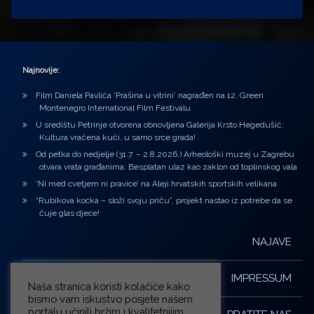
Najnovije:
Film Daniela Pavlića ‘Prašina u vitrini’ nagrađen na 12. Green
Montenegro International Film Festivalu
U središtu Petrinje otvorena obnovljena Galerija Krsto Hegedušić:
Kultura vraćena kući, u samo srce grada!
Od petka do nedjelje (31.7. – 2.8.2026.) Arheološki muzej u Zagrebu
otvara vrata građanima: Besplatan ulaz kao zaklon od toplinskog vala
‘Ni med cvetjem ni pravice’ na Aleji hrvatskih sportskih velikana
“Rubikova kocka – složi svoju priču”, projekt nastao iz potrebe da se
čuje glas djece!
NAJAVE
IMPRESSUM
Naša stranica koristi kolačiće kako
bismo vam iskustvo posjete našem
portalu učinili bržim i kvalitetnijim.