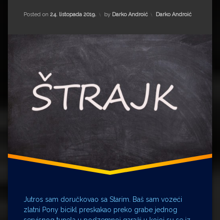
Ante
Updated on
11. rujna 2022.
Kategorije:
Posted on
24. listopada 2019.
by
Darko Androić
Darko Androić
Novi
Milović
Grad
Azim
Vlasi
Pariz
Cankarjev
dom
Sava
Dom
sindikata
Stari
Ivan
Gošnjak
Kaćuša
Jašari
Milan
Kučan
Milivoj
Solar
Norma
Rae
Jutros sam doručkovao sa Starim. Baš sam vozeći
Sally
zlatni Pony bicikl preskakao preko grabe jednog
Field
servisnog tunela u podzemnoj garaži u kojoj su se iz