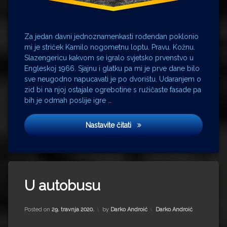
novosti
Stari
striček
Za jedan davni jednoznamenkasti rođendan poklonio
Kamilo
mi je striček Kamilo nogometnu loptu. Pravu. Kožnu.
Telstar
Slazengericu kakvom se igralo svjetsko prvenstvo u
teta
Engleskoj 1966. Sjajnu i glatku pa mi je prve dane bilo
Lenka
sve neugodno napucavati je po dvorištu. Udaranjem o
zid bi na njoj ostajale ogrebotine s ružičaste fasade pa
Tonči
bih je odmah poslije igre …
Velo
Misto
Sendvič sa sirom
Nastavite čitati
Zastave
Tagged
2
Autobus
U autobusu
komentara
za
U
barake
Updated on
15. srpnja 2022.
autobusu
Kategorije:
Posted on
29. travnja 2020.
by
Darko Androić
Darko Androić
đaci