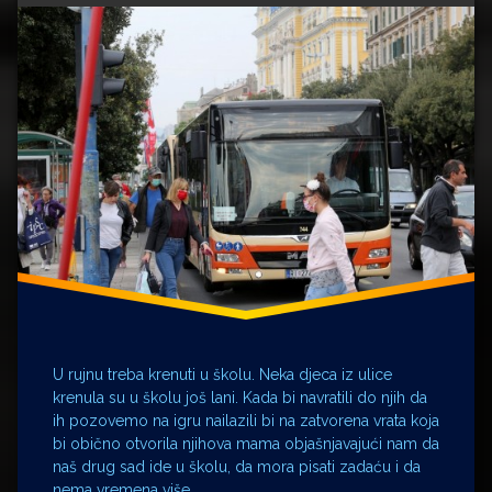
prvaci
mama
osnovna
škola
prvašići
Ronald
Chesney
Ronald
Wolf
Stari
U rujnu treba krenuti u školu. Neka djeca iz ulice
teta
krenula su u školu još lani. Kada bi navratili do njih da
Božena
ih pozovemo na igru nailazili bi na zatvorena vrata koja
bi obično otvorila njihova mama objašnjavajući nam da
učitelji
naš drug sad ide u školu, da mora pisati zadaću i da
nema vremena više …