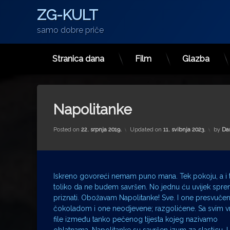
ZG-KULT
samo dobre priče
Stranica dana
Film
Glazba
Preskoči
na
sadržaj
Napolitanke
Posted on
22. srpnja 2019.
Updated on
11. svibnja 2023.
by
Da
Iskreno govoreći nemam puno mana. Tek pokoju, a i t
toliko da ne budem savršen. No jednu ću uvijek spr
priznati. Obožavam Napolitanke! Sve. I one presvuče
čokoladom i one neodjevene; razgolićene. Sa svim v
file između tanko pečenog tijesta kojeg nazivamo