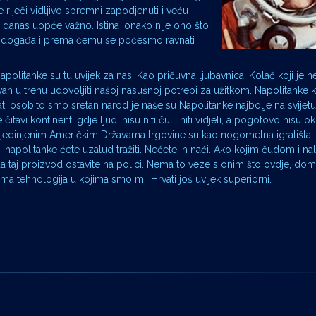
riječi vidljivo spremni zapodjenuti i veću
 danas uopće važno. Istina ionako nije ono što
se događa i prema čemu se počesmo ravnati
politanke su tu uvijek za nas. Kao pričuvna ljubavnica. Kolač koji je
van u trenu udovoljiti našoj nasušnoj potrebi za užitkom. Napolitanke 
ti osobito smo sretan narod je naše su Napolitanke najbolje na svijetu
 čitavi kontinenti gdje ljudi nisu niti čuli, niti vidjeli, a pogotovo nisu ok
Sjedinjenim Američkim Državama trgovine su kao nogometna igrališta.
ali napolitanke ćete uzalud tražiti. Nećete ih naći. Ako kojim čudom i na
 da taj proizvod ostavite na polici. Nema to veze s onim što ovdje, do
ma tehnologija u kojima smo mi, Hrvati još uvijek superiorni.