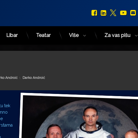
Facebook
LinkedIn
X.com
You
Libar
Teatar
Više
Za vas pišu
Kategorije:
rko Androić
Darko Androić
u tek
emno
ne
rstama