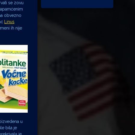
vati se zovu
o zapamćenim
ama obvezno
vac
Linus
meni ih nije
roizvedena u
le bila je
rekrivala je