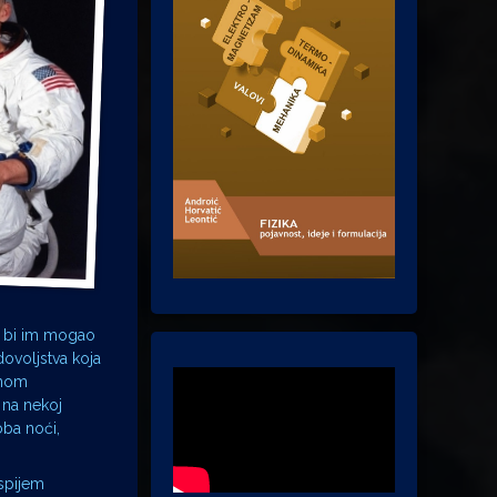
ko bi im mogao
ovoljstva koja
znom
na nekoj
oba noći,
uspijem