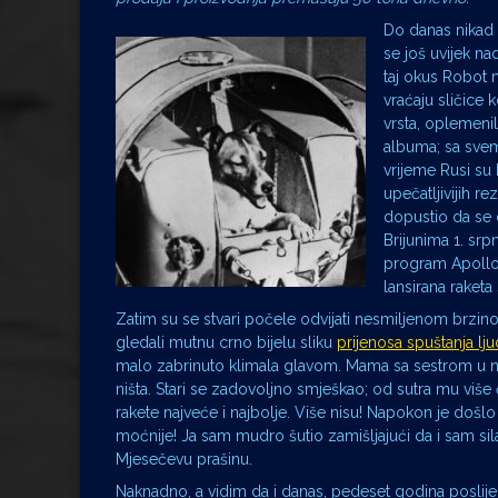
Do danas nikad v
se još uvijek na
taj okus Robot 
vraćaju sličice 
vrsta, oplemenili
albuma; sa svem
vrijeme Rusi su 
upečatljivijih r
dopustio da se d
Brijunima 1. srp
program Apollo 
lansirana raketa
Zatim su se stvari počele odvijati nesmiljenom brzin
gledali mutnu crno bijelu sliku
prijenosa spuštanja lj
malo zabrinuto klimala glavom. Mama sa sestrom u nar
ništa. Stari se zadovoljno smješkao; od sutra mu viš
rakete najveće i najbolje. Više nisu! Napokon je došlo na
moćnije! Ja sam mudro šutio zamišljajući da i sam si
Mjesečevu prašinu.
Naknadno, a vidim da i danas, pedeset godina poslije,