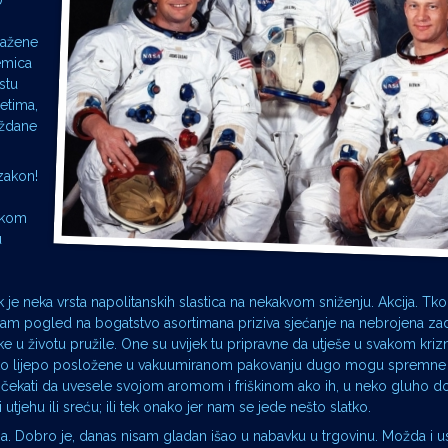
U
lažene
emica
stu
etima,
oždane
zakon!
vakom
u
k je neka vrsta napolitanskih slastica na nekakvom sniženju. Akcija. T
 sam pogled na bogatstvo asortimana priziva sjećanje na nebrojena zad
ke u životu pružile. One su uvijek tu pripravne da utješe u svakom kri
 lijepo posložene u vakuumiranom pakovanju dugo mogu spremne 
 čekati da uvesele svojom aromom i friškinom ako ih, u neko gluho d
 utjehu ili sreću; ili tek onako jer nam se jede nešto slatko.
a. Dobro je, danas nisam gladan išao u nabavku u trgovinu. Možda i 