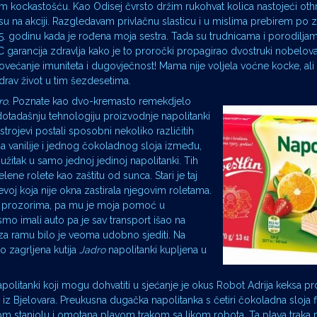
 kockastošću. Kao Odisej čvrsto držim rukohvat kolica nastojeći othr
 su na akciji. Razgledavam privlačnu slasticu i u mislima prebirem p
65. godinu kada je rođena moja sestra. Tada su trudnicama i porodilj
C garancija zdravlja kako je to proročki propagirao dvostruki nobelo
većanje imuniteta i dugovječnost! Mama nije voljela voćne kocke, ali 
 zdrav život u tim šezdesetima.
ro
. Poznate kao dvo-kremasto remekdjelo
dotadašnju tehnologiju proizvodnje napolitanki
trojevi postali sposobni nekoliko različitih
za vanilije i jednog čokoladnog sloja između,
žitak u samo jednoj jedinoj napolitanki. Tih
lene rolete kao zaštitu od sunca. Stari je taj
voj koja nije okna zastirala njegovim roletama.
 po prozorima, pa mu je moja pomoć u
ismo imali auto pa je sav transport išao na
a ramu bilo je veoma udobno sjediti. Na
to zagrljena kutija
Jadro
napolitanki kupljena u
napolitanki koji mogu dohvatiti u sjećanje je okus Robot Adrija keksa p
n iz Bjelovara. Preukusna dugačka napolitanka s četiri čokoladna sloja fi
om staniolu i omotana plavom trakom sa likom robota. Ta plava traka p