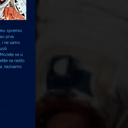
 neko spremio
kao prva
, i ne samo
usili
 Možete se u
letite na nešto
ma, nazivamo