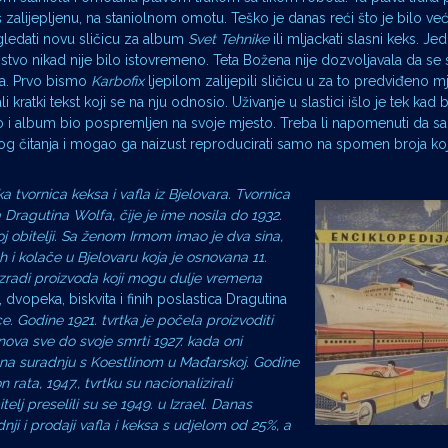
aš zalijepljenu, na staniolnom omotu. Teško je danas reći što je bilo ve
gledati novu sličicu za album
Svet Tehnike
ili mljackati slasni keks. J
tvo nikad nije bilo istovremeno. Teta Božena nije dozvoljavala da se s
a. Prvo bismo
Karbofix
ljepilom zalijepili sličicu u za to predviđeno m
i kratki tekst koji se na nju odnosio. Uživanje u slastici išlo je tek kad 
o i album bio pospremljen na svoje mjesto. Treba li napomenuti da sa
og čitanja i mogao ga naizust reproducirati samo na spomen broja koji
ka tvornica keksa i vafla iz Bjelovara. Tvornica
Dragutina Wolfa, čije je ime nosila do 1932.
oj obitelji. Sa ženom Irmom imao je dva sina,
 i kolače u Bjelovaru koja je osnovana 11.
izradi proizvoda koji mogu dulje vremena
 dvopeka, biskvita i finih poslastica Dragutina
ce. Godine 1921. tvrtka je počela proizvoditi
nova sve do svoje smrti 1927. kada oni
su na suradnju s Koestlinom u Mađarskoj. Godine
rata, 1947., tvrtku su nacionalizirali
elj preselili su se 1949. u Izrael. Danas
ji i prodaji vafla i keksa s udjelom od 25%, a