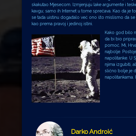
skakutao Mjesecom. Izmjenjuju lake argumente i teške 
kavgu; samo ih Internet u tome sprečava. Kao da je to
se tada uistinu događalo već ono što mislismo da 
kao prema pravoj i jedinoj istini.
Kako god bilo na
da bi bio pripra
pomoć. Mi, Hrva
najbolje. Postoje
napolitanke. U 
njima izgubiti, 
slično bolje je
napolitankama. I
Darko Androić