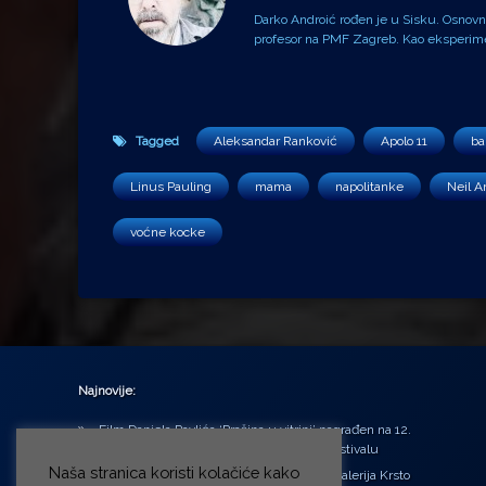
Darko Androić rođen je u Sisku. Osnovnu 
profesor na PMF Zagreb. Kao eksperiment
Tagged
Aleksandar Ranković
Apolo 11
ba
Linus Pauling
mama
napolitanke
Neil A
voćne kocke
Najnovije:
Film Daniela Pavlića ‘Prašina u vitrini’ nagrađen na 12.
Green Montenegro International Film Festivalu
Naša stranica koristi kolačiće kako
U središtu Petrinje otvorena obnovljena Galerija Krsto