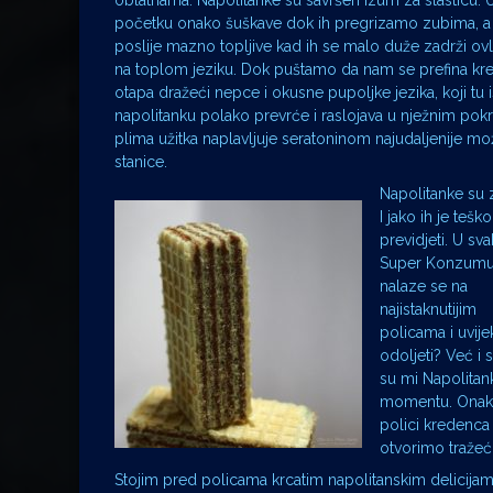
oblatnama. Napolitanke su savršen izum za slasticu. 
početku onako šuškave dok ih pregrizamo zubima, a
poslije mazno topljive kad ih se malo duže zadrži ov
na toplom jeziku. Dok puštamo da nam se prefina kr
otapa dražeći nepce i okusne pupoljke jezika, koji tu i
napolitanku polako prevrće i raslojava u nježnim pokr
plima užitka naplavljuje seratoninom najudaljenije m
stanice.
Napolitanke su 
I jako ih je teško
previdjeti. U s
Super Konzum
nalaze se na
najistaknutijim
policama i uvije
odoljeti? Već i
su mi Napolitan
momentu. Onako
polici kredenca
otvorimo tražeći
Stojim pred policama krcatim napolitanskim delicijam