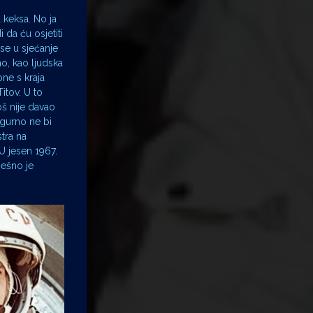
 keksa. No ja
 da ću osjetiti
se u sjećanje
mo, kao ljudska
one s kraja
itov. U to
oš nije davao
igurno ne bi
tra na
 U jesen 1967.
ješno je