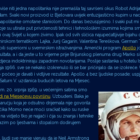
iše niti jedna napolitanka nije premašila taj savršeni okus Robot Adrija
dam. Svaki novi proizvod iz Bjelovara uvijek entuzijastično kupim u nadi
napolitanke omotane staniolom. Do danas bezuspješno. I svaki put mi 
koje su utirale put privrženosti tehnici i tehnološkim izumima kojima s
 ovaj Svijet u kojem živimo. Ipak od svih sličica najupečatljivije bijahu 
irskom tematikom: Lajka, Jurij Gagarin, Valentina Tereškova, German T
bili superiorni u svemirskim istraživanjima. Američki program
Apollo
j
ezultata, a i da jeste u to vrijeme prije Brijunskog plenuma drug Marko s
jeca indoktriniraju zapadnim novotarijama. Poslije sastanka u hotelu Is
nja 1966. sve se nekako izokrenulo ili se bar pričinjalo da se izokreće.
počeo je davati i vidljive rezultate. Apollo 4 bez ljudske posade; usp
 Saturn V. uzdanica budućih letova na Mjesec.
om. 20. srpnja 1969. u večernjim satima smo
udi na Mjesečevu površinu
. Uzbuđeni. Baka je
učju koja je odsutno drijemala nije govorila
e čika Momo neće moći sraćkat kako su ruske
 vidjelo tko je najjači i čija su znanja i tehnike
lazim po ljestvama i stopalom dodirujem
 ljudi sve manje vjeruju da je Neil Armstrong