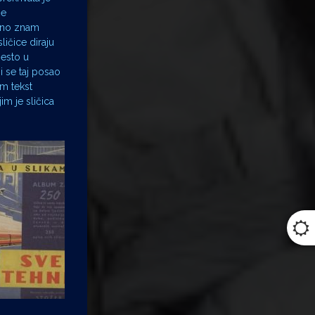
će
edno znam
ličice diraju
jesto u
bi se taj posao
m tekst
m je sličica