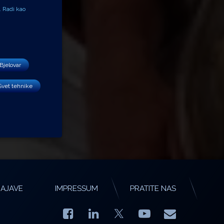
. Radi kao
Bjelovar
Svet tehnike
AJAVE
IMPRESSUM
PRATITE NAS
Facebook
LinkedIn
YouTube
E-mail