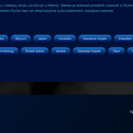
i srednju školu završio je u Petrinji. Stekao je doktorat prirodnih znanosti iz fizike
alni fizičar bavi se istraživanjima subnukleonskih svojstava materije.
ka
Brijuni
Jadro
Karbofix
Karolina Osijek
Koestlin 
rmstrong
Robot Adria
sestra
Sloboda Osijek
Stari
N