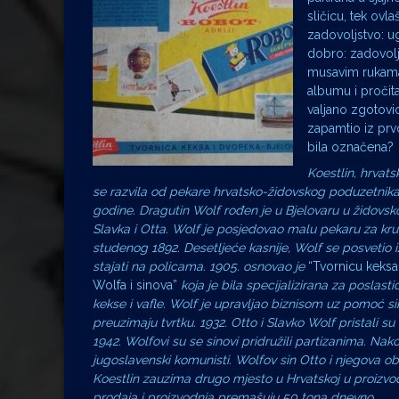
sličicu, tek ovl
zadovoljstvo: u
dobro: zadovoljs
musavim rukam
albumu i pročital
valjano zgotovi
zapamtio iz prv
bila označena?
Koestlin
, hrvats
se razvila od pekare hrvatsko-židovskog poduzetnika 
godine. Dragutin Wolf rođen je u
Bjelovaru u židovsk
Slavka i Otta. Wolf je posjedovao malu pekaru za kruh
studenog 1892. Desetljeće kasnije, Wolf se posvetio 
stajati na policama. 1905. osnovao je
“Tvornicu keksa,
Wolfa i sinova”
koja je bila specijalizirana za poslasti
kekse i vafle. Wolf je upravljao biznisom uz pomoć si
preuzimaju tvrtku. 1932. Otto i Slavko Wolf pristali 
1942. Wolfovi su se sinovi pridružili
partizanima. Nakon 
jugoslavenski komunisti. Wolfov sin Otto i njegova obit
Koestlin zauzima drugo mjesto u Hrvatskoj u proizvodn
prodaja i proizvodnja premašuju 50 tona dnevno.