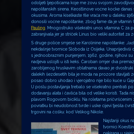
odoljeti ljepoticama koje me zovu svojom zavodljivom
napolitanskih sirena. Keostlinove voćne kocke danas
okusima. Aroma kiselkaste file vraća me u daleku 19
donosili voćne napolitanke, zbog fame da je vitamin 
Pauling
. Mnogostruko višekratni unos vitamina C za po
zabranjivala jer je striček Linus bio veliki autoritet za
S druge police smješe se Karolinine napolitanke:
Jad
nekdašnje tvornice Sloboda iz Osijeka. Unaprijedivši 
s jednoobraznim punjenjem, 1962. godine, njihovi su s
nadjeva uslojiti u isti keks. Čaroban omjer dva prema
zarobljenog hruskavim oblatnama davao je dvostruki u
dalekih šezdesetih bila je moda na prozore stavljati ze
posao dobro uhodao i vjerojatno nije bilo kuće u Gaje
U poslu postavljanja trebalo se višekratno pentrati
dodavanju alata i čavlića bila od velike koristi. Tada n
plavom Rogovom biciklu. Na roletama pričvršćenim z
povratku bi neudobnost tvrde i uske cijevi tješila čvrs
trgovini na ćošku: kod Velikog Nikole.
Najstariji okus 
tvornici Koestli
pakirana u sjajn