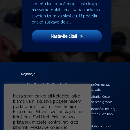
između tanko pečenog tijesta kojeg
nazivamo oblatnama. Napolitanke su
savršen izum za slasticu. U početku
onako šuškave dok …
Napolitanke
Nastavite čitati
Najnovije:
Film Daniela Pavlića ‘Prašina u vitrini’ nagrađen na 12.
Green Montenegro International Film Festivalu
Naša stranica koristi kolačiće kako
U središtu Petrinje otvorena obnovljena Galerija Krsto
bismo vam iskustvo posjete našem
Hegedušić: Kultura vraćena kući, u samo srce grada!
portalu učinili bržim i kvalitetnijim.
Od petka do nedjelje (31.7. – 2.8.2026.) Arheološki muzej
Klikom na "Prihvati sve" pristajete na
u Zagrebu otvara vrata građanima: Besplatan ulaz kao
korištenje SVIH kolačića, no svoj
zaklon od toplinskog vala
pristanak možete kontrolirati kroz
‘Ni med cvetjem ni pravice’ na Aleji hrvatskih sportskih
izbornik "Postavke kolačića".