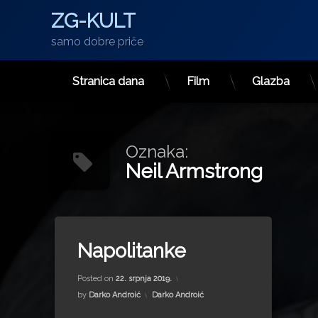
ZG-KULT
samo dobre priče
Stranica dana
Film
Glazba
Preskoči
na
sadržaj
Oznaka:
Neil Armstrong
Tagged
Aleksandar Ranković
Napolitanke
Apolo 11
Updated on
11. svibnja 2023.
baka
Posted on
22. srpnja 2019.
Brijuni
Kategorije:
by
Darko Androić
Darko Androić
Jadro