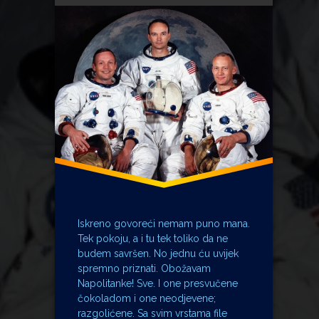
Karbofix
Karolina Osijek
Koestlin Bjelovar
Linus Pauling
mama
napolitanke
Neil Armstrong
Robot Adria
sestra
Sloboda Osijek
Stari
Svet tehnike
Iskreno govoreći nemam puno mana.
voćne kocke
Tek pokoju, a i tu tek toliko da ne
budem savršen. No jednu ću uvijek
spremno priznati. Obožavam
Napolitanke! Sve. I one presvučene
čokoladom i one neodjevene;
razgolićene. Sa svim vrstama file