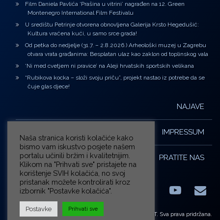
Film Daniela Pavlića ‘Prašina u vitrini’ nagrađen na 12. Green
Montenegro International Film Festivalu
U središtu Petrinje otvorena obnovljena Galerija Krsto Hegedušić:
Kultura vraćena kući, u samo srce grada!
Od petka do nedjelje (31.7. – 2.8.2026.) Arheološki muzej u Zagrebu
otvara vrata građanima: Besplatan ulaz kao zaklon od toplinskog vala
‘Ni med cvetjem ni pravice’ na Aleji hrvatskih sportskih velikana
“Rubikova kocka – složi svoju priču”, projekt nastao iz potrebe da se
čuje glas djece!
NAJAVE
IMPRESSUM
Naša stranica koristi kolačiće kako
bismo vam iskustvo posjete našem
portalu učinili bržim i kvalitetnijim.
PRATITE NAS
Klikom na "Prihvati sve" pristajete na
korištenje SVIH kolačića, no svoj
pristanak možete kontrolirati kroz
izbornik "Postavke kolačića".
Facebook
LinkedIn
YouTub
E-m
X.com
Postavke
Prihvati sve
© ZG-KULT. Sva prava pridržana.