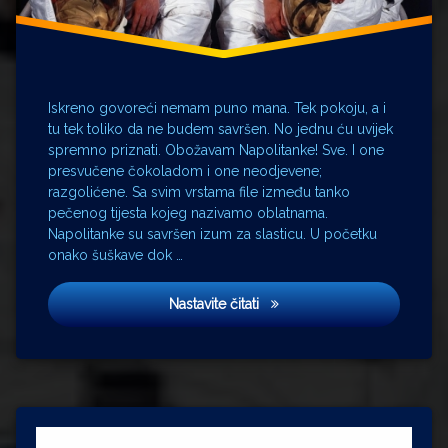
Armstrong
Robot
Adria
sestra
Sloboda
Iskreno govoreći nemam puno mana. Tek pokoju, a i
Osijek
tu tek toliko da ne budem savršen. No jednu ću uvijek
spremno priznati. Obožavam Napolitanke! Sve. I one
Stari
presvučene čokoladom i one neodjevene;
Svet
razgolićene. Sa svim vrstama file između tanko
tehnike
pečenog tijesta kojeg nazivamo oblatnama.
voćne
Napolitanke su savršen izum za slasticu. U početku
kocke
onako šuškave dok …
Napolitanke
Nastavite čitati