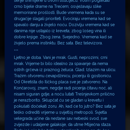
serije snimljene u ovom tisućljeću. Volim pogledati
crno bijele drame na Trećem; osvježavaju slike
memorirane prošlosti. Bude vremena kada su se
drugačije slagali prioriteti. Evociraju vremena kad se
spavalo danju a živjelo noću. Dozivlju vremena kad se
danima nije ustajalo iz kreveta; zbog lošeg vina ili
dobre knjige. Zbog žena. Svejedno. Vremena kad se
živjelo prema instinktu. Bez sata. Bez televizora.
***
Ljetno je doba. Vani je mrak. Gusti, neprozirni, crni
mrak. Vrijeme bi bilo idealno za spavanje da nema
oštrih grčeva iz praznog želuca. Glad. Izlazim na ulicu.
Tražim otvorenu ćevapdžinicu, piceriju ili gostionicu.
Od Okretišta do Iličkog placa sve je zatvoreno. Na
Končarovoj, znam, negdje radi picerija čitavu noć, ali
nisam siguran gdje, a noću lutati Trešnjevkom prilično
je nerazborito. Sklupčat ću se gladan u krevetu i
pokušati dočekati zoru. Ah, kad će to jutro? Bez sata je
teško odrediti vrijeme u svijetloj metropoli. Svjetla
velegrada učine da nestane sav nebeski svod, sve
zvijezde i udaljene galaksije, da utrne Mliječna staza.