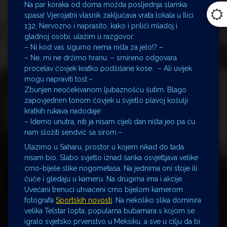
Na par koraka od doma možda posljednja slamka
spasa! Vjerojatni vlasnik zaključava vrata lokala u Ilici
132. Nervozno i naprasito, kako i priliči mladoj i
gladnoj osobi, ulazim u razgovor:
– Ni kod vas sigurno nema ništa za jelo!? –
– Ne, mi ne držimo hranu. – smireno odgovara
proćelav čovjek kratko podšišane kose. – Ali uvijek
mogu napraviti tost.–
Zbunjen neočekivanom ljubaznošću šutim. Blago
zapovjednim tonom čovjek u svjetlo plavoj košulji
kratkih rukava nadodaje: ­
– Idemo unutra, niti ja nisam cijeli dan ništa jeo pa ću
nam složiti sendvič sa sirom.–
Ulazimo u Saharu, prostor u kojem nikad do tada
nisam bio. Slabo svjetlo iznad šanka osvjetljava velike
crno-bijele slike nogometaša. Na jednima oni stoje ili
čuče i gledaju u kameru. Na drugima ima i akcije.
Uvećani trenuci uhvaćeni crno bijelom kamerom
fotografa
Sportskih novosti
. Na nekoliko slika dominira
velika Telstar lopta, popularna bubamara s kojom se
igralo svjetsko prvenstvo u Meksiku, a sve u cilju da bi