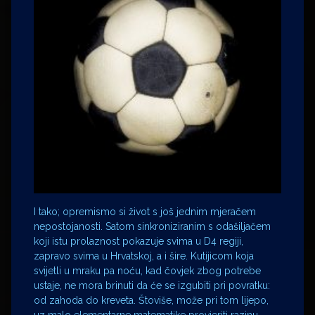
I tako; opremismo si život s još jednim mjeračem
nepostojanosti. Satom sinkroniziranim s odašiljačem
koji istu prolaznost pokazuje svima u D4 regiji,
zapravo svima u Hrvatskoj, a i šire. Kutijicom koja
svijetli u mraku pa noću, kad čovjek zbog potrebe
ustaje, ne mora brinuti da će se izgubiti pri povratku:
od zahoda do kreveta. Štoviše, može pri tom lijepo,