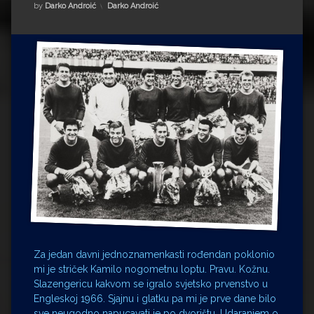
Impressum
Milenko Strižak
Kategorije:
by
Darko Androić
Darko Androić
Drugi autori
Drugi autori
Matea Andrić
Ljiljana Lekanić-Kljaić
Željko Krznarić
Mario Lovreković
Miroslav Šantek
Za jedan davni jednoznamenkasti rođendan poklonio
mi je striček Kamilo nogometnu loptu. Pravu. Kožnu.
Slazengericu kakvom se igralo svjetsko prvenstvo u
Engleskoj 1966. Sjajnu i glatku pa mi je prve dane bilo
sve neugodno napucavati je po dvorištu. Udaranjem o