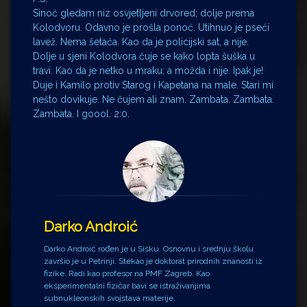
Sinoć gledam niz osvjetljeni drvored; dolje prema
Kolodvoru. Odavno je prošla ponoć. Utihnuo je pseći
lavež. Nema šetača. Kao da je policijski sat, a nije.
Dolje u sjeni Kolodvora čuje se kako lopta šuška u
travi. Kao da je netko u mraku; a možda i nije. Ipak je!
Duje i Kamilo protiv Starog i Kapetana na male. Stari mi
nešto dovikuje. Ne čujem ali znam. Zambata. Zambata.
Zambata. I goool. 2:0.
Darko Androić
Darko Androić rođen je u Sisku. Osnovnu i srednju školu
završio je u Petrinji. Stekao je doktorat prirodnih znanosti iz
fizike. Radi kao profesor na PMF Zagreb. Kao
eksperimentalni fizičar bavi se istraživanjima
subnukleonskih svojstava materije.