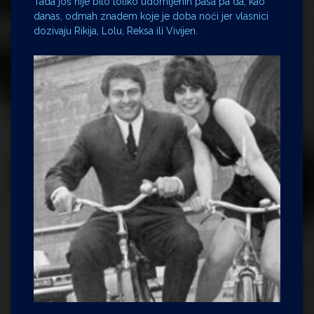
Tada još nije bilo toliko udomljenih pasa pa da, kao
danas, odmah znadem koje je doba noći jer vlasnici
dozivaju Rikija, Lolu, Reksa ili Vivijen.