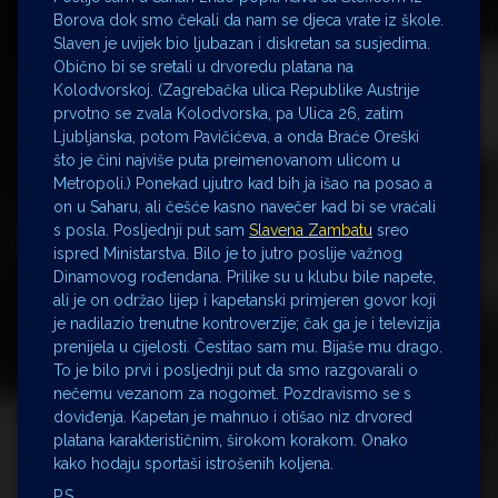
Borova dok smo čekali da nam se djeca vrate iz škole.
Slaven je uvijek bio ljubazan i diskretan sa susjedima.
Obično bi se sretali u drvoredu platana na
Kolodvorskoj. (Zagrebačka ulica Republike Austrije
prvotno se zvala Kolodvorska, pa Ulica 26, zatim
Ljubljanska, potom Pavičićeva, a onda Braće Oreški
što je čini najviše puta preimenovanom ulicom u
Metropoli.) Ponekad ujutro kad bih ja išao na posao a
on u Saharu, ali češće kasno navečer kad bi se vraćali
s posla. Posljednji put sam
Slavena Zambatu
sreo
ispred Ministarstva. Bilo je to jutro poslije važnog
Dinamovog rođendana. Prilike su u klubu bile napete,
ali je on održao lijep i kapetanski primjeren govor koji
je nadilazio trenutne kontroverzije; čak ga je i televizija
prenijela u cijelosti. Čestitao sam mu. Bijaše mu drago.
To je bilo prvi i posljednji put da smo razgovarali o
nečemu vezanom za nogomet. Pozdravismo se s
doviđenja. Kapetan je mahnuo i otišao niz drvored
platana karakterističnim, širokom korakom. Onako
kako hodaju sportaši istrošenih koljena.
P.S.