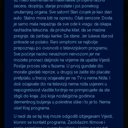
uz malo elementarne matematike provjeriti razinu
šećera, dioptriju, stanje prostate i još ponekog
unutarnjeg organa. Sve satom! Stari čovjek je kao stari
auto. Stalno mora biti na oprezu. Čitati senzore. Dosta
je samo mala nepažnja da sve ode k vragu: da iskapa
rashladna tekućina, da prokuha kiler, da se mašina
pregrije, da zaribaju karike. Da stane. Jer lukava starost
prikrade se polako. Rani simptomi se najbolje
prepoznaju po ovisnosti o televizijskom programu.
Sve počinje naoko nevažnom nervozom jer ne
možete pronaći daljinski na vrijeme da upalite Vijesti.
Poslije proces ide u fazama. U prvoj gunđate što
morate gledati reprize, u drugoj se žalite što plaćate
pretplatu, u trećoj očajavate jer na TV-u nema Ništa. I
dok očajavate što na televiziji nema ništa uvjereni u
nepogrešivost vlastite tvrdnje ne primjećujete da ste
stigli do kraja. Još koja nostalgična godinica
dementnog buljenja u pokretne slike i to je to. Nema
više! Kraj programa.
U nadi da se taj kraj može odgoditi izbjegavam Vijesti,
klonim se kontakt programa. Zaobilazim filmove i