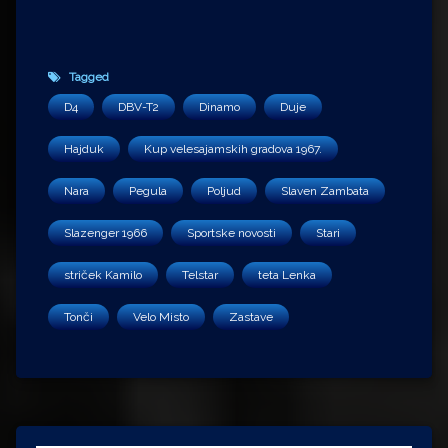
Tagged
D4
DBV-T2
Dinamo
Duje
Hajduk
Kup velesajamskih gradova 1967.
Nara
Pegula
Poljud
Slaven Zambata
Slazenger 1966
Sportske novosti
Stari
striček Kamilo
Telstar
teta Lenka
Tonči
Velo Misto
Zastave