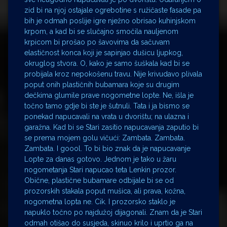
zid bi na njoj ostajale ogrebotine s ružičaste fasade pa
bih je odmah poslije igre nježno obrisao kuhinjskom
krpom, a kad bi se slučajno smočila nauljenom
krpicom bi prošao po šavovima da sačuvam
elastičnost konca koji je sapinjao dušicu ljupkog,
okruglog stvora. O, kako je samo šuškala kad bi se
probijala kroz nepokošenu travu. Nije krivudavo plivala
poput onih plastičnih bubamara koje su drugim
dečkima glumile prave nogometne lopte. Ne, išla je
točno tamo gdje bi ste je šutnuli. Tata i ja bismo se
ponekad napucavali na vrata u dvorištu; na ulazna i
garažna. Kad bi se Stari zasitio napucavanja zaputio bi
se prema mojem golu vičući: Zambata. Zambata.
Zambata. I goool. To bi bio znak da je napucavanje
Lopte za danas gotovo. Jednom je tako u žaru
nogometanja Stari napucao teta Lenkin prozor.
Obične, plastične bubamare odbijale bi se od
prozorskih stakala poput mušica, ali prava, kožna,
nogometna lopta ne. Cik. I prozorsko staklo je
napuklo točno po najdužoj dijagonali. Znam da je Stari
odmah otišao do susjeda, skinuo krilo i uprtio ga na