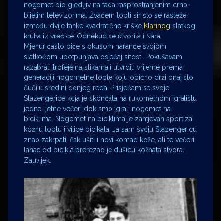
nogomet bio gledljiv na tada rasprostranjenim crno-
bijelim televizorima. Žvačem topli sir što se rasteže
između dvije tanke kvadratične kriške
Klarinog
slatkog
kruha iz vrećice. Odnekud se stvorila i Nara.
Mjehurićasto piće s okusom naranče svojom
slatkoćom upotpunjava osjećaj sitosti. Pokušavam
razabrati trofeje na slikama i utvrditi vrijeme prema
generaciji nogometne lopte koju obično drži onaj što
čuči u sredini donjeg reda. Prisjećam se svoje
Slazengerice koja je skončala na rukometnom igralištu
jedne ljetne večeri dok smo igrali nogomet na
biciklima. Nogomet na biciklima je zahtjevan sport za
kožnu loptu i vilice bicikala. Ja sam svoju Slazengericu
znao zakrpati, čak ušiti i novi komad kože, ali te večeri
lanac od bicikla prerezao je dušicu kožnata stvora.
Zauvijek.