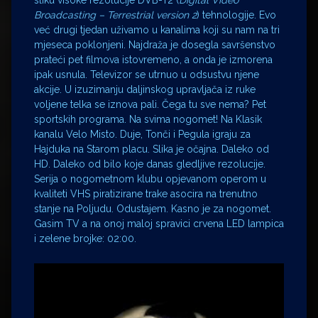
sliku visoke rezolucije DVB-T2 (
Digital Video
Broadcasting – Terrestrial version 2
) tehnologije. Evo
već drugi tjedan uživamo u kanalima koji su nam na tri
mjeseca poklonjeni. Najdraža je dosegla savršenstvo
prateći pet filmova istovremeno, a onda je izmorena
ipak usnula. Televizor se utrnuo u odsustvu njene
akcije. U izuzimanju daljinskog upravljača iz ruke
voljene telka se iznova pali. Čega tu sve nema? Pet
sportskih programa. Na svima nogomet! Na Klasik
kanalu Velo Misto. Duje, Tonči i Pegula igraju za
Hajduka na Starom placu. Slika je očajna. Daleko od
HD. Daleko od bilo koje danas gledljive rezolucije.
Serija o nogometnom klubu opjevanom operom u
kvaliteti VHS piratizirane trake asocira na trenutno
stanje na Poljudu. Odustajem. Kasno je za nogomet.
Gasim TV a na onoj maloj spravici crvena LED lampica
i zelene brojke: 02:00.