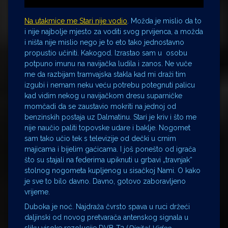
Na utakmice me Stari nije vodio
. Možda je mislio da to
i nije najbolje mjesto za voditi svog prvijenca, a možda
i ništa nije mislio nego je to eto tako jednostavno
propustio učiniti. Kakogod. Izrastao sam u osobu
potpuno imunu na navijačka ludila i zanos. Ne vuče
me da razbijam tramvajska stakla kad mi draži tim
izgubi i nemam neku veću potrebu potegnuti palicu
kad vidim nekog u navijačkom dresu suparničke
momčadi da se zaustavio mokriti na jednoj od
benzinskih postaja uz Dalmatinu. Stari je kriv i što me
nije naučio paliti topovske udare i baklje. Nogomet
sam tako učio tek s televizije od dečki u crnim
majicama i bijelim gaćicama. I još ponešto od igrača
što su stajali na federima upiknuti u grbavi „travnjak“
stolnog nogometa kupljenog u sisačkoj Nami. O kako
je sve to bilo davno. Davno, gotovo zaboravljeno
vrijeme.
Duboka je noć. Najdraža čvrsto spava u ruci držeći
daljinski od novog pretvarača antenskog signala u