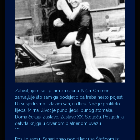
Zahvaljujem se i pitam za cijenu. Ništa. On meni
zahvaljuje što sam ga podsjetio da treba nešto pojesti.
Pa susjedi smo. Izlazim van; na Ilicu. Noć je prokleto
lijepa. Mirna. Život je puno ljepši punog stomaka.
Doma čekaju Zastave. Zastave XX. Stoljeća. Posljednja
četvrta knjiga u crvenom platnenom uvezu.
***
Poslije sam u Sahari znao popiti kavu sa Šteficom iz