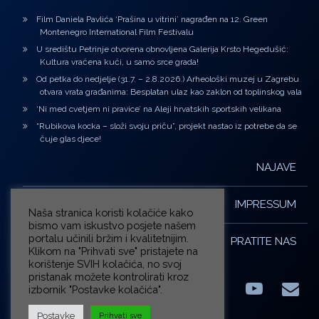
Film Daniela Pavlića ‘Prašina u vitrini’ nagrađen na 12. Green
Montenegro International Film Festivalu
U središtu Petrinje otvorena obnovljena Galerija Krsto Hegedušić:
Kultura vraćena kući, u samo srce grada!
Od petka do nedjelje (31.7. – 2.8.2026.) Arheološki muzej u Zagrebu
otvara vrata građanima: Besplatan ulaz kao zaklon od toplinskog vala
‘Ni med cvetjem ni pravice’ na Aleji hrvatskih sportskih velikana
“Rubikova kocka – složi svoju priču”, projekt nastao iz potrebe da se
čuje glas djece!
NAJAVE
IMPRESSUM
Naša stranica koristi kolačiće kako
bismo vam iskustvo posjete našem
portalu učinili bržim i kvalitetnijim.
PRATITE NAS
Klikom na "Prihvati sve" pristajete na
korištenje SVIH kolačića, no svoj
pristanak možete kontrolirati kroz
izbornik "Postavke kolačića".
Facebook
LinkedIn
YouTub
E-m
X.com
Postavke
Prihvati sve