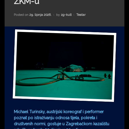
ZKM-u
Impressum
Milenko Strižak
Drugi autori
Drugi autori
Kategorije:
Posted on
29. lipnja 2026.
by
zg-kult
Teatar
Matea Andrić
Ljiljana Lekanić-Kljaić
Željko Krznarić
Mario Lovreković
Miroslav Šantek
Michael Turinsky, austrijski koreograf i performer
poznat po istraživanju odnosa tijela, pokreta i
društvenih normi, gostuje u Zagrebačkom kazalištu