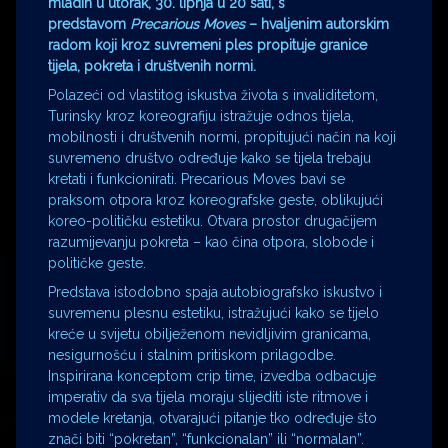
mladih u utorak, 30. lipnja u 20 sati, s
predstavom
Precarious Moves
– hvaljenim autorskim
radom koji kroz suvremeni ples propituje granice
tijela, pokreta i društvenih normi.
Polazeći od vlastitog iskustva života s invaliditetom,
Turinsky kroz koreografiju istražuje odnos tijela,
mobilnosti i društvenih normi, propitujući način na koji
suvremeno društvo određuje kako se tijela trebaju
kretati i funkcionirati. Precarious Moves bavi se
praksom otpora kroz koreografske geste, oblikujući
koreo-političku estetiku. Otvara prostor drugačijem
razumijevanju pokreta – kao čina otpora, slobode i
političke geste.
Predstava istodobno spaja autobiografsko iskustvo i
suvremenu plesnu estetiku, istražujući kako se tijelo
kreće u svijetu obilježenom nevidljivim granicama,
nesigurnošću i stalnim pritiskom prilagodbe.
Inspirirana konceptom crip time, izvedba odbacuje
imperativ da sva tijela moraju slijediti iste ritmove i
modele kretanja, otvarajući pitanje tko određuje što
znači biti “pokretan”, “funkcionalan” ili “normalan”.