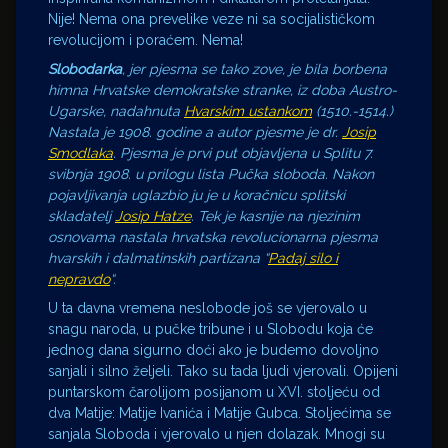
Nije! Nema ona prevelike veze ni sa socijalističkom
revolucijom i poraćem. Nema!
Slobodarka
, jer pjesma se tako zove,
je bila borbena
himna Hrvatske demokratske stranke, iz doba Austro-
Ugarske, nadahnuta
Hvarskim ustankom
(1510.-1514.)
Nastala je 1908. godine a autor pjesme je dr.
Josip
Smodlaka
. Pjesma je prvi put objavljena u Splitu 7.
svibnja 1908. u prilogu lista Pučka sloboda. Nakon
pojavljivanja uglazbio ju je u koračnicu splitski
skladatelj
Josip Hatze
. Tek je kasnije na njezinim
osnovama nastala hrvatska revolucionarna pjesma
hvarskih i dalmatinskih partizana “
Padaj silo i
nepravdo
“.
U ta davna vremena neslobode još se vjerovalo u
snagu naroda, u pučke tribune i u Slobodu koja će
jednog dana sigurno doći ako je budemo dovoljno
sanjali i silno željeli. Tako su tada ljudi vjerovali. Opijeni
puntarskom čarolijom posijanom u XVI. stoljeću od
dva Matije: Matije Ivanića i Matije Gubca. Stoljećima se
sanjala Sloboda i vjerovalo u njen dolazak. Mnogi su