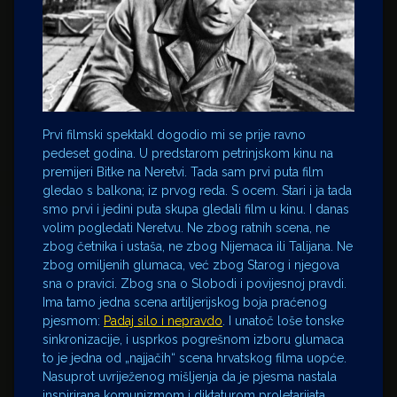
Prvi filmski spektakl dogodio mi se prije ravno
pedeset godina. U predstarom petrinjskom kinu na
premijeri Bitke na Neretvi. Tada sam prvi puta film
gledao s balkona; iz prvog reda. S ocem. Stari i ja tada
smo prvi i jedini puta skupa gledali film u kinu. I danas
volim pogledati Neretvu. Ne zbog ratnih scena, ne
zbog četnika i ustaša, ne zbog Nijemaca ili Talijana. Ne
zbog omiljenih glumaca, već zbog Starog i njegova
sna o pravici. Zbog sna o Slobodi i povijesnoj pravdi.
Ima tamo jedna scena artiljerijskog boja praćenog
pjesmom:
Padaj silo i nepravdo
. I unatoč loše tonske
sinkronizacije, i usprkos pogrešnom izboru glumaca
to je jedna od „najjačih“ scena hrvatskog filma uopće.
Nasuprot uvriježenog mišljenja da je pjesma nastala
inspirirana komunizmom i diktaturom proletarijata.