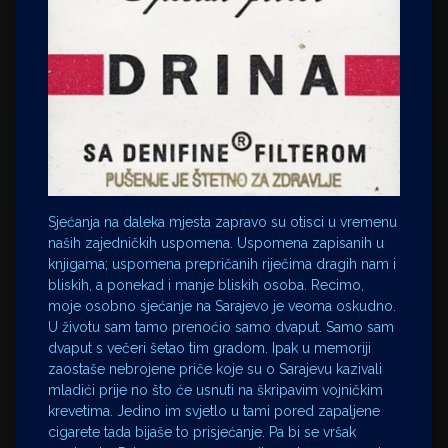
Sjećanja na daleka mjesta zapravo su otisci u vremenu
naših zajedničkih uspomena. Uspomena zapisanih u
knjigama; uspomena prepričanih riječima dragih nam i
bliskih, a ponekad i manje bliskih osoba. Recimo,
moje osobno sjećanje na Sarajevo je veoma oskudno.
U životu sam tamo prenoćio samo dvaput. Samo sam
dvaput s večeri šetao tim gradom. Ipak u memoriji
zaostaše nebrojene priče koje su o Sarajevu kazivali
mladići prije no što će usnuti na škripavim vojničkim
krevetima. Jedino im svjetlo u tami pored zapaljene
cigarete tada bijaše to prisjećanje. Pa bi se vršak