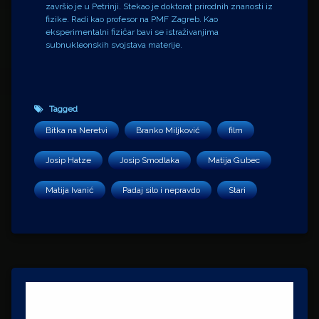
završio je u Petrinji. Stekao je doktorat prirodnih znanosti iz
fizike. Radi kao profesor na PMF Zagreb. Kao
eksperimentalni fizičar bavi se istraživanjima
subnukleonskih svojstava materije.
Tagged
Bitka na Neretvi
Branko Miljković
film
Josip Hatze
Josip Smodlaka
Matija Gubec
Matija Ivanić
Padaj silo i nepravdo
Stari