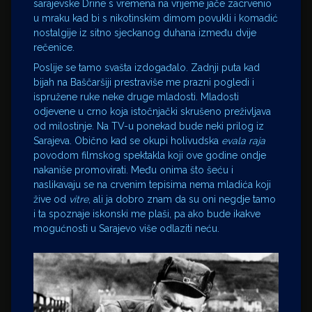
sarajevske Drine s vremena na vrijeme jače zacrvenio
u mraku kad bi s nikotinskim dimom povukli i komadić
nostalgije iz sitno sjeckanog duhana između dvije
rečenice.
Poslije se tamo svašta izdogađalo. Zadnji puta kad
bijah na Baščaršiji prestraviše me prazni pogledi i
ispružene ruke neke druge mladosti. Mladosti
odjevene u crno koja istočnjački skrušeno preživljava
od milostinje. Na TV-u ponekad bude neki prilog iz
Sarajeva. Obično kad se okupi holivudska
evala raja
povodom filmskog spektakla koji ove godine ondje
nakaniše promovirati. Među onima što šeću i
naslikavaju se na crvenim tepisima nema mladića koji
žive od
vitre
, ali ja dobro znam da su oni negdje tamo
i ta spoznaje iskonski me plaši, pa ako bude ikakve
mogućnosti u Sarajevo više odlaziti neću.