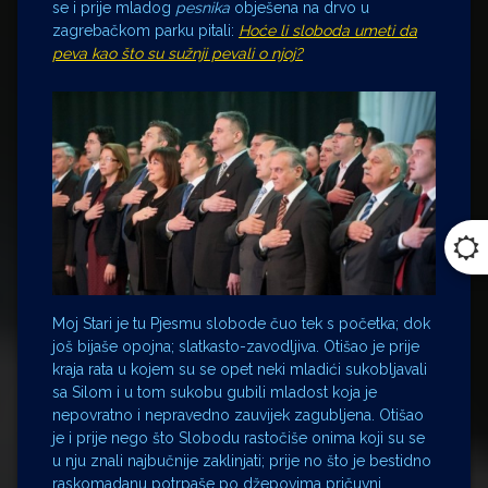
se i prije mladog
pesnika
obješena na drvo u
zagrebačkom parku pitali:
Hoće li sloboda umeti da
peva kao što su sužnji pevali o njoj?
Moj Stari je tu Pjesmu slobode čuo tek s početka; dok
još bijaše opojna; slatkasto-zavodljiva. Otišao je prije
kraja rata u kojem su se opet neki mladići sukobljavali
sa Silom i u tom sukobu gubili mladost koja je
nepovratno i nepravedno zauvijek zagubljena. Otišao
je i prije nego što Slobodu rastočiše onima koji su se
u nju znali najbučnije zaklinjati; prije no što je bestidno
raskomadanu potrpaše po džepovima pričuvni