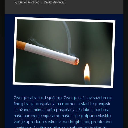
Impressum
Milenko Strižak
Kategorije:
by
Darko Androić
Darko Androić
Drugi autori
Drugi autori
Matea Andrić
Ljiljana Lekanić-Kljaić
Željko Krznarić
Mario Lovreković
Miroslav Šantek
Život je satkan od sjećanja. Život je naš sav sazdan od
finog tkanja dosjećanja na momente vlastite povijesti
iskrižane s nitima tuđih prisjećanja. Pa tako ispada da
naše pamćenje nije samo naše i nije potpuno vlastito
već je upredeno s iskustvima drugih ljudi; prepleteno
s njihovim životnim pričama, s njihovom predajom.