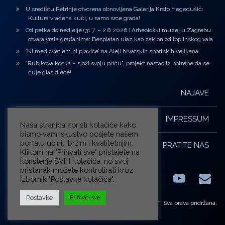
U središtu Petrinje otvorena obnovljena Galerija Krsto Hegedušić:
Kultura vraćena kući, u samo srce grada!
Od petka do nedjelje (31.7. – 2.8.2026.) Arheološki muzej u Zagrebu
otvara vrata građanima: Besplatan ulaz kao zaklon od toplinskog vala
‘Ni med cvetjem ni pravice’ na Aleji hrvatskih sportskih velikana
“Rubikova kocka – složi svoju priču”, projekt nastao iz potrebe da se
čuje glas djece!
NAJAVE
IMPRESSUM
Naša stranica koristi kolačiće kako
bismo vam iskustvo posjete našem
portalu učinili bržim i kvalitetnijim.
PRATITE NAS
Klikom na "Prihvati sve" pristajete na
korištenje SVIH kolačića, no svoj
pristanak možete kontrolirati kroz
izbornik "Postavke kolačića".
Facebook
LinkedIn
YouTub
E-m
X.com
Postavke
Prihvati sve
© ZG-KULT. Sva prava pridržana.