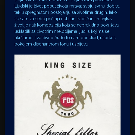
Ljudski je život poput života mrava: svoju svrhu dobiva
tek u spregnutom postojanju sa životima drugih. Iako
se sam za sebe pričinja nebitan, kaotičan i manjkav
život je naš kompozicija koja se neprekidno pokušava
uskladiti sa životnim melodijama ljudi s kojima se
ukrštamo. I za divno čudo to nam ponekad, usprkos
pokojem disonantnom tonu i uspijeva.