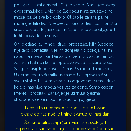
političari i lažni generali. Otišao je moj Stari lišen svega
ovozemaljskog u vjeri da Slobodu ništa zaustaviti ne
može; da će sve biti dobro. Otišao je zarana pa ne
mora gledati dvolične bestidnike što desnicom pritištu
srce svaki put to jače što im šajtofli više zadebljaju od
tuđih pokradenih snova.
On je otišao, ali mnogi drugi preostaše. Njih Sloboda
nije tako pomazila. Nije im donijela niti pokoja niti im
napunila novčanike. Danas poniženi iz vlastite nemoći
zazivaju tuđinca koji bi opet sve vratio na staro. Jedan
San je zauvijek potrošen. Danas živimo u demokraciji.
U demokraciji više nitko ne sanja. U njoj svako živi
svoju slobodu i sam je za nju odgovoran. Nema ideje
koja bi nas više mogla vezivati zajedno. Samo osobni
interes i probitak. Zanavijek je utihnula pjesma
slobode; više se nitko ne usudi o njoj pjevati.
Padaj silo i nepravdo, narod ti je sudit zvan,
bjež’te od nas noćne tmine, svanuo je i naš dan.
Što smo bili sužnji n’jemi vični trpit svaki jad,
naprednjaci sad smo smjeli, slobode smo žedni sad.