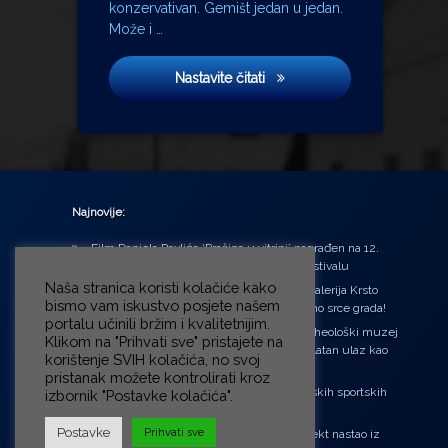
konzervativan. Gemišt jedan u jedan.
Može i …
Tri u jedan
Nastavite čitati
Najnovije:
Film Daniela Pavlića ‘Prašina u vitrini’ nagrađen na 12.
Green Montenegro International Film Festivalu
Naša stranica koristi kolačiće kako
U središtu Petrinje otvorena obnovljena Galerija Krsto
bismo vam iskustvo posjete našem
Hegedušić: Kultura vraćena kući, u samo srce grada!
portalu učinili bržim i kvalitetnijim.
Od petka do nedjelje (31.7. – 2.8.2026.) Arheološki muzej
Klikom na "Prihvati sve" pristajete na
u Zagrebu otvara vrata građanima: Besplatan ulaz kao
korištenje SVIH kolačića, no svoj
zaklon od toplinskog vala
pristanak možete kontrolirati kroz
‘Ni med cvetjem ni pravice’ na Aleji hrvatskih sportskih
izbornik "Postavke kolačića".
velikana
Postavke
Prihvati sve
“Rubikova kocka – složi svoju priču”, projekt nastao iz