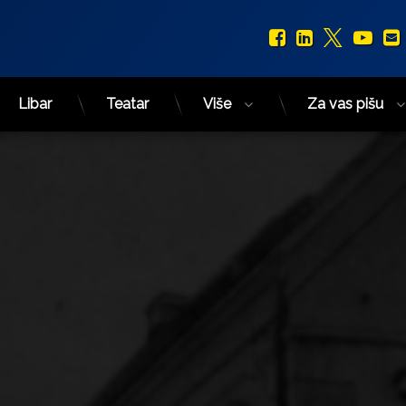
Facebook
LinkedIn
X.com
You
Libar
Teatar
Više
Za vas pišu