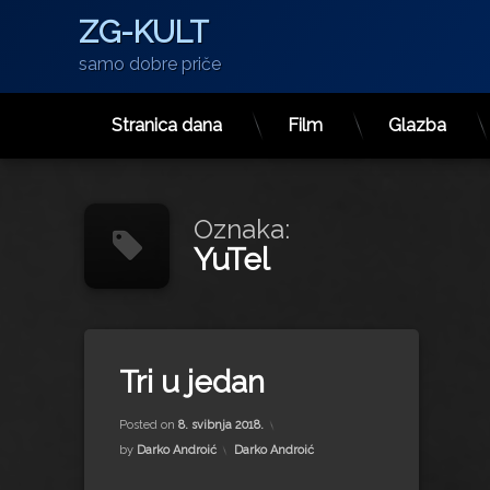
ZG-KULT
samo dobre priče
Stranica dana
Film
Glazba
Preskoči
na
sadržaj
Oznaka:
YuTel
Tagged
brend
Tri u jedan
Gavrilović
Updated on
14. listopada 2022.
Jamnica
Posted on
8. svibnja 2018.
Konzum
Kategorije:
by
Darko Androić
Darko Androić
kvaliteta