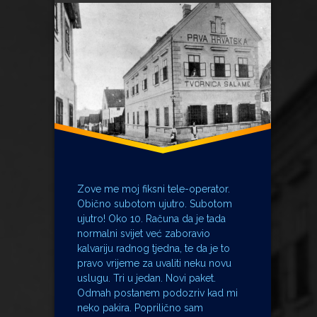
Ladarice
orvšitelj
Tele operater
tradicija
YuTel
Zove me moj fiksni tele-operator.
Obično subotom ujutro. Subotom
ujutro! Oko 10. Računa da je tada
normalni svijet već zaboravio
kalvariju radnog tjedna, te da je to
pravo vrijeme za uvaliti neku novu
uslugu. Tri u jedan. Novi paket.
Odmah postanem podozriv kad mi
neko pakira. Poprilično sam