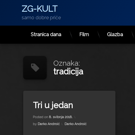
ZG-KULT
samo dobre priče
Stranica dana
Film
Glazba
Preskoči
na
sadržaj
Oznaka:
tradicija
Tagged
brend
Tri u jedan
Gavrilović
Updated on
14. listopada 2022.
Jamnica
Posted on
8. svibnja 2018.
Konzum
Kategorije:
by
Darko Androić
Darko Androić
kvaliteta