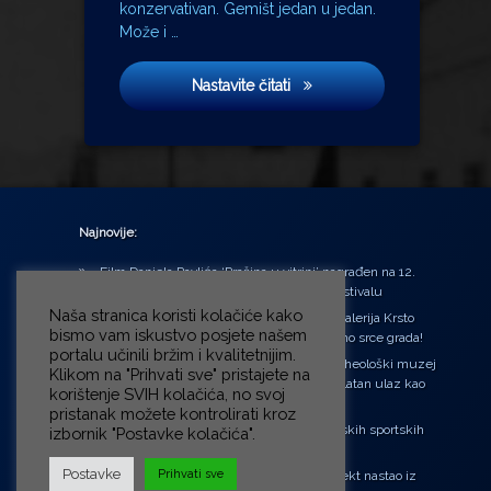
konzervativan. Gemišt jedan u jedan.
Može i …
Tri u jedan
Nastavite čitati
Najnovije:
Film Daniela Pavlića ‘Prašina u vitrini’ nagrađen na 12.
Green Montenegro International Film Festivalu
Naša stranica koristi kolačiće kako
U središtu Petrinje otvorena obnovljena Galerija Krsto
bismo vam iskustvo posjete našem
Hegedušić: Kultura vraćena kući, u samo srce grada!
portalu učinili bržim i kvalitetnijim.
Od petka do nedjelje (31.7. – 2.8.2026.) Arheološki muzej
Klikom na "Prihvati sve" pristajete na
u Zagrebu otvara vrata građanima: Besplatan ulaz kao
korištenje SVIH kolačića, no svoj
zaklon od toplinskog vala
pristanak možete kontrolirati kroz
‘Ni med cvetjem ni pravice’ na Aleji hrvatskih sportskih
izbornik "Postavke kolačića".
velikana
Postavke
Prihvati sve
“Rubikova kocka – složi svoju priču”, projekt nastao iz