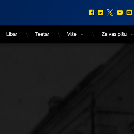
Facebook
LinkedIn
X.com
You
Libar
Teatar
Više
Za vas pišu