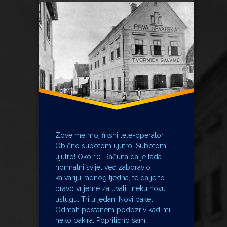
Ladarice
orvšitelj
Tele operater
tradicija
YuTel
Zove me moj fiksni tele-operator.
Obično subotom ujutro. Subotom
ujutro! Oko 10. Računa da je tada
normalni svijet već zaboravio
kalvariju radnog tjedna, te da je to
pravo vrijeme za uvaliti neku novu
uslugu. Tri u jedan. Novi paket.
Odmah postanem podozriv kad mi
neko pakira. Poprilično sam