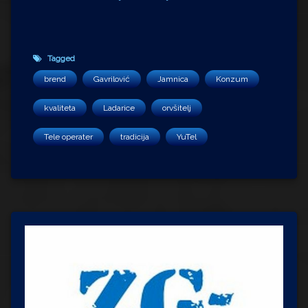
Tagged
brend
Gavrilović
Jamnica
Konzum
kvaliteta
Ladarice
orvšitelj
Tele operater
tradicija
YuTel