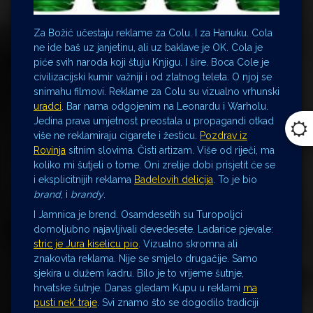
Za Božić učestaju reklame za Colu. I za Hanuku. Cola
ne ide baš uz janjetinu, ali uz baklave je OK. Cola je
piće svih naroda koji štuju Knjigu. I šire. Boca Cole je
civilizacijski kumir važniji i od zlatnog teleta. O njoj se
snimahu filmovi. Reklame za Colu su vizualno vrhunski
uradci
. Bar nama odgojenim na Leonardu i Warholu.
Jedina prava umjetnost preostala u propagandi otkad
više ne reklamiraju cigarete i žesticu.
Pozdrav iz
Rovinja
sitnim slovima. Čisti artizam. Više od riječi, ma
koliko mi šutjeli o tome. Oni zrelije dobi prisjetit će se
i eksplicitnijih reklama
Badelovih delicija
. To je bio
brand
, i
brandy
.
I Jamnica je brend. Osamdesetih su Turopoljci
domoljubno najavljivali devedesete. Ladarice pjevale:
stric je Jura kiselicu pio
. Vizualno skromna ali
znakovita reklama. Nije se smjelo drugačije. Samo
sjekira u dužem kadru. Bilo je to vrijeme šutnje,
hrvatske šutnje. Danas gledam Kupu u reklami
ma
pusti nek’ traje
. Svi znamo što se dogodilo tradiciji