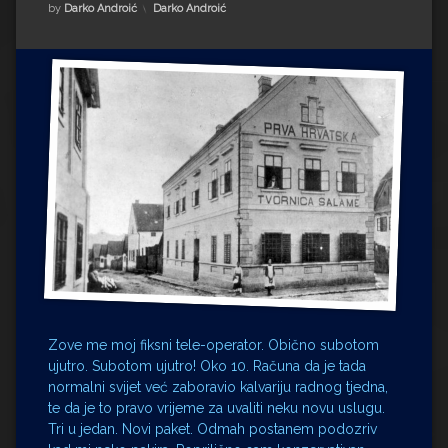
Impressum
Milenko Strižak
Kategorije:
by
Darko Androić
Darko Androić
Drugi autori
Drugi autori
Matea Andrić
Ljiljana Lekanić-Kljaić
Željko Krznarić
Mario Lovreković
Miroslav Šantek
Zove me moj fiksni tele-operator. Obično subotom
ujutro. Subotom ujutro! Oko 10. Računa da je tada
normalni svijet već zaboravio kalvariju radnog tjedna,
te da je to pravo vrijeme za uvaliti neku novu uslugu.
Tri u jedan. Novi paket. Odmah postanem podozriv