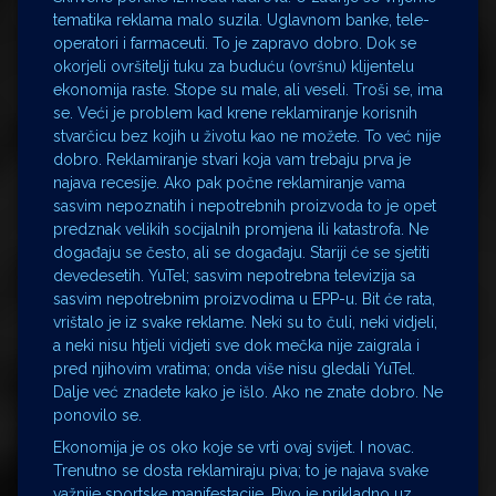
tematika reklama malo suzila. Uglavnom banke, tele-
operatori i farmaceuti. To je zapravo dobro. Dok se
okorjeli ovršitelji tuku za buduću (ovršnu) klijentelu
ekonomija raste. Stope su male, ali veseli. Troši se, ima
se. Veći je problem kad krene reklamiranje korisnih
stvarčicu bez kojih u životu kao ne možete. To već nije
dobro. Reklamiranje stvari koja vam trebaju prva je
najava recesije. Ako pak počne reklamiranje vama
sasvim nepoznatih i nepotrebnih proizvoda to je opet
predznak velikih socijalnih promjena ili katastrofa. Ne
događaju se često, ali se događaju. Stariji će se sjetiti
devedesetih. YuTel; sasvim nepotrebna televizija sa
sasvim nepotrebnim proizvodima u EPP-u. Bit će rata,
vrištalo je iz svake reklame. Neki su to čuli, neki vidjeli,
a neki nisu htjeli vidjeti sve dok mečka nije zaigrala i
pred njihovim vratima; onda više nisu gledali YuTel.
Dalje već znadete kako je išlo. Ako ne znate dobro. Ne
ponovilo se.
Ekonomija je os oko koje se vrti ovaj svijet. I novac.
Trenutno se dosta reklamiraju piva; to je najava svake
važnije sportske manifestacije. Pivo je prikladno uz