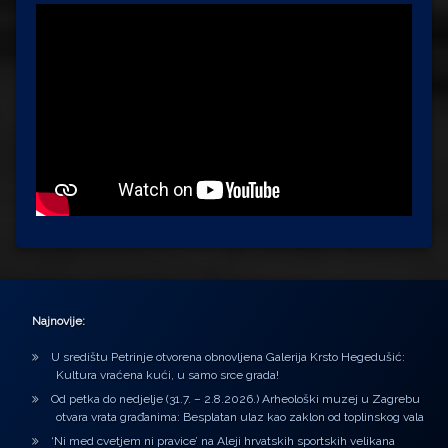
Najnovije:
U središtu Petrinje otvorena obnovljena Galerija Krsto Hegedušić:
Kultura vraćena kući, u samo srce grada!
Od petka do nedjelje (31.7. – 2.8.2026.) Arheološki muzej u Zagrebu
otvara vrata građanima: Besplatan ulaz kao zaklon od toplinskog vala
‘Ni med cvetjem ni pravice’ na Aleji hrvatskih sportskih velikana