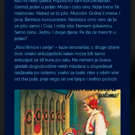
kad mi neko pakira. Poprilično sam konzervativan.
Gemišt jedan u jedan. Može i čisto vino. Ništa treće. Ni
malinovac. Nekad se to pilo. Musolini. Grdna li imena. I
pića. Bambus konzumiram. Nedobro crno vino da bi
se pilo samo i Cola. I ništa više. Nemam ljubavnicu.
Samo ženu. Jednu. I dvoje djece. Pa šta će meni tri u
jedan?
„Novi filmovi i serije“ – kaže ranoranilac s druge strane
žice, onako entuzijastički kakav može biti samo
entuzijast za 18 kuna po satu. Ma nemam ja živaca
gledati dogodovštine nekih mladaca u stopedeset
nastavaka po sistemu: svako sa svaki, niko s nikim više
od dva puta, prije nego se sve lijepo i sretno posloži.