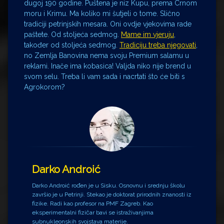
dugoj 190 godine. Puštena je niz Kupu, prema Crnom
moru i Krimu. Ma koliko mi šutjeli o tome. Slično
tradiciji petrinjskih mesara. Oni ovdje vjekovima rade
paštete. Od stoljeća sedmog.
Mame im vjeruju
,
također od stoljeća sedmog.
Tradiciju treba njegovati
,
no Zemlja Banovina nema svoju Premium salamu u
reklami. Inače ima kobasica! Valjda niko nije brend u
svom selu. Treba li vam sada i nacrtati što će biti s
Agrokorom?
Darko Androić
Darko Androić rođen je u Sisku. Osnovnu i srednju školu
završio je u Petrinji. Stekao je doktorat prirodnih znanosti iz
fizike. Radi kao profesor na PMF Zagreb. Kao
eksperimentalni fizičar bavi se istraživanjima
subnukleonskih svojstava materije.