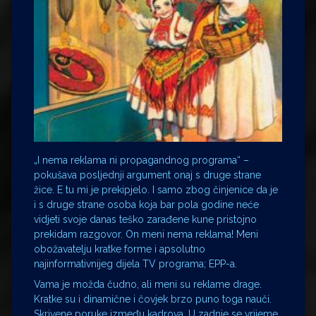
„I nema reklama ni propagandnog programa“ –
pokušava posljednji argument onaj s druge strane
žice. E tu mi je prekipjelo. I samo zbog činjenice da je
i s druge strane osoba koja bar pola godine neće
vidjeti svoje danas teško zarađene kune pristojno
prekidam razgovor. On meni nema reklama! Meni
obožavatelju kratke forme i apsolutno
najinformativnijeg dijela TV programa; EPP-a.
Vama je možda čudno, ali meni su reklame drage.
Kratke su i dinamične i čovjek brzo puno toga nauči.
Skrivene poruke između kadrova. U zadnje se vrijeme