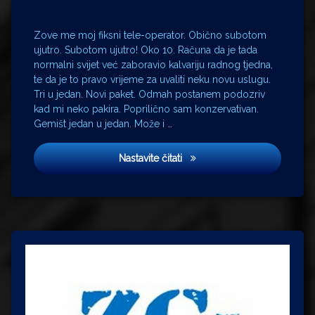
Zove me moj fiksni tele-operator. Obično subotom
ujutro. Subotom ujutro! Oko 10. Računa da je tada
normalni svijet već zaboravio kalvariju radnog tjedna,
te da je to pravo vrijeme za uvaliti neku novu uslugu.
Tri u jedan. Novi paket. Odmah postanem podozriv
kad mi neko pakira. Poprilično sam konzervativan.
Gemišt jedan u jedan. Može i …
Tri u jedan
Nastavite čitati