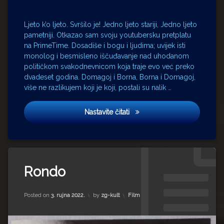
Lolita
Bellstar
Marianne
Ljeto k’o ljeto. Svršilo je! Jedno ljeto stariji, Jedno ljeto
Sommerdahl
pametniji. Otkazao sam svoju youtubersku pretplatu
na PrimeTime. Dosadiše i bogu i ljudima; uvijek isti
Milena
Dravić
monolog i besmisleno iščuđavanje nad uhodanom
političkom svakodnevnicom koja traje evo već preko
obavještajci
dvadeset godina. Domagoj i Borna, Borna i Domagoj,
Prime
više ne razlikujem koji je koji, postali su nalik …
Time
Radiša
Jedna žena, a dva druga!
Marković
Nastavite čitati
Relja
Bašić
Rondo
Tagged
Saul
Milena
Rondo
Berenson
Dravić
Stevo
Pulski
Žigon
Updated on
20. listopada 2022.
Kategorije:
Posted on
3. rujna 2022.
by
zg-kult
Film
festival
Zvonimir
Relja
Berković
Bašić