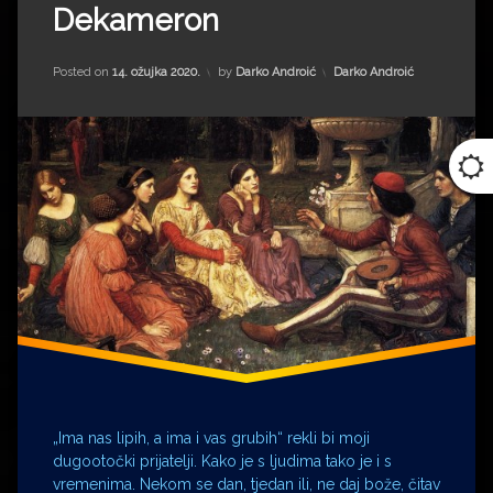
Alenka
Dekameron
Bartl
COVID-
Updated on
31. siječnja 2024.
Kategorije:
Posted on
14. ožujka 2020.
by
Darko Androić
Darko Androić
19
Dekameron
Govanni
Boccaccio
Italija
Ljubljana
Najdraža
Pula
Saša
Vuga
Slovenija
Stane
Sever
Stevo
„Ima nas lipih, a ima i vas grubih“ rekli bi moji
Žigon
dugootočki prijatelji. Kako je s ljudima tako je i s
Tomislav
vremenima. Nekom se dan, tjedan ili, ne daj bože, čitav
II.