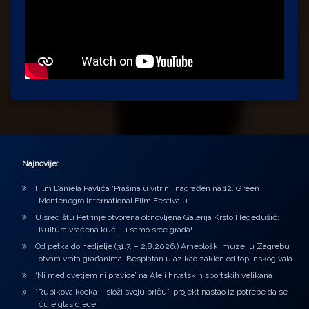
Najnovije:
Film Daniela Pavlića ‘Prašina u vitrini’ nagrađen na 12. Green
Montenegro International Film Festivalu
U središtu Petrinje otvorena obnovljena Galerija Krsto Hegedušić:
Kultura vraćena kući, u samo srce grada!
Od petka do nedjelje (31.7. – 2.8.2026.) Arheološki muzej u Zagrebu
otvara vrata građanima: Besplatan ulaz kao zaklon od toplinskog vala
‘Ni med cvetjem ni pravice’ na Aleji hrvatskih sportskih velikana
“Rubikova kocka – složi svoju priču”, projekt nastao iz potrebe da se
čuje glas djece!