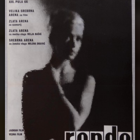
Rondo
Stevo
Žigon
Zlatna
Arena
Zvonimir
Berković