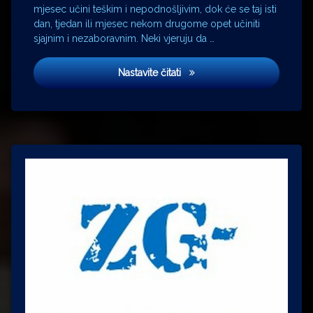
mjesec učini teškim i nepodnošljivim, dok će se taj isti
Vaclav
dan, tjedan ili mjesec nekom drugome opet učiniti
Hudeček
sjajnim i nezaboravnim. Neki vjeruju da …
Dekameron
Nastavite čitati