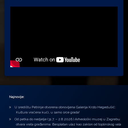
Najnovije:
U središtu Petrinje otvorena obnovljena Galerija Krsto Hegedušić:
Kultura vraćena kući, u samo srce grada!
Od petka do nedjelje (31.7. – 2.8.2026.) Arheološki muzej u Zagrebu
otvara vrata građanima: Besplatan ulaz kao zaklon od toplinskog vala