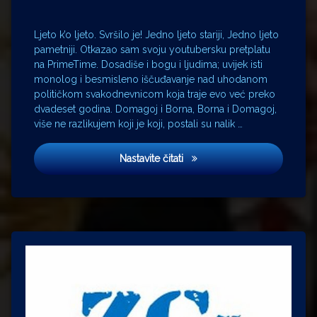
Lolita
Bellstar
Marianne
Ljeto k’o ljeto. Svršilo je! Jedno ljeto stariji, Jedno ljeto
Sommerdahl
pametniji. Otkazao sam svoju youtubersku pretplatu
na PrimeTime. Dosadiše i bogu i ljudima; uvijek isti
Milena
Dravić
monolog i besmisleno iščuđavanje nad uhodanom
političkom svakodnevnicom koja traje evo već preko
obavještajci
dvadeset godina. Domagoj i Borna, Borna i Domagoj,
Prime
više ne razlikujem koji je koji, postali su nalik …
Time
Radiša
Jedna žena, a dva druga!
Marković
Nastavite čitati
Relja
Bašić
Rondo
Saul
Berenson
Stevo
Žigon
Zvonimir
Berković