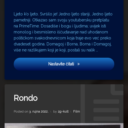
Lolita
Bellstar
Marianne
Ljeto k’o ljeto. Svršilo je! Jedno ljeto stariji, Jedno ljeto
Sommerdahl
pametniji. Otkazao sam svoju youtubersku pretplatu
na PrimeTime. Dosadiše i bogu i ljudima; uvijek isti
Milena
Dravić
monolog i besmisleno iščuđavanje nad uhodanom
političkom svakodnevnicom koja traje evo već preko
obavještajci
dvadeset godina. Domagoj i Borna, Borna i Domagoj,
Prime
više ne razlikujem koji je koji, postali su nalik …
Time
Radiša
Jedna žena, a dva druga!
Marković
Nastavite čitati
Relja
Bašić
Rondo
Tagged
Saul
Milena
Rondo
Berenson
Dravić
Stevo
Pulski
Žigon
Updated on
20. listopada 2022.
Kategorije:
Posted on
3. rujna 2022.
by
zg-kult
Film
festival
Zvonimir
Relja
Berković
Bašić