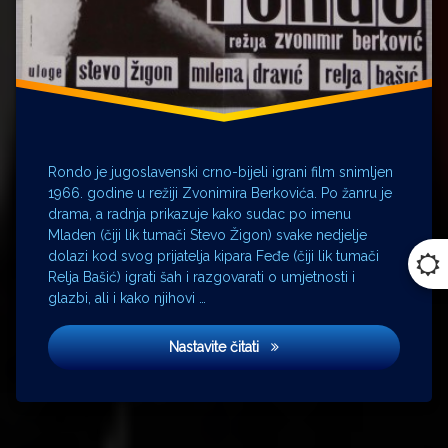
Rondo je jugoslavenski crno-bijeli igrani film snimljen
1966. godine u režiji Zvonimira Berkovića. Po žanru je
drama, a radnja prikazuje kako sudac po imenu
Mladen (čiji lik tumači Stevo Žigon) svake nedjelje
dolazi kod svog prijatelja kipara Feđe (čiji lik tumači
Relja Bašić) igrati šah i razgovarati o umjetnosti i
glazbi, ali i kako njihovi …
Rondo
Nastavite čitati