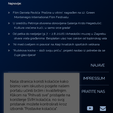
Najnovije:
Film Daniela Pavlića ‘Prašina u vitrini’ nagrađen na 12. Green
Montenegro International Film Festivalu
U središtu Petrinje otvorena obnovljena Galerija Krsto Hegedušić:
Kultura vraćena kući, u samo srce grada!
Od petka do nedjelje (31.7. – 2.8.2026.) Arheološki muzej u Zagrebu
otvara vrata građanima: Besplatan ulaz kao zaklon od toplinskog vala
‘Ni med cvetjem ni pravice’ na Aleji hrvatskih sportskih velikana
“Rubikova kocka – složi svoju priču”, projekt nastao iz potrebe da se
čuje glas djece!
NAJAVE
IMPRESSUM
Naša stranica koristi kolačiće kako
bismo vam iskustvo posjete našem
portalu učinili bržim i kvalitetnijim.
PRATITE NAS
Klikom na "Prihvati sve" pristajete na
korištenje SVIH kolačića, no svoj
pristanak možete kontrolirati kroz
izbornik "Postavke kolačića".
Facebook
LinkedIn
YouTub
E-m