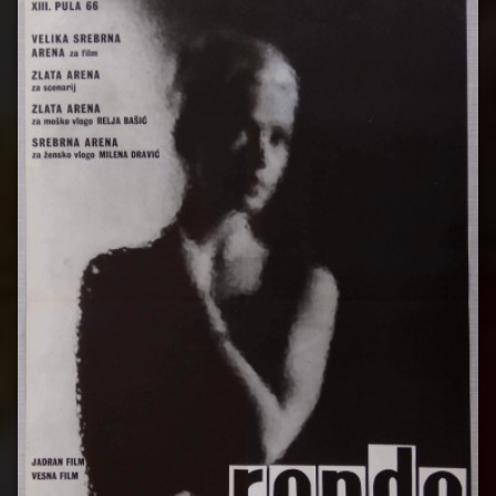
Rondo
Stevo
Žigon
Zlatna
Arena
Zvonimir
Berković