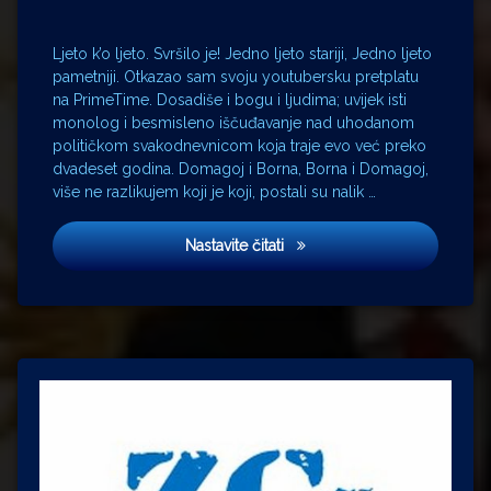
Lolita
Bellstar
Marianne
Ljeto k’o ljeto. Svršilo je! Jedno ljeto stariji, Jedno ljeto
Sommerdahl
pametniji. Otkazao sam svoju youtubersku pretplatu
na PrimeTime. Dosadiše i bogu i ljudima; uvijek isti
Milena
Dravić
monolog i besmisleno iščuđavanje nad uhodanom
političkom svakodnevnicom koja traje evo već preko
obavještajci
dvadeset godina. Domagoj i Borna, Borna i Domagoj,
Prime
više ne razlikujem koji je koji, postali su nalik …
Time
Radiša
Jedna žena, a dva druga!
Marković
Nastavite čitati
Relja
Bašić
Rondo
Saul
Berenson
Stevo
Žigon
Zvonimir
Berković