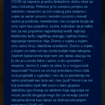
COVID-19 napravio je jednu fantastično dobru stvar za
našu civilizaciju. Prekinuo je tu sveopću jurnjavu za
nebitnim i nevažnim za čim svakog jutra žeđamo i
svake se večeri umorni i nesretni srušimo u krevet;
razbio je političke, marketinške i ine socijalne iluzije da
smo važni kao pojedinci, osobe, individue; da je netko
baš za nas pripremio najprikladniji kredit, najbolju
telefonsku tarifu, najjeftiniju energiju, najfiniju hranu i
najsvježije namirnice. Nije. Živimo u svijetu u kojem
smo samo broj i statistička učestalost. Živimo u svijetu
u kojem će neke od nas života koštati mala nakupina
živahnih bjelančevina koje nam već danas ukazuju na
to što je u životu bitno i važno, a što sporedno i
nevažno. Jesmo li, svako za sebe, to u mogućnosti
raspoznati? Hoće li se oni koji preostanu moći čista
srca pogledati u ogledalo i reći da su pandemiju ne
samo preživjeli kao bića već i kao ljudi? Hoće li se oni
koji preostanu opet dati uvući u staru glupavu
statističku igru trčanja za nebitnim koja najposlije ne
može završiti drugačije nego što će na kraju završit
nakupina atoma koju danas sa strahopoštovanjem