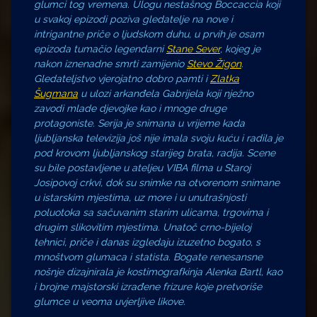
glumci tog vremena. Ulogu nestašnog Boccaccia koji
u svakoj epizodi poziva gledatelje na nove i
intrigantne priče o ljudskom duhu, u prvih je osam
epizoda tumačio legendarni
Stane Sever
, kojeg je
nakon iznenadne smrti zamijenio
Stevo Žigon
.
Gledateljstvo vjerojatno dobro pamti i
Zlatka
Šugmana
u ulozi arkanđela Gabrijela koji nježno
zavodi mlade djevojke kao i mnoge druge
protagoniste. Serija je snimana u vrijeme kada
ljubljanska televizija još nije imala svoju kuću i radila je
pod krovom ljubljanskog starijeg brata, radija. Scene
su bile postavljene u ateljeu VIBA filma u Staroj
Josipovoj crkvi, dok su snimke na otvorenom snimane
u istarskim mjestima, uz more i u unutrašnjosti
poluotoka sa sačuvanim starim ulicama, trgovima i
drugim slikovitim mjestima. Unatoč crno-bijeloj
tehnici, priče i danas izgledaju izuzetno bogato, s
mnoštvom glumaca i statista. Bogate renesansne
nošnje dizajnirala je kostimografkinja Alenka Bartl, kao
i brojne majstorski izrađene frizure koje pretvoriše
glumce u veoma uvjerljive likove.