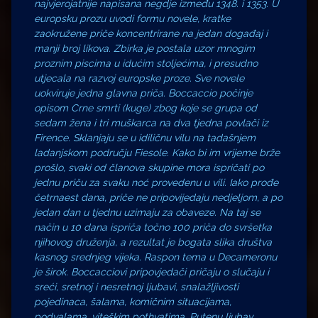
najvjerojatnije napisana negdje između 1348. i 1353. U
europsku prozu uvodi formu novele, kratke
zaokružene priče koncentrirane na jedan događaj i
manji broj likova. Zbirka je postala uzor mnogim
proznim piscima u idućim stoljećima, i presudno
utjecala na razvoj europske proze. Sve novele
uokviruje jedna glavna priča. Boccaccio počinje
opisom Crne smrti (kuge) zbog koje se grupa od
sedam žena i tri muškarca na dva tjedna povlači iz
Firence. Sklanjaju se u idiličnu vilu na tadašnjem
ladanjskom području Fiesole. Kako bi im vrijeme brže
prošlo, svaki od članova skupine mora ispričati po
jednu priču za svaku noć provedenu u vili. Iako prođe
četrnaest dana, priče ne pripovijedaju nedjeljom, a po
jedan dan u tjednu uzimaju za obaveze. Na taj se
način u 10 dana ispriča točno 100 priča do svršetka
njihovog druženja, a rezultat je bogata slika društva
kasnog srednjeg vijeka. Raspon tema u Decameronu
je širok. Boccacciovi pripovjedači pričaju o slučaju i
sreći, sretnoj i nesretnoj ljubavi, snalažljivosti
pojedinaca, šalama, komičnim situacijama,
podvalama, viteškim pothvatima. Putenu ljubav