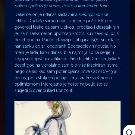
poima i prikazuje vedro, često u komičnom tonu.
Dekemeron je i danas sastavnica srednjoškolske
lektire. Doduše samo neke, izabrane priče. Iskreno
govoreći teško da sam u životu pročitao i desetak njih
jer sam Dekameron upoznao kroz sliku i zavolio još s
deset godina. Radio televizija Ljubljana 1971. snimila je
nanizanku od 14 odabranih Boccacciovih novela. No
meni je tada, kao i danas, bila najmilija špica serije u
kojoj se pojavljuju velike količine bijelih ženskih
joški.
S
deset godina vjerojatno sam bio više fasciniran istima
nego danas kad sam potencijalna žrtva COVIDA-19 ali i
danas, pola stoljeća poslije serija zrači svježinom i
optimizmom i vjerojatno je nešto najbolje što su
susjedi Slovenci ikad uprizorili.