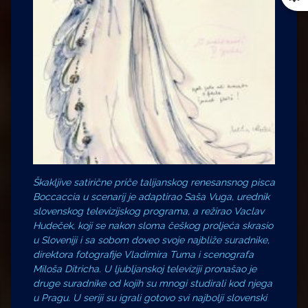
Škakljive satirične priče talijanskog renesansnog pisca
Boccaccia u scenarij je adaptirao Saša Vuga, urednik
slovenskog televizijskog programa, a režirao Vaclav
Hudeček, koji se nakon sloma češkog proljeća skrasio
u Sloveniji i sa sobom doveo svoje najbliže suradnike,
direktora fotografije Vladimira Tuma i scenografa
Miloša Ditricha. U ljubljanskoj televiziji pronašao je
druge suradnike od kojih su mnogi studirali kod njega
u Pragu. U seriji su igrali gotovo svi najbolji slovenski