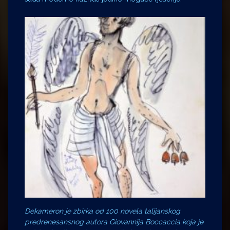
Dekameron je zbirka od 100 novela talijanskog
predrenesansnog autora Giovannija Boccaccia koja je