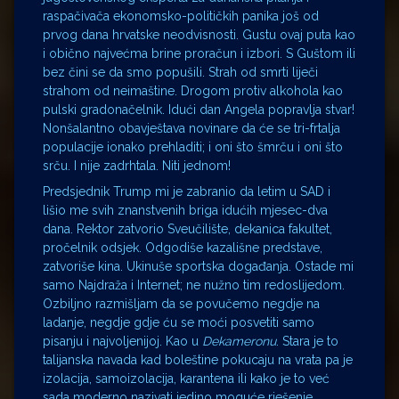
raspačivača ekonomsko-političkih panika još od
prvog dana hrvatske neodvisnosti. Gustu ovaj puta kao
i obično najvećma brine proračun i izbori. S Guštom ili
bez čini se da smo popušili. Strah od smrti liječi
strahom od neimaštine. Drogom protiv alkohola kao
pulski gradonačelnik. Idući dan Angela popravlja stvar!
Nonšalantno obavještava novinare da će se tri-frtalja
populacije ionako prehladiti; i oni što šmrču i oni što
srču. I nije zadrhtala. Niti jednom!
Predsjednik Trump mi je zabranio da letim u SAD i
lišio me svih znanstvenih briga idućih mjesec-dva
dana. Rektor zatvorio Sveučilište, dekanica fakultet,
pročelnik odsjek. Odgodiše kazališne predstave,
zatvoriše kina. Ukinuše sportska događanja. Ostade mi
samo Najdraža i Internet; ne nužno tim redoslijedom.
Ozbiljno razmišljam da se povučemo negdje na
ladanje, negdje gdje ću se moći posvetiti samo
pisanju i najvoljenijoj. Kao u
Dekameronu
. Stara je to
talijanska navada kad boleštine pokucaju na vrata pa je
izolacija, samoizolacija, karantena ili kako je to već
sada moderno nazivati jedino moguće rješenje.