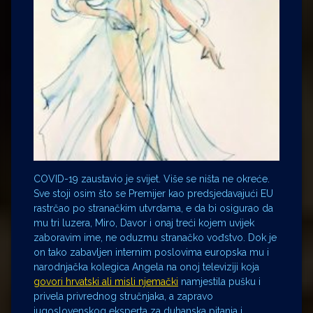
COVID-19 zaustavio je svijet. Više se ništa ne okreće.
Sve stoji osim što se Premijer kao predsjedavajući EU
rastrčao po stranačkim utvrdama, e da bi osigurao da
mu tri luzera, Miro, Davor i onaj treći kojem uvijek
zaboravim ime, ne oduzmu stranačko vođstvo. Dok je
on tako zabavljen internim poslovima europska mu i
narodnjačka kolegica Angela na onoj televiziji koja
govori hrvatski ali misli njemački
namjestila pušku i
privela privrednog stručnjaka, a zapravo
jugoslovenskog eksperta za duhanska pitanja i