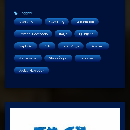
Tagged
Alenka Bartl
COVID-19
Dekameron
Govanni Boccaccio
Italija
Ljubljana
Najdraža
Pula
Saša Vuga
Slovenija
Stane Sever
Stevo Žigon
Tomislav II.
Vaclav Hudeček