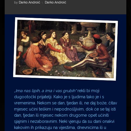
Impressum
Milenko Strižak
Kategorije:
by
Darko Androić
Darko Androić
Drugi autori
Drugi autori
Matea Andrić
Ljiljana Lekanić-Kljaić
Željko Krznarić
Mario Lovreković
Miroslav Šantek
„Ima nas lipih, a ima i vas grubih“
rekli bi moji
dugootočki prijatelji. Kako je s ljudima tako je i s
vremenima. Nekom se dan, tjedan ili, ne daj bože, čitav
mjesec učini teškim i nepodnošljivim, dok će se taj isti
dan, tjedan ili mjesec nekom drugome opet učiniti
sjajnim i nezaboravnim. Neki vjeruju da su dani onakvi
kakovim ih prikazuju na vijestima, dnevnicima ili u