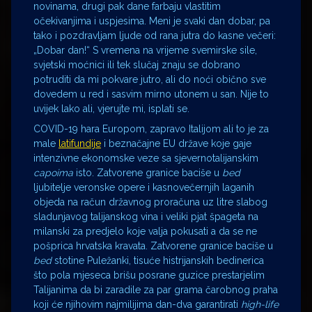
novinama, drugi pak dane farbaju vlastitim
očekivanjima i uspjesima. Meni je svaki dan dobar, pa
tako i pozdravljam ljude od rana jutra do kasne večeri:
„Dobar dan!“ S vremena na vrijeme svemirske sile,
svjetski moćnici ili tek slučaj znaju se dobrano
potruditi da mi pokvare jutro, ali do noći obično sve
dovedem u red i sasvim mirno utonem u san. Nije to
uvijek lako ali, vjerujte mi, isplati se.
COVID-19 hara Europom, zapravo Italijom ali to je za
male
latifundije
i beznačajne EU države koje gaje
intenzivne ekonomske veze sa sjevernotalijanskim
capoima
isto. Zatvorene granice baciše u
bed
ljubitelje veronske opere i kasnovečernjih laganih
objeda na račun državnog proračuna uz litre slabog
sladunjavog talijanskog vina i veliki pjat špageta na
milanski za predjelo koje valja pokusati a da se ne
pošprica hrvatska kravata. Zatvorene granice baciše u
bed
stotine Puležanki, tisuće histrijanskih bedinerica
što pola mjeseca brišu posrane guzice prestarjelim
Talijanima da bi zaradile za par grama čarobnog praha
koji će njihovim najmilijima dan-dva garantirati
high-life