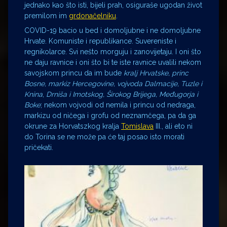
jednako kao što isti, bijeli prah, osiguraše ugodan život
premilom im
grdonačelniku
.
COVID-19 bacio u bed i domoljubne i ne domoljubne
Hrvate. Komuniste i republikance. Suvereniste i
regnikolarce. Svi nešto morguju i zanovijetaju. I oni što
ne daju ravnice i oni što bi te iste ravnice uvalili nekom
savojskom princu da im bude
kralj Hrvatske, princ
Bosne, markiz Hercegovine, vojvoda Dalmacije, Tuzle i
Knina
,
Drniša i Imotskog
, Širokog Brijega, Međugorja i
Boke
; nekom vojvodi od nemila i princu od nedraga,
markizu od ničega i grofu od neznamčega, pa da ga
okrune za Horvatszkog kralja
Tomislava
III., ali eto ni
do Torina se ne može pa će taj posao isto morati
pričekati.