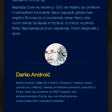
nazivamo COVID-19?
Najdraža zove na večericu. Griz na mlijeku sa cimetom
i čokoladnim mrvicama. Neću napraviti grešku kao
majstor Boccaccio iz slovenske serije. Neću više
ovom tekstu dodavati ni točkice, ni črkice, ni pikice.
Ništa. Najvoljenija je prva i najvažnija. Volim blagovati s
njom.
Darko Androić
Darko Androić rođen je u Sisku. Osnovnu i srednju školu
završio je u Petrinji. Stekao je doktorat prirodnih znanosti iz
fizike. Radi kao profesor na PMF Zagreb. Kao
eksperimentalni fizičar bavi se istraživanjima
subnukleonskih svojstava materije.