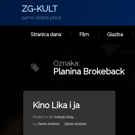
ZG-KULT
samo dobre priče
Stranica dana
Film
Glazba
Preskoči
na
sadržaj
Oznaka:
Planina Brokeback
Tagged
Carstvo čula
Kino Lika i ja
Clode Lelouch
Updated on
31. siječnja 2024.
Doktor Živago
Posted on
17. svibnja 2019.
Ennis Del Mar
Kategorije:
by
Darko Androić
Darko Androić
Filip Nola