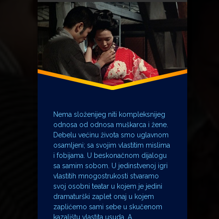
Indexi
Ivana Radačić
Jack Twist
Jedan čovjek i jedna žena
Klepetan
Lada Čale Feldman
Lara Antipovna
Malena
Nagis Oshima
Nema složenijeg niti kompleksnijeg
Planina Brokeback
odnosa od odnosa muškarca i žene.
pornografija
Debelu većinu života smo uglavnom
osamljeni; sa svojim vlastitim mislima
Srđan Sandić
i fobijama. U beskonačnom dijalogu
Umberto Eco
sa samim sobom. U jedinstvenoj igri
xxx
vlastitih mnogostrukosti stvaramo
svoj osobni teatar u kojem je jedini
dramaturški zaplet onaj u kojem
zaplićemo sami sebe u skučenom
kazalištu vlastita usuda. A …