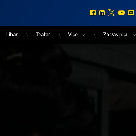
Facebook
LinkedIn
X.com
You
Libar
Teatar
Više
Za vas pišu