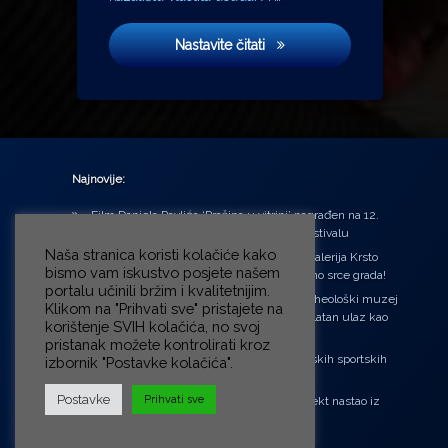
Kino Lika i ja
Nastavite čitati
Najnovije:
Film Daniela Pavlića ‘Prašina u vitrini’ nagrađen na 12.
Green Montenegro International Film Festivalu
Naša stranica koristi kolačiće kako
U središtu Petrinje otvorena obnovljena Galerija Krsto
bismo vam iskustvo posjete našem
Hegedušić: Kultura vraćena kući, u samo srce grada!
portalu učinili bržim i kvalitetnijim.
Od petka do nedjelje (31.7. – 2.8.2026.) Arheološki muzej
Klikom na "Prihvati sve" pristajete na
u Zagrebu otvara vrata građanima: Besplatan ulaz kao
korištenje SVIH kolačića, no svoj
zaklon od toplinskog vala
pristanak možete kontrolirati kroz
‘Ni med cvetjem ni pravice’ na Aleji hrvatskih sportskih
izbornik "Postavke kolačića".
velikana
Postavke
Prihvati sve
“Rubikova kocka – složi svoju priču”, projekt nastao iz
potrebe da se čuje glas djece!