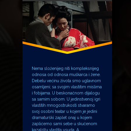
Indexi
Ivana Radačić
Jack Twist
Jedan čovjek i jedna žena
Klepetan
Lada Čale Feldman
Lara Antipovna
Malena
Nagis Oshima
Nema složenijeg niti kompleksnijeg
Planina Brokeback
odnosa od odnosa muškarca i žene.
pornografija
Debelu većinu života smo uglavnom
osamljeni; sa svojim vlastitim mislima
Srđan Sandić
i fobijama. U beskonačnom dijalogu
Umberto Eco
sa samim sobom. U jedinstvenoj igri
xxx
vlastitih mnogostrukosti stvaramo
svoj osobni teatar u kojem je jedini
dramaturški zaplet onaj u kojem
zaplićemo sami sebe u skučenom
kazalištu vlastita usuda. A …