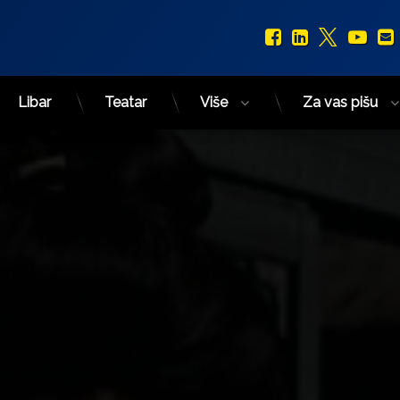
Facebook
LinkedIn
X.com
You
Libar
Teatar
Više
Za vas pišu