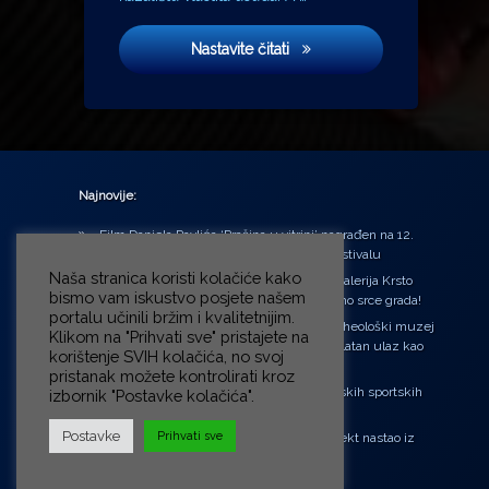
Kino Lika i ja
Nastavite čitati
Najnovije:
Film Daniela Pavlića ‘Prašina u vitrini’ nagrađen na 12.
Green Montenegro International Film Festivalu
Naša stranica koristi kolačiće kako
U središtu Petrinje otvorena obnovljena Galerija Krsto
bismo vam iskustvo posjete našem
Hegedušić: Kultura vraćena kući, u samo srce grada!
portalu učinili bržim i kvalitetnijim.
Od petka do nedjelje (31.7. – 2.8.2026.) Arheološki muzej
Klikom na "Prihvati sve" pristajete na
u Zagrebu otvara vrata građanima: Besplatan ulaz kao
korištenje SVIH kolačića, no svoj
zaklon od toplinskog vala
pristanak možete kontrolirati kroz
‘Ni med cvetjem ni pravice’ na Aleji hrvatskih sportskih
izbornik "Postavke kolačića".
velikana
Postavke
Prihvati sve
“Rubikova kocka – složi svoju priču”, projekt nastao iz
potrebe da se čuje glas djece!