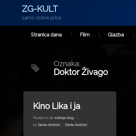
ZG-KULT
samo dobre priče
Stranica dana
Film
Glazba
Preskoči
na
sadržaj
Oznaka:
Doktor Živago
Tagged
Carstvo čula
Kino Lika i ja
Clode Lelouch
Updated on
31. siječnja 2024.
Doktor Živago
Posted on
17. svibnja 2019.
Ennis Del Mar
Kategorije:
by
Darko Androić
Darko Androić
Filip Nola