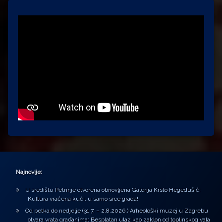
Najnovije:
U središtu Petrinje otvorena obnovljena Galerija Krsto Hegedušić:
Kultura vraćena kući, u samo srce grada!
Od petka do nedjelje (31.7. – 2.8.2026.) Arheološki muzej u Zagrebu
otvara vrata građanima: Besplatan ulaz kao zaklon od toplinskog vala