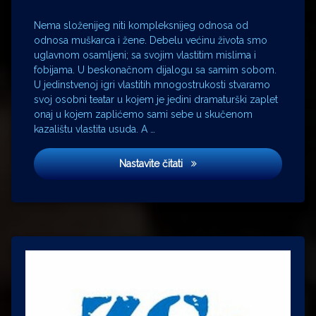
čovjek
i jedna
Nema složenijeg niti kompleksnijeg odnosa od
žena
odnosa muškarca i žene. Debelu većinu života smo
uglavnom osamljeni; sa svojim vlastitim mislima i
Klepetan
fobijama. U beskonačnom dijalogu sa samim sobom.
Lada
U jedinstvenoj igri vlastitih mnogostrukosti stvaramo
Čale
svoj osobni teatar u kojem je jedini dramaturški zaplet
Feldman
onaj u kojem zaplićemo sami sebe u skučenom
Lara
kazalištu vlastita usuda. A …
Antipovna
Malena
Kino Lika i ja
Nastavite čitati
Nagis
Oshima
Planina
Brokeback
pornografija
Srđan
Sandić
Umberto
Eco
xxx