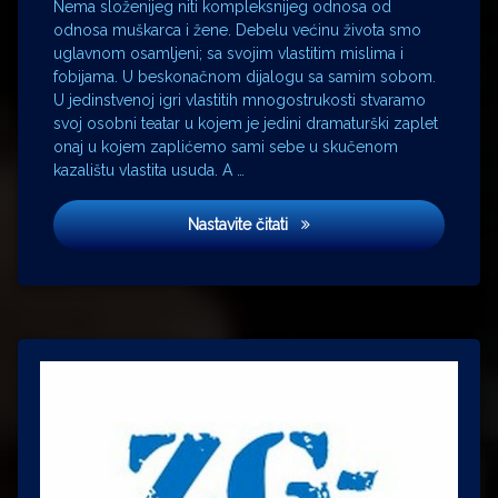
i jedna
Nema složenijeg niti kompleksnijeg odnosa od
žena
odnosa muškarca i žene. Debelu većinu života smo
uglavnom osamljeni; sa svojim vlastitim mislima i
Klepetan
fobijama. U beskonačnom dijalogu sa samim sobom.
Lada
U jedinstvenoj igri vlastitih mnogostrukosti stvaramo
Čale
svoj osobni teatar u kojem je jedini dramaturški zaplet
Feldman
onaj u kojem zaplićemo sami sebe u skučenom
Lara
kazalištu vlastita usuda. A …
Antipovna
Malena
Kino Lika i ja
Nastavite čitati
Nagis
Oshima
Planina
Brokeback
pornografija
Srđan
Sandić
Umberto
Eco
xxx