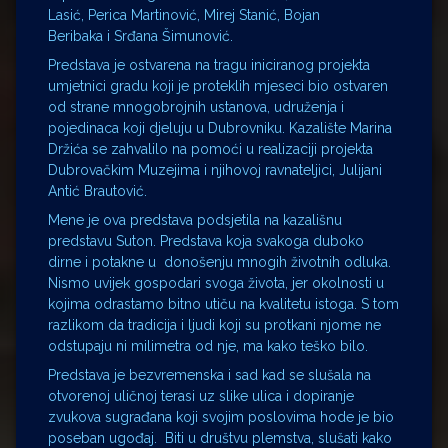
Lasić, Perica Martinović, Mirej Stanić, Bojan
Beribaka i Srđana Šimunović.
Predstava je ostvarena na tragu iniciranog projekta
umjetnici gradu koji je proteklih mjeseci bio ostvaren
od strane mnogobrojnih ustanova, udruženja i
pojedinaca koji djeluju u Dubrovniku. Kazalište Marina
Držića se zahvalilo na pomoći u realizaciji projekta
Dubrovačkim Muzejima i njihovoj ravnateljici, Julijani
Antić Brautović.
Mene je ova predstava podsjetila na kazališnu
predstavu Suton. Predstava koja svakoga duboko
dirne i potakne u donošenju mnogih životnih odluka.
Nismo uvijek gospodari svoga života, jer okolnosti u
kojima odrastamo bitno utiču na kvalitetu istoga. S tom
razlikom da tradicija i ljudi koji su protkani njome ne
odstupaju ni milimetra od nje, ma kako teško bilo.
Predstava je bezvremenska i sad kad se slušala na
otvorenoj uličnoj terasi uz slike ulica i dopiranje
zvukova sugrađana koji svojim poslovima hode je bio
poseban ugođaj. Biti u društvu plemstva, slušati kako