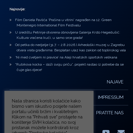
Najnovije:
Film Daniela Pavlića ‘Prašina u vitrini’ nagrađen na 12. Green
Montenegro International Film Festivalu
U središtu Petrinje otvorena obnovljena Galerija Krsto Hegedušić:
Kultura vraćena kući, u samo srce grada!
Od petka do nedjelje (31.7. – 2.8.2026.) Arheološki muzej u Zagrebu
otvara vrata građanima: Besplatan ulaz kao zaklon od toplinskog vala
‘Ni med cvetjem ni pravice’ na Aleji hrvatskih sportskih velikana
“Rubikova kocka – složi svoju priču”, projekt nastao iz potrebe da se
čuje glas djece!
NAJAVE
IMPRESSUM
Naša stranica koristi kolačiće kako
bismo vam iskustvo posjete našem
portalu učinili bržim i kvalitetnijim.
PRATITE NAS
Klikom na "Prihvati sve" pristajete na
korištenje SVIH kolačića, no svoj
pristanak možete kontrolirati kroz
izbornik "Postavke kolačića".