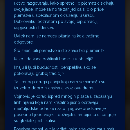
učtivo razgovaraju, kako spretno i diplomatski skrivaju
svoje jade, može samo te zanijeti da si dio priče
plemstva u specifičnom okruženju u Gradu
Dubrovniku, poznatom po svojoj diplomaciji,
uspješnosti i liderstvu.
Uvijek nam se nameću pitanja na koja tražimo
odgovore.
Što znači biti plemstvo a što znači biti plemenit?
Kako i do kada poštivati tradiciju u obitelji?
Imaju li ljudi budućnost i perspektivu ako se
pokoravaju gruboj tradiciji?
Ta i mnoga druga pitanja koja nam se nameću su
izuzetno dobro nijansirana kroz ovu dramu.
Vojnović je korak ispred mnogih pisaca u zapažanju
finih nijansi koje nam kristalno jasno ocrtavaju
međuljudske odnose i zato njegove predstave je
posebno lijepo vidjeti i doživjeti u ambijentu ulice gdje
su gledatelji bili kulise.
Posebna radost je bila vidjeti najmlađe kako zauzimaju