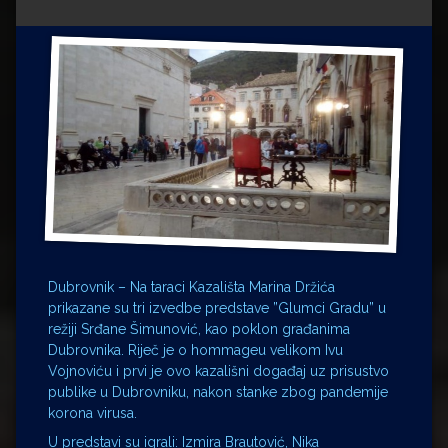
Impressum
Milenko Strižak
Drugi autori
Drugi autori
Matea Andrić
Ljiljana Lekanić-Kljaić
Željko Krznarić
Mario Lovreković
Dubrovnik – Na taraci Kazališta Marina Držića
Miroslav Šantek
prikazane su tri izvedbe predstave ”Glumci Gradu” u
režiji Srđane Šimunović, kao poklon građanima
Dubrovnika. Riječ je o hommageu velikom Ivu
Vojnoviću i prvi je ovo kazališni događaj uz prisustvo
publike u Dubrovniku, nakon stanke zbog pandemije
korona virusa.
U predstavi su igrali: Izmira Brautović, Nika