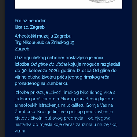
Prolaz neboder
Ilica 1c, Zagreb
Arheološki muzej u Zagrebu
Trg Nikole Šubića Zrinskog 19
Zagreb
U izlogu iličkog neboder postavljena je nova
izložba
Od gline do vitrine
koju je moguće razgledati
do 30. kolovoza 2026. godine. Izložba Od gline do
vitrine otkriva životnu priču jednog rimskog vrča
pronađenog na Žumberku.
Izložba prikazuje „život“ rimskog bikoničnog vrča s
jednom profiliranom ručkom, pronađenog tijekom
arheoloških istraživanja na lokalitetu Gornja Vas na
Žumberku. Kroz jedinstven pristup predstavljen je
cjeloviti životni put ovog predmeta – od njegova
nastanka do mjesta koje danas zauzima u muzejskoj
vitrini.