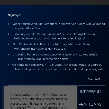
Najnovije:
Večer nagrađivanih kratkometražnih filmova na drugom Star Gardensu
ovog četvrtka u Sisku
U drvenoj korablji „Galerije uz rijeku“ u Brestu Pokupskom kraj
Petrinje otvorena izložba “Čuvari ljepote našeg kraja 2”
Film Daniela Pavlića ‘Prašina u vitrini’ nagrađen na 12. Green
Montenegro International Film Festivalu
U središtu Petrinje otvorena obnovljena Galerija Krsto Hegedušić:
Kultura vraćena kući, u samo srce grada!
Od petka do nedjelje (31.7. – 2.8.2026.) Arheološki muzej u Zagrebu
otvara vrata građanima: Besplatan ulaz kao zaklon od toplinskog vala
NAJAVE
IMPRESSUM
Naša stranica koristi kolačiće kako
bismo vam iskustvo posjete našem
portalu učinili bržim i kvalitetnijim.
PRATITE NAS
Klikom na "Prihvati sve" pristajete na