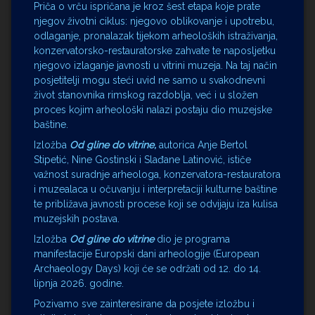
Priča o vrču ispričana je kroz šest etapa koje prate
njegov životni ciklus: njegovo oblikovanje i upotrebu,
odlaganje, pronalazak tijekom arheoloških istraživanja,
konzervatorsko-restauratorske zahvate te naposljetku
njegovo izlaganje javnosti u vitrini muzeja. Na taj način
posjetitelji mogu steći uvid ne samo u svakodnevni
život stanovnika rimskog razdoblja, već i u složen
proces kojim arheološki nalazi postaju dio muzejske
baštine.
Izložba
Od gline do vitrine,
autorica Anje Bertol
Stipetić, Nine Gostinski i Slađane Latinović, ističe
važnost suradnje arheologa, konzervatora-restauratora
i muzealaca u očuvanju i interpretaciji kulturne baštine
te približava javnosti procese koji se odvijaju iza kulisa
muzejskih postava.
Izložba
Od gline do vitrine
dio je programa
manifestacije Europski dani arheologije (European
Archaeology Days) koji će se održati od 12. do 14.
lipnja 2026. godine.
Pozivamo sve zainteresirane da posjete izložbu i