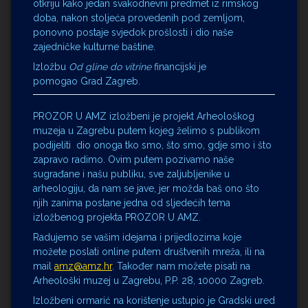
otkriju kako jedan svakodnevni predmet iz rimskog
doba, nakon stoljeća provedenih pod zemljom,
ponovno postaje svjedok prošlosti i dio naše
zajedničke kulturne baštine.
Izložbu
Od gline do vitrine
financijski je
pomogao Grad Zagreb.
PROZOR U AMZ izložbeni je projekt Arheološkog
muzeja u Zagrebu putem kojeg želimo s publikom
podijeliti dio onoga tko smo, što smo, gdje smo i što
zapravo radimo. Ovim putem pozivamo naše
sugrađane i našu publiku, sve zaljubljenike u
arheologiju, da nam se jave, jer možda baš ono što
njih zanima postane jedna od sljedećih tema
izložbenog projekta PROZOR U AMZ.
Radujemo se vašim idejama i prijedlozima koje
možete poslati online putem društvenih mreža, ili na
mail
amz@amz.hr
. Također nam možete pisati na
Arheološki muzej u Zagrebu, P.P. 28, 10000 Zagreb.
Izložbeni ormarić na korištenje ustupio je Gradski ured