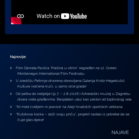
Najnovije:
Film Daniela Pavlića ‘Prašina u vitrini’ nagrađen na 12. Green
Montenegro International Film Festivalu
U središtu Petrinje otvorena obnovljena Galerija Krsto Hegedušić:
Kultura vraćena kući, u samo srce grada!
Od petka do nedjelje (31.7. – 2.8.2026.) Arheološki muzej u Zagrebu
otvara vrata građanima: Besplatan ulaz kao zaklon od toplinskog vala
‘Ni med cvetjem ni pravice’ na Aleji hrvatskih sportskih velikana
“Rubikova kocka – složi svoju priču”, projekt nastao iz potrebe da se
čuje glas djece!
NAJAVE