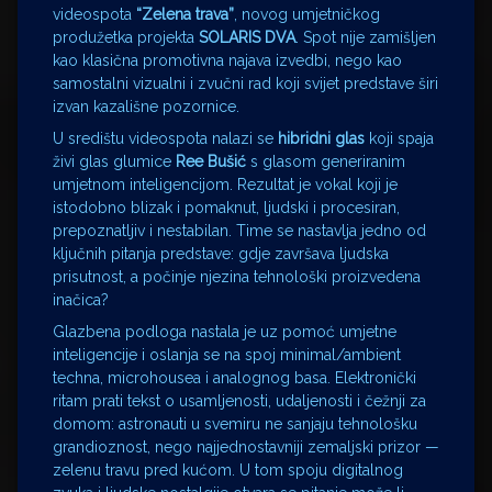
videospota
“Zelena trava”
, novog umjetničkog
produžetka projekta
SOLARIS DVA
. Spot nije zamišljen
kao klasična promotivna najava izvedbi, nego kao
samostalni vizualni i zvučni rad koji svijet predstave širi
izvan kazališne pozornice.
U središtu videospota nalazi se
hibridni glas
koji spaja
živi glas glumice
Ree Bušić
s glasom generiranim
umjetnom inteligencijom. Rezultat je vokal koji je
istodobno blizak i pomaknut, ljudski i procesiran,
prepoznatljiv i nestabilan. Time se nastavlja jedno od
ključnih pitanja predstave: gdje završava ljudska
prisutnost, a počinje njezina tehnološki proizvedena
inačica?
Glazbena podloga nastala je uz pomoć umjetne
inteligencije i oslanja se na spoj minimal/ambient
techna, microhousea i analognog basa. Elektronički
ritam prati tekst o usamljenosti, udaljenosti i čežnji za
domom: astronauti u svemiru ne sanjaju tehnološku
grandioznost, nego najjednostavniji zemaljski prizor —
zelenu travu pred kućom. U tom spoju digitalnog