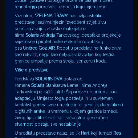
zvuka i ljudske nostalgije otvara se pitanje može li
tehnologija proizvesti emociju kojoj vjerujemo.
Vizualno,
“ZELENA TRAVA”
nastavlja estetiku
predstave i sažima njezin izvedbeni svijet: živu
scensku akciju, arhivske materijale iz
filma
Solaris
Andreja Tarkovskog, deepfake projekcije,
svjetlosne i pirotehničke efekte te robotskog
psa
Unitree Go2 AIR
. Robot u predstavi ne funkcionira
kao rekvizit, nego kao neljudski izvođač koji testira
granice empatije prema stroju, senzoru i kodu.
Više o predstavi:
Predstava
SOLARIS DVA
polazi od
romana
Solaris
Stanisława Lema i filma Andreja
Tarkovskog iz 1972., ali ih Šeparović ne prenosi kao
adaptaciju. Umjesto toga, postavlja ih u suvremeni
kontekst generativne umjetne inteligencije, deepfakea i
digitalnih arhiva, u vremenu u kojem granice između
živog tijela, filmske slike i računalno generirane
stvarnosti postaju sve nestabilnije.
U središtu predstave nalazi se lik
Hari
, koji tumači
Rea