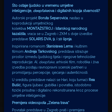
Što ostaje ljudsko u vremenu umjetne
inteligencije,
deepfake
ova i digitalnih kopija stvarnosti?
Autorski projekt
Boruta Šeparovića
, nastao u
koprodukciji umjetničkog
kolektiva
MONTAŽSTROJ
i
Istarskog narodnog
kazališta
, vraća se u Zagreb i ZKM s dvije izvedbe
predstave
SOLARIS DVA, 9. i 10 lipnja
.
Inspirirana romanom
Stanisława Lema
i kultnim
filmom
Andreja Tarkovskog
, predstava istražuje
prostor između ljudskog tijela i njegove tehnološke
reprodukcije. AI,
deepfake
, arhivski film, robotika i živa
izvedba postaju ravnopravni scenski partneri u
promišljanju percepcije, sjećanja i autentičnosti.
U središtu predstave nalazi se Hari, koju tumači
Rea
Bušić,
figura ljubavi, gubitka i povratka, istodobno
fizički prisutna i digitalno rekonstruirana kroz procese
umjetne inteligencije.
Premijera videospota „Zelena trava“
Povratak predstave u Zagreb prati i premijera