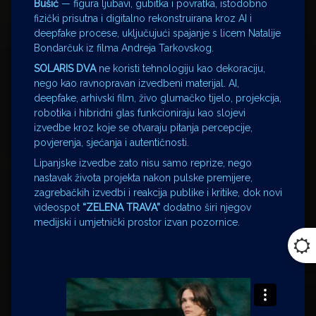
Bušić
— figura ljubavi, gubitka i povratka, istodobno
fizički prisutna i digitalno rekonstruirana kroz AI i
deepfake procese, uključujući spajanje s licem Natalije
Bondarčuk iz filma Andreja Tarkovskog.
SOLARIS DVA
ne koristi tehnologiju kao dekoraciju,
nego kao ravnopravan izvedbeni materijal. AI,
deepfake, arhivski film, živo glumačko tijelo, projekcija,
robotika i hibridni glas funkcioniraju kao slojevi
izvedbe kroz koje se otvaraju pitanja percepcije,
povjerenja, sjećanja i autentičnosti.
Lipanjske izvedbe zato nisu samo reprize, nego
nastavak života projekta nakon pulske premijere,
zagrebačkih izvedbi i reakcija publike i kritike, dok novi
videospot
“ZELENA TRAVA”
dodatno širi njegov
medijski i umjetnički prostor izvan pozornice.