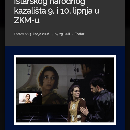
Istarskog narodnog
Impressum
Milenko Strižak
kazališta 9. i 10. lipnja u
Drugi autori
Drugi autori
ZKM-u
Matea Andrić
Kategorije:
Posted on
3. lipnja 2026.
by
zg-kult
Teatar
Ljiljana Lekanić-Kljaić
Željko Krznarić
Mario Lovreković
Miroslav Šantek