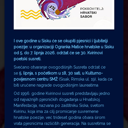
I ove godine u Sisku će se okupiti pjesnici i ljubitelji
poezije: u organizaciji Ogranka Matice hrvatske u Sisku
od 5. do 7. lipnja 2026. održat će se 30. Kvirinovi
poetski susreti.
Svečano otvaranje ovogodišnjih Susreta održat će
se
5. lipnja, s početkom u 18, 30 sati, u Kulturno-
povijesnom centru SMŽ
(Sisak, Rimska ul. 19), kada će
biti uručene nagrade ovogodišnjim laureatima
Od 1996. godine Kvirinovi susreti predstavljaju jedno
od najvažnijih pjesničkih događanja u Hrvatskoj.
Manifestacija, nazvana po zaštitniku Siska, svetom
Kvirinu, koja ima za cilj promicanje suvremene
hrvatske poezije, već trideset godina otvara širom
vrata pjesnicima različitih generacija. Na susretima se