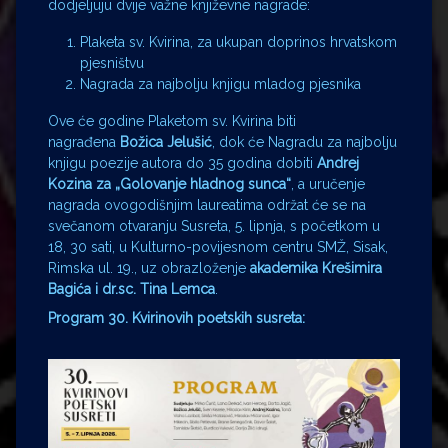
dodjeljuju dvije važne književne nagrade:
Plaketa sv. Kvirina, za ukupan doprinos hrvatskom
pjesništvu
Nagrada za najbolju knjigu mladog pjesnika
Ove će godine Plaketom sv. Kvirina biti
nagrađena
Božica Jelušić
, dok će Nagradu za najbolju
knjigu poezije autora do 35 godina dobiti
Andrej
Kozina za „Golovanje hladnog sunca“
, a uručenje
nagrada ovogodišnjim laureatima održat će se na
svečanom otvaranju Susreta, 5. lipnja, s početkom u
18, 30 sati, u Kulturno-povijesnom centru SMŽ, Sisak,
Rimska ul. 19., uz obrazloženje
akademika Krešimira
Bagića i dr.sc. Tina Lemca
.
Program 30. Kvirinovih poetskih susreta: