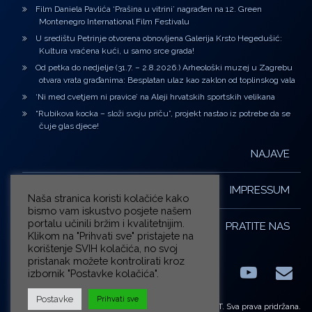
Film Daniela Pavlića ‘Prašina u vitrini’ nagrađen na 12. Green
Montenegro International Film Festivalu
U središtu Petrinje otvorena obnovljena Galerija Krsto Hegedušić:
Kultura vraćena kući, u samo srce grada!
Od petka do nedjelje (31.7. – 2.8.2026.) Arheološki muzej u Zagrebu
otvara vrata građanima: Besplatan ulaz kao zaklon od toplinskog vala
‘Ni med cvetjem ni pravice’ na Aleji hrvatskih sportskih velikana
“Rubikova kocka – složi svoju priču”, projekt nastao iz potrebe da se
čuje glas djece!
NAJAVE
IMPRESSUM
Naša stranica koristi kolačiće kako
bismo vam iskustvo posjete našem
portalu učinili bržim i kvalitetnijim.
PRATITE NAS
Klikom na "Prihvati sve" pristajete na
korištenje SVIH kolačića, no svoj
pristanak možete kontrolirati kroz
izbornik "Postavke kolačića".
Facebook
LinkedIn
YouTub
E-m
X.com
Postavke
Prihvati sve
© ZG-KULT. Sva prava pridržana.