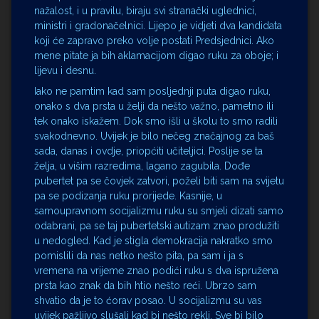
nažalost, i u pravilu, biraju svi stranački uglednici,
ministri i gradonačelnici. Lijepo je vidjeti dva kandidata
koji će zapravo preko volje postati Predsjednici. Ako
mene pitate ja bih aklamacijom digao ruku za oboje; i
lijevu i desnu.
Iako ne pamtim kad sam posljednji puta digao ruku,
onako s dva prsta u želji da nešto važno, pametno ili
tek onako iskažem. Dok smo išli u školu to smo radili
svakodnevno. Uvijek je bilo nečeg značajnog za baš
sada, danas i ovdje, priopćiti učiteljici. Poslije se ta
želja, u višim razredima, lagano zagubila. Dođe
pubertet pa se čovjek zatvori, poželi biti sam na svijetu
pa se podizanja ruku prorijede. Kasnije, u
samoupravnom socijalizmu ruku su smjeli dizati samo
odabrani, pa se taj pubertetski autizam znao produžiti
u nedogled. Kad je stigla demokracija nakratko smo
pomislili da nas netko nešto pita, pa sam i ja s
vremena na vrijeme znao podići ruku s dva ispružena
prsta kao znak da bih htio nešto reći. Ubrzo sam
shvatio da je to ćorav posao. U socijalizmu su vas
uvijek pažljivo slušali kad bi nešto rekli. Sve bi bilo