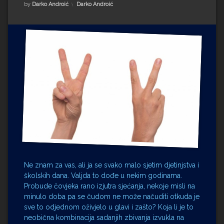
Impressum
Milenko Strižak
Kategorije:
by
Darko Androić
Darko Androić
Drugi autori
Drugi autori
Matea Andrić
Ljiljana Lekanić-Kljaić
Željko Krznarić
Mario Lovreković
Miroslav Šantek
Ne znam za vas, ali ja se svako malo sjetim djetinjstva i
školskih dana. Valjda to dođe u nekim godinama.
Probude čovjeka rano izjutra sjećanja, nekoje misli na
minulo doba pa se čudom ne može načuditi otkuda je
sve to odjednom oživjelo u glavi i zašto? Koja li je to
neobična kombinacija sadanjih zbivanja izvukla na