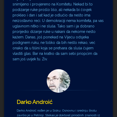
snimljeno i provjereno na Komitetu. Nekad bi to
podizanje ruke prošlo lišo, ali nekada bi čovjek
prokleo i dan i sat kad je odlučio da nešto ima
neizostavno reći. U demokraciji nema komiteta, pa vas
uglavnom nitko i ne sluša. Tako sam i ja dobrano
prorijedio dizanje ruke u nakani da nekome nešto
kažem. Danas, još ponekad na Vijeću odsjeka
podignem ruku, ne toliko da bih nešto rekao, već
onako da u tišini koja se pretvara da sluša čujem
vlastiti glas. Bar na kratko da sam sebi priopćim da
sam još uvijek tu. Živ.
Darko Androić
Darko Androić rođen je u Sisku. Osnovnu i srednju školu
završio je u Petrinji. Stekao je doktorat prirodnih znanosti iz