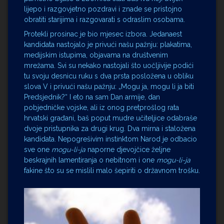
lijepo i razgovjetno pozdravi i znade se pristojno
obratiti starijima i razgovarati s odraslim osobama.
Protekli prosinac je bio mjesec izbora. Jedanaest
kandidata nastojalo je privući našu pažnju: plakatima,
medijskim istupima, objavama na društvenim
mrežama. Svi su nekako nastojali što uočljivije podići
tu svoju desnicu ruku s dva prsta posložena u obliku
slova V i privući našu pažnju: „Mogu ja, mogu li ja biti
Predsjednik?“ I eto na sam Dan armije, dan
pobjedničke vojske, ali iz onog pretprošlog rata
hrvatski građani, baš poput mudre učiteljice odabraše
dvoje pristupnika za drugi krug. Dva mirna i staložena
kandidata. Nepogrešivim instinktom Narod je odbacio
sve one
mogu-li-ja
naporne djevojčice željne
beskrajnih lamentiranja o nebitnom i one
mogu-li-ja
fakine što su se mislili malo šepiriti o državnom trošku.