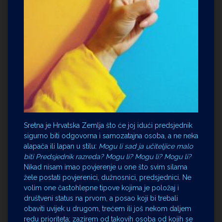
Sretna je Hrvatska Zemlja što će joj idući predsjednik
sigurno biti odgovorna i samozatajna osoba, a ne neka
alapača ili lapan u stilu:
Mogu li sad ja učiteljice malo
biti Predsjednik razreda? Mogu li? Mogu li? Mogu li?
Nikad nisam imao povjerenje u one što svim silama
žele postati povjerenici, dužnosnici, predsjednici. Ne
volim one častohlepne tipove kojima je položaj i
društveni status na prvom, a posao koji bi trebali
obaviti uvijek u drugom, trećem ili još nekom daljem
redu prioriteta; zazirem od takovih osoba od kojih se