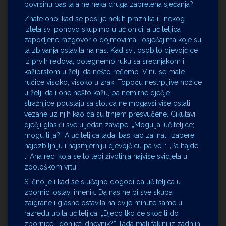
površinu baš ta a ne neka druga zapretena sjećanja?
Znate ono, kad se poslije nekih praznika ili nekog
izleta svi ponovo skupimo u učionici, a učiteljica
zapodjene razgovor o dojmovima i osjećajima koje su
ta zbivanja ostavila na nas. Kad svi, osobito djevojčice
iz prvih redova, potegnemo ruku sa srednjakom i
kažiprstom u želji da nešto rečemo. Vinu se male
ručice visoko, visoko u zrak. Topoću nestrpljive nožice
u želji da i one nešto kažu, pa nemirne dječje
stražnjice poustaju sa stolica ne mogavši više ostati
vezane uz njih kao da su trnjem presvučene. Cikutavi
dječji glasići sve u jedan zavape: „Mogu ja, učiteljice;
mogu li ja?“ A učiteljica tada, baš kao za inat, izabere
najozbiljniju i najsmjerniju djevojčicu pa veli: „Pa hajde
ti Ana reci koja se to tebi životinja najviše svidjela u
zoološkom vrtu.“
Slično je i kad se slučajno dogodi da učiteljica u
zbornici ostavi imenik. Da nas ne bi sve skupa
zaigrane i glasne ostavila na dvije minute same u
razredu upita učiteljica: „Djeco tko će skočiti do
zbornice i donijeti dnevnik?“ Tada mali fakini iz zadnjih