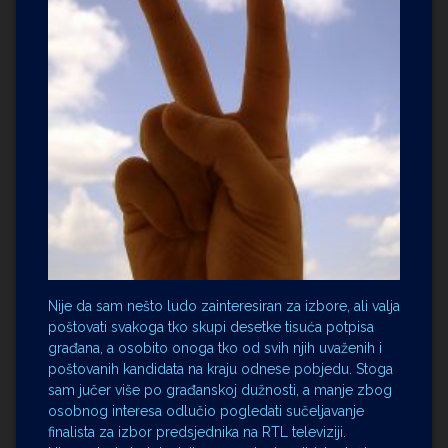
Nije da sam nešto ludo zainteresiran za izbore, ali valja
poštovati svakoga tko skupi desetke tisuća potpisa
građana, a osobito onoga tko od svih njih uvaženih i
poštovanih kandidata na kraju odnese pobjedu. Stoga
sam jučer više po građanskoj dužnosti, a manje zbog
osobnog interesa odlučio pogledati sučeljavanje
finalista za izbor predsjednika na RTL televiziji.