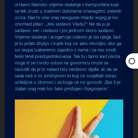
vrckavo fakinsko vrijeme skakanja s transportera koje
se tek zrcali u živahnim dubinama smaragdno zelenih
očica. Nije to više onaj nesiguran mladić kojeg je Ivo
onomad pitao: „Jesi sastavio Vladu?“ Ne da ju je
sastavio, već i rastavio i još jednom skoro sastavio.
Vrijeme vladanja i arogancije odavno je iza njega. Sad
je tu jedan strpljiv čovjek koji će, iako nevoljko, ako ga
svi skupa izaberemo zajedno s nama i za nas nositi
teški teret predsjednikovanja. Tek tu i tamo kad iskriža
noge ili se čvrsto osloni na govornicu može se
naslutiti da je to nekad bilo nestašno dijete, ali da se
sada radi o Ivi, pristojnom Ivi koji će osvjetlati obraz
učiteljice u zbornici i za koga će svi govoriti: „Baš ti je
zlatan onaj mali Ivo, tako pristojan i blagorječiv.“