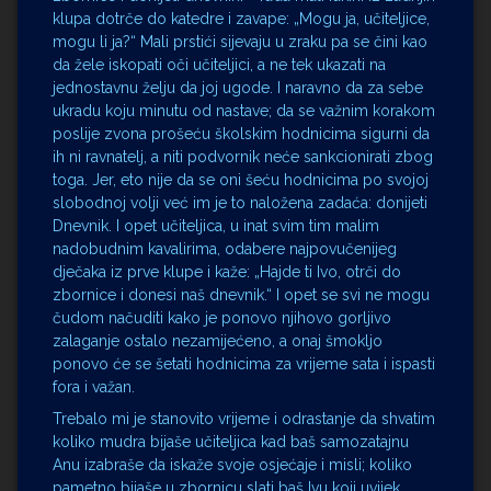
klupa dotrče do katedre i zavape: „Mogu ja, učiteljice,
mogu li ja?“ Mali prstići sijevaju u zraku pa se čini kao
da žele iskopati oči učiteljici, a ne tek ukazati na
jednostavnu želju da joj ugode. I naravno da za sebe
ukradu koju minutu od nastave; da se važnim korakom
poslije zvona prošeću školskim hodnicima sigurni da
ih ni ravnatelj, a niti podvornik neće sankcionirati zbog
toga. Jer, eto nije da se oni šeću hodnicima po svojoj
slobodnoj volji već im je to naložena zadaća: donijeti
Dnevnik. I opet učiteljica, u inat svim tim malim
nadobudnim kavalirima, odabere najpovučenijeg
dječaka iz prve klupe i kaže: „Hajde ti Ivo, otrči do
zbornice i donesi naš dnevnik.“ I opet se svi ne mogu
čudom načuditi kako je ponovo njihovo gorljivo
zalaganje ostalo nezamijećeno, a onaj šmokljo
ponovo će se šetati hodnicima za vrijeme sata i ispasti
fora i važan.
Trebalo mi je stanovito vrijeme i odrastanje da shvatim
koliko mudra bijaše učiteljica kad baš samozatajnu
Anu izabraše da iskaže svoje osjećaje i misli; koliko
pametno bijaše u zbornicu slati baš Ivu koji uvijek