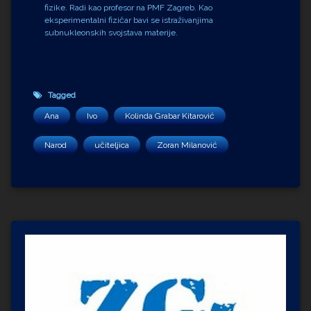
fizike. Radi kao profesor na PMF Zagreb. Kao
eksperimentalni fizičar bavi se istraživanjima
subnukleonskih svojstava materije.
Tagged
Ana
Ivo
Kolinda Grabar Kitarović
Narod
učiteljica
Zoran Milanović