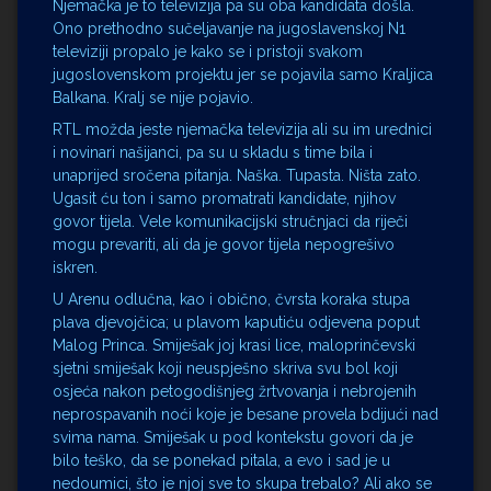
Njemačka je to televizija pa su oba kandidata došla.
Ono prethodno sučeljavanje na jugoslavenskoj N1
televiziji propalo je kako se i pristoji svakom
jugoslovenskom projektu jer se pojavila samo Kraljica
Balkana. Kralj se nije pojavio.
RTL možda jeste njemačka televizija ali su im urednici
i novinari našijanci, pa su u skladu s time bila i
unaprijed sročena pitanja. Naška. Tupasta. Ništa zato.
Ugasit ću ton i samo promatrati kandidate, njihov
govor tijela. Vele komunikacijski stručnjaci da riječi
mogu prevariti, ali da je govor tijela nepogrešivo
iskren.
U Arenu odlučna, kao i obično, čvrsta koraka stupa
plava djevojčica; u plavom kaputiću odjevena poput
Malog Princa. Smiješak joj krasi lice, maloprinčevski
sjetni smiješak koji neuspješno skriva svu bol koji
osjeća nakon petogodišnjeg žrtvovanja i nebrojenih
neprospavanih noći koje je besane provela bdijući nad
svima nama. Smiješak u pod kontekstu govori da je
bilo teško, da se ponekad pitala, a evo i sad je u
nedoumici, što je njoj sve to skupa trebalo? Ali ako se