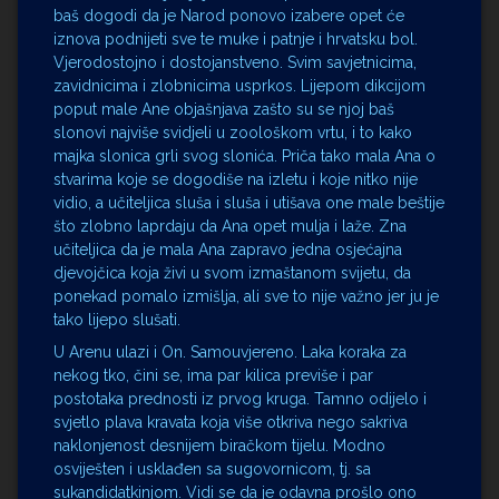
baš dogodi da je Narod ponovo izabere opet će
iznova podnijeti sve te muke i patnje i hrvatsku bol.
Vjerodostojno i dostojanstveno. Svim savjetnicima,
zavidnicima i zlobnicima usprkos. Lijepom dikcijom
poput male Ane objašnjava zašto su se njoj baš
slonovi najviše svidjeli u zoološkom vrtu, i to kako
majka slonica grli svog slonića. Priča tako mala Ana o
stvarima koje se dogodiše na izletu i koje nitko nije
vidio, a učiteljica sluša i sluša i utišava one male beštije
što zlobno laprdaju da Ana opet mulja i laže. Zna
učiteljica da je mala Ana zapravo jedna osjećajna
djevojčica koja živi u svom izmaštanom svijetu, da
ponekad pomalo izmišlja, ali sve to nije važno jer ju je
tako lijepo slušati.
U Arenu ulazi i On. Samouvjereno. Laka koraka za
nekog tko, čini se, ima par kilica previše i par
postotaka prednosti iz prvog kruga. Tamno odijelo i
svjetlo plava kravata koja više otkriva nego sakriva
naklonjenost desnijem biračkom tijelu. Modno
osviješten i usklađen sa sugovornicom, tj. sa
sukandidatkinjom. Vidi se da je odavna prošlo ono