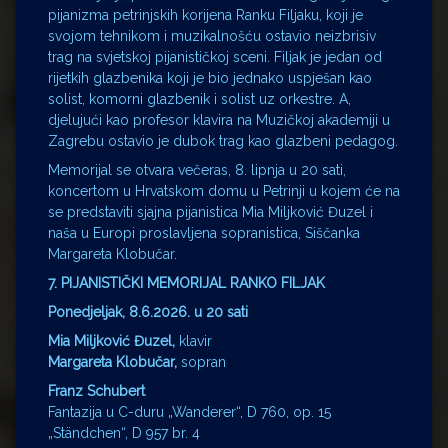
pijanizma petrinjskih korijena Ranku Filjaku, koji je
svojom tehnikom i muzikalnošću ostavio neizbrisiv
trag na svjetskoj pijanističkoj sceni. Filjak je jedan od
rijetkih glazbenika koji je bio jednako uspješan kao
solist, komorni glazbenik i solist uz orkestre. A,
djelujući kao profesor klavira na Muzičkoj akademiji u
Zagrebu ostavio je dubok trag kao glazbeni pedagog.
Memorijal se otvara večeras, 8. lipnja u 20 sati,
koncertom u Hrvatskom domu u Petrinji u kojem će na
se predstaviti sjajna pijanistica Mia Miljković Đuzel i
naša u Europi proslavljena sopranistica, Siščanka
Margareta Klobučar.
7. PIJANISTIČKI MEMORIJAL RANKO FILJAK
Ponedjeljak, 8.6.2026. u 20 sati
Mia Miljković Đuzel,
klavir
Margareta Klobučar,
sopran
Franz Schubert
Fantazija u C-duru „Wanderer“, D 760, op. 15
„Ständchen“, D 957 br. 4