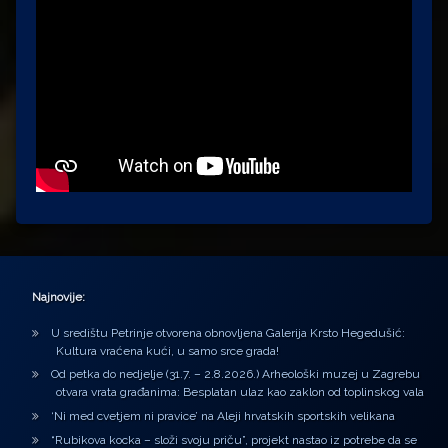
Najnovije:
U središtu Petrinje otvorena obnovljena Galerija Krsto Hegedušić:
Kultura vraćena kući, u samo srce grada!
Od petka do nedjelje (31.7. – 2.8.2026.) Arheološki muzej u Zagrebu
otvara vrata građanima: Besplatan ulaz kao zaklon od toplinskog vala
‘Ni med cvetjem ni pravice’ na Aleji hrvatskih sportskih velikana
“Rubikova kocka – složi svoju priču”, projekt nastao iz potrebe da se