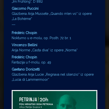
„Im Frühling“, D 882
Giacomo Puccini
Glazbena Arija Mussete „Quando m’en vo“ iz opere
„La Bohème“
***
Frédéric Chopin
Nokturno u e-molu, op. Posth. 72 br. 1
Vincenzo Bellini
Arija Norme „Casta diva“ iz opere „Norma“
Frédéric Chopin
Fantazija u f-molu, op. 49
Gaetano Donizetti
Glazbena Arija Lucie „Regnava nel silenzio“ iz opere
„Lucia di Lammermoor“