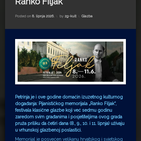
Ranko Filjak
Impressum
Milenko Strižak
Drugi autori
Drugi autori
Kategorije:
Posted on
8. lipnja 2026.
by
zg-kult
Glazba
Matea Andrić
Ljiljana Lekanić-Kljaić
Željko Krznarić
Mario Lovreković
Miroslav Šantek
Petrinja je i ove godine domaćin izuzetnog kulturnog
događanja: Pijanističkog memorijala „Ranko Filjak“,
festivala klasične glazbe koji već sedmu godinu
zaredom svim građanima i posjetiteljima ovog grada
pruža priliku da četiri dana (8., 9., 10. i 11. lipnja) uživaju
u vrhunskoj glazbenoj poslastici.
Memorijal je posvećen velikanu hrvatskog i svjetskog