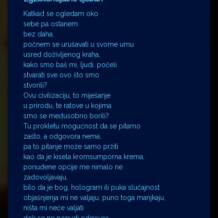
Katkad se ogledam oko
sebe pa ostanem
bez daha,
počnem se urušavati u svome umu
usred doživljenog kraha,
kako smo baš mi, ljudi, počeli
stvarati sve ovo što smo
stvorili?
Ovu civilizaciju, to miješanje
u prirodu, te ratove u kojima
smo se međusobno borili?
Tu prokletu mogućnost da se pitamo
zašto, a odgovora nema,
pa to pitanje može samo pržiti
kao da je kisela kromsumporna krema,
ponuđene opcije me nimalo ne
zadovoljavaju,
bilo da je bog, hologram ili puka slučajnost
objašnjenja mi ne valjaju, puno toga manjkaju,
ništa mi neće valjati
dok se ne ponudi odgovor,