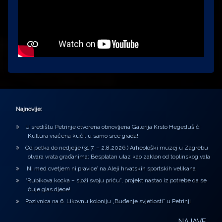
Najnovije:
U središtu Petrinje otvorena obnovljena Galerija Krsto Hegedušić:
Kultura vraćena kući, u samo srce grada!
Od petka do nedjelje (31.7. – 2.8.2026.) Arheološki muzej u Zagrebu
otvara vrata građanima: Besplatan ulaz kao zaklon od toplinskog vala
‘Ni med cvetjem ni pravice’ na Aleji hrvatskih sportskih velikana
“Rubikova kocka – složi svoju priču”, projekt nastao iz potrebe da se
čuje glas djece!
Pozivnica na 6. Likovnu koloniju „Buđenje svjetlosti” u Petrinji
NAJAVE