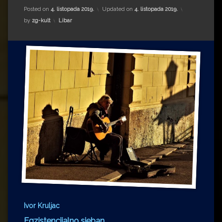
Impressum
Milenko Strižak
Posted on
4. listopada 2019.
Updated on
4. listopada 2019.
Kategorije:
by
zg-kult
Libar
Drugi autori
Drugi autori
Matea Andrić
Ljiljana Lekanić-Kljaić
Željko Krznarić
Mario Lovreković
Miroslav Šantek
Ivor Kruljac
Egzistencijalno sjeban