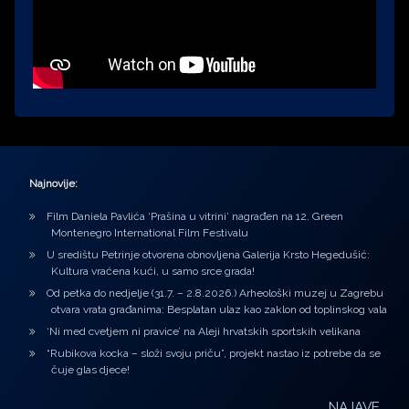
Najnovije:
Film Daniela Pavlića ‘Prašina u vitrini’ nagrađen na 12. Green
Montenegro International Film Festivalu
U središtu Petrinje otvorena obnovljena Galerija Krsto Hegedušić:
Kultura vraćena kući, u samo srce grada!
Od petka do nedjelje (31.7. – 2.8.2026.) Arheološki muzej u Zagrebu
otvara vrata građanima: Besplatan ulaz kao zaklon od toplinskog vala
‘Ni med cvetjem ni pravice’ na Aleji hrvatskih sportskih velikana
“Rubikova kocka – složi svoju priču”, projekt nastao iz potrebe da se
čuje glas djece!
NAJAVE