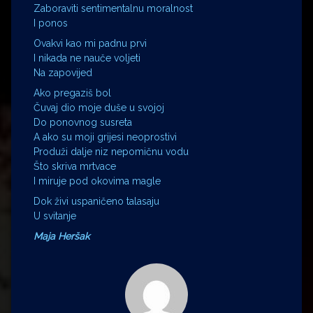
Zaboraviti sentimentalnu moralnost
I ponos
Ovakvi kao mi padnu prvi
I nikada ne nauče voljeti
Na zapovijed
Ako pregaziš bol
Čuvaj dio moje duše u svojoj
Do ponovnog susreta
A ako su moji grijesi neoprostivi
Produži dalje niz nepomičnu vodu
Što skriva mrtvace
I miruje pod okovima magle
Dok živi uspaničeno talasaju
U svitanje
Maja Heršak