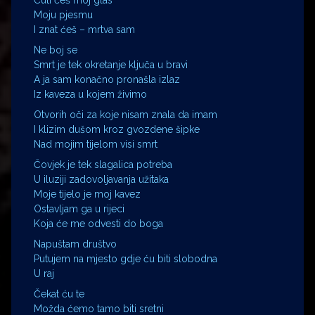
Moju pjesmu
I znat ćeš – mrtva sam
Ne boj se
Smrt je tek okretanje ključa u bravi
A ja sam konačno pronašla izlaz
Iz kaveza u kojem živimo
Otvorih oči za koje nisam znala da imam
I klizim dušom kroz gvozdene šipke
Nad mojim tijelom visi smrt
Čovjek je tek slagalica potreba
U iluziji zadovoljavanja užitaka
Moje tijelo je moj kavez
Ostavljam ga u rijeci
Koja će me odvesti do boga
Napuštam društvo
Putujem na mjesto gdje ću biti slobodna
U raj
Čekat ću te
Možda ćemo tamo biti sretni