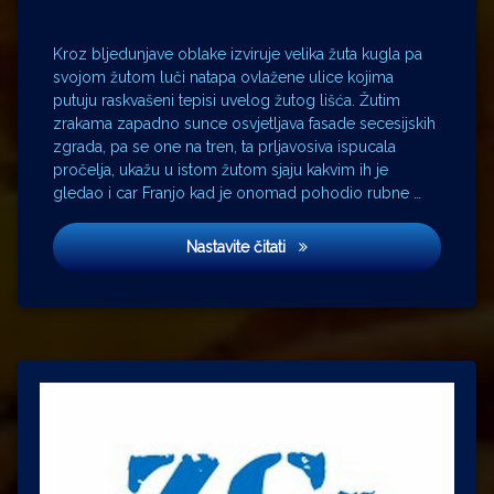
Sumorna
jesen
Kroz bljedunjave oblake izviruje velika žuta kugla pa
William
svojom žutom luči natapa ovlažene ulice kojima
Faulkner
putuju raskvašeni tepisi uvelog žutog lišća. Žutim
Zvonimir
zrakama zapadno sunce osvjetljava fasade secesijskih
Črnko
zgrada, pa se one na tren, ta prljavosiva ispucala
pročelja, ukažu u istom žutom sjaju kakvim ih je
gledao i car Franjo kad je onomad pohodio rubne …
Žuto lišće ljubavi
Nastavite čitati