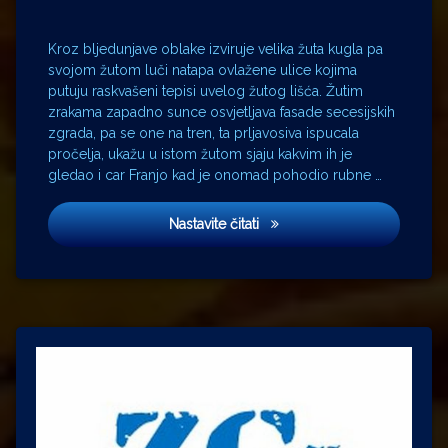
Sumorna
jesen
Kroz bljedunjave oblake izviruje velika žuta kugla pa
William
svojom žutom luči natapa ovlažene ulice kojima
Faulkner
putuju raskvašeni tepisi uvelog žutog lišća. Žutim
Zvonimir
zrakama zapadno sunce osvjetljava fasade secesijskih
Črnko
zgrada, pa se one na tren, ta prljavosiva ispucala
pročelja, ukažu u istom žutom sjaju kakvim ih je
gledao i car Franjo kad je onomad pohodio rubne …
Žuto lišće ljubavi
Nastavite čitati