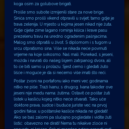
koga osim za golubove brigati.
Prošle smo subote izmijenili stare za nove brige.
Sinića smo prošli vikend otpravili u svijet; tamo gdje je
trava zelenija. U mjesto u kojima jesen nikad nije žuta.
Gdje cijele zime lagano rominja kišica i krave pasu
prezelenu travu na uredno ograđenim pašnjacima.
Malog smo otpratili u život. S diplomom i s tugom u
srcu otpratismo sina. Više se nikada neće povrnuti
vrijeme na koje svikosmo. Naš mali. Ponekad, s jeseni,
možda i navrati do našeg lisjem zatrpanog dvora, ali
to će biti samo u prolazu. Sjest ćemo i gledati žuto
lišće i moguće je da si nećemo više imati što reći.
Poštar zvoni na portafonu iako meni već godinama
nitko ne piše. Traži Ivanu; s drugog. Ivana također ove
jeseni nije među nama: žutima. Ostavit će poštar žuti
listek u kasliću kojeg nitko neće otvarati. Tako uče
doktore prava, sudce i buduće juriste već na prvoj
godini faksa: u poštanske kasliće nikada ne gledati!
Ako se baš zalomi pa slučajno pogledate i vidite žuti
listić: obavezno ne dirati! Nema tu nikakve zloće ni