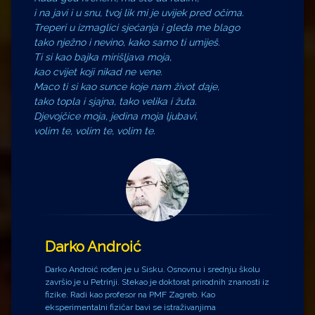
i na javi i u snu, tvoj lik mi je uvijek pred očima.
Treperi u izmaglici sjećanja i gleda me blago
tako nježno i nevino, kako samo ti umiješ.
Ti si kao bajka mirišljava moja,
kao cvijet koji nikad ne vene.
Maco ti si kao sunce koje nam život daje,
tako topla i sjajna, tako velika i žuta.
Djevojčice moja, jedina moja ljubavi,
volim te, volim te, volim te.
Darko Androić
Darko Androić rođen je u Sisku. Osnovnu i srednju školu
završio je u Petrinji. Stekao je doktorat prirodnih znanosti iz
fizike. Radi kao profesor na PMF Zagreb. Kao
eksperimentalni fizičar bavi se istraživanjima