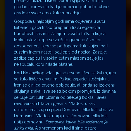
pročelja, ukažu u istom žutom sjaju kakvim ih je
gledao i car Franjo kad je onomad pohodio rubne
gradove svoje crno-žute monarhije.
Gospođa u najboljim godinama odjevena u žutu
kabanicu gaca friško prepranu travu egzercira
Rudolfovih kasarni. Za njom veselo trčkara kujica.
Mokri listovi lijepe se za žute gumene čizmice
gospodarice; lijepe se po šapama žute kujice pa ih
žustrim trkom nastoji odlijepiti od nožica. Zastaje;
zadiže capicu i visokim žutim mlazom zalije još
neispucalu koru mlade platane.
Kod Botaničkog vrta igra se crveno lišće sa žutim, igra
se žuto lišće s crvenim. Pa kad zapuše istočnjak na
tren se čini da crveno pobjeđuje, ali onda se izokrenu
strujanja zraka i sve se stubokom promijeni. Iz davnina
se čuje bat žutih čizama od telećeg boksa i lavež
revolverskih hitaca; i pjesma. Mladost u kaki
uniformama stupa i pjeva Domovini. Mladost ubija za
Domovinu. Mladost ubijaju za Domovinu. Mladost
ubija domovinu.
Domovina kakva bila rođenom je
sinku mila.
A s vremenom kad ti sinci ostare,