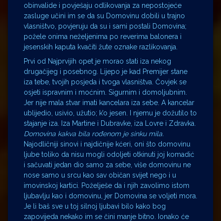
obinvalide i povješaju odlikovanja za nepostojeće
zasluge učini im se da su Domovinu dobili u trajno
vlasništvo, povjeruju da su i sami postali Domovina;
požele onima neželjenima po reverima balonera i
jesenskih kaputa kvačiti žute oznake razlikovanja.
Prvi od Najprvijih opet je morao stati iza nekog
drugačijeg i posebnog. Lijepo je kad Premijer stane
iza tebe, tvojih posjeda i tvoga vlasništva. Čovjek se
osjeti ispravnim i moćnim. Sigurnim i domoljubnim.
Jer nije mala stvar imati kancelara iza sebe. A kancelar
ublijedio, usivio, užutio; k’o jesen. I njemu je dožutilo to
stajanje iza. Iza Martine i Dubravke, iza Lovre i Zdravka.
Domovina kakva bila rođenom je sinku mila.
Najodličniji sinovi i najdičnije kćeri, oni što domovinu
ljube toliko da nisu mogli odoljeti otkinuti joj komadić
i sačuvati jedan dio samo za sebe, više domovinu ne
nose samo u srcu kao sav običan svijet nego i u
imovinskoj kartici. Poželješe da i njih zavolimo istom
ljubavlju kao i domovinu, jer Domovina se voljeti mora.
Je li baš sve u toj silnoj ljubavi bilo kako bog
zapovijeda nekako im se čini manje bitno. Ionako će