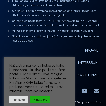
Film Daniela Pavlića ‘Prašina u vitrini’ nagrađen na 12. Green
Montenegro International Film Festivalu
U središtu Petrinje otvorena obnovljena Galerija Krsto Hegedušić:
Kultura vraćena kući, u samo srce grada!
Od petka do nedjelje (31.7. – 2.8.2026.) Arheološki muzej u Zagrebu
otvara vrata građanima: Besplatan ulaz kao zaklon od toplinskog vala
‘Ni med cvetjem ni pravice’ na Aleji hrvatskih sportskih velikana
“Rubikova kocka – složi svoju priču”, projekt nastao iz potrebe da se
čuje glas djece!
NAJAVE
IMPRESSUM
Naša stranica koristi kolačiće kako
bismo vam iskustvo posjete našem
portalu učinili bržim i kvalitetnijim.
PRATITE NAS
Klikom na "Prihvati sve" pristajete na
korištenje SVIH kolačića, no svoj
pristanak možete kontrolirati kroz
izbornik "Postavke kolačića".
Facebook
LinkedIn
YouTub
E-m
X.com
Postavke
Prihvati sve
© ZG-KULT. Sva prava pridržana.