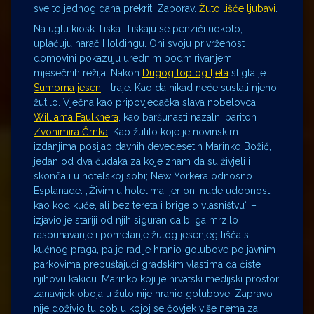
sve to jednog dana prekriti Zaborav.
Žuto lišće ljubavi
.
Na uglu kiosk Tiska. Tiskaju se penzići uokolo;
uplaćuju harač Holdingu. Oni svoju privrženost
domovini pokazuju urednim podmirivanjem
mjesečnih režija. Nakon
Dugog toplog ljeta
stigla je
Sumorna jesen
. I traje. Kao da nikad neće sustati njeno
žutilo. Vječna kao pripovjedačka slava nobelovca
Williama Faulknera
, kao baršunasti nazalni bariton
Zvonimira Črnka
. Kao žutilo koje je novinskim
izdanjima posijao davnih devedesetih Marinko Božić,
jedan od dva čudaka za koje znam da su živjeli i
skončali u hotelskoj sobi; New Yorkera odnosno
Esplanade. „Živim u hotelima, jer oni nude udobnost
kao kod kuće, ali bez tereta i brige o vlasništvu“ –
izjavio je stariji od njih siguran da bi ga mrzilo
raspuhavanje i pometanje žutog jesenjeg lišća s
kućnog praga, pa je radije hranio golubove po javnim
parkovima prepuštajući gradskim vlastima da čiste
njihovu kakicu. Marinko koji je hrvatski medijski prostor
zanavijek oboja u žuto nije hranio golubove. Zapravo
nije doživio tu dob u kojoj se čovjek više nema za