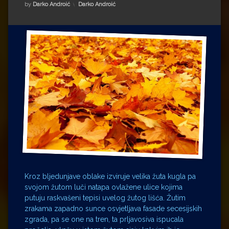
Impressum
Milenko Strižak
Kategorije:
by
Darko Androić
Darko Androić
Drugi autori
Drugi autori
Matea Andrić
Ljiljana Lekanić-Kljaić
Željko Krznarić
Mario Lovreković
Miroslav Šantek
Kroz bljedunjave oblake izviruje velika žuta kugla pa
svojom žutom luči natapa ovlažene ulice kojima
putuju raskvašeni tepisi uvelog žutog lišća. Žutim
zrakama zapadno sunce osvjetljava fasade secesijskih
zgrada, pa se one na tren, ta prljavosiva ispucala