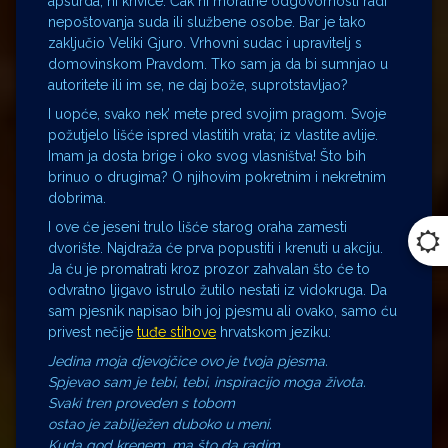
apsurda, ni krivice. Čak ni moralne odgovornosti radi
nepoštovanja suda ili službene osobe. Bar je tako
zaključio Veliki Gjuro. Vrhovni sudac i upravitelj s
domovinskom Pravdom. Tko sam ja da bi sumnjao u
autoritete ili im se, ne daj bože, suprotstavljao?
I uopće, svako nek’ mete pred svojim pragom. Svoje
požutjelo lišće ispred vlastitih vrata; iz vlastite avlije.
Imam ja dosta brige i oko svog vlasništva! Što bih
brinuo o drugima? O njihovim pokretnim i nekretnim
dobrima.
I ove će jeseni trulo lišće starog oraha zamesti
dvorište. Najdraža će prva popustiti i krenuti u akciju.
Ja ću je promatrati kroz prozor zahvalan što će to
odvratno ljigavo istrulo žutilo nestati iz vidokruga. Da
sam pjesnik napisao bih joj pjesmu ali ovako, samo ću
privest nečije
tuđe stihove
hrvatskom jeziku:
Jedina moja djevojčice ovo je tvoja pjesma.
Spjevao sam je tebi, tebi, inspiracijo moga života.
Svaki tren proveden s tobom
ostao je zabilježen duboko u meni.
Kuda god krenem, ma što da radim,