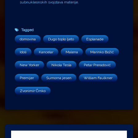
subnukleonskih svojstava materije.
Tagged
domovina
Dugo toplo ljeto
Esplanade
Idoli
Kancelar
Malena
Marinko Božić
New Yorker
Nikola Tesla
Petar Preradović
Premijer
Sumorna jesen
William Faulkner
Zvonimir Črnko