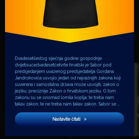
Ljudevit
Gaj
Marko
Perković
Mile
Budak
Nenad
Ninčević
Dvadesetšestog siječnja godine gospodnje
novosadski
dvijetisućedvadesetčetvrte hrvatski je Sabor pod
dogovor
predsjedanjem uvaženog predsjedatelja Gordana
Predsjednik
Jandrokovića usvojio jedan od najvažnijih zakona koji
Premijer
suverena i samostalna država može usvojiti, zakon o
jeziku; preciznije Zakon o hrvatskom jeziku. O tom
Sabor
zakonu su se onomad lomila koplja; te treba nam
srpski
takav zakon, te ne treba nam takav zakon. Sabor se …
jezik
Vlatko
Ako ne znaš što je bilo
Pavletić
Nastavite čitati
Vuk
Stefanović
Karadžić