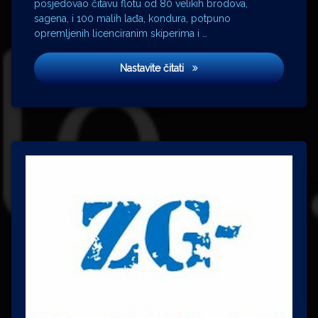
posjedovao čitavu flotu od 80 velikih brodova,
sagena, i 100 malih lađa, kondura, potpuno
opremljenih licenciranim skiperima i …
Zlatna lađa
Nastavite čitati