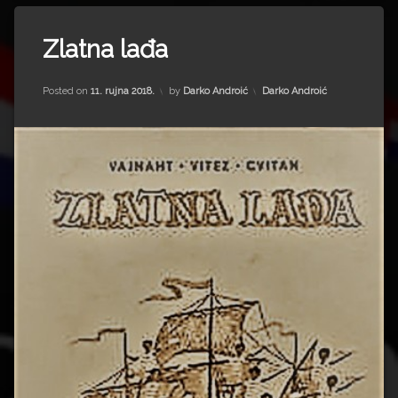
Tagged
zakon o
hrvatskom
Čitanka
Zlatna lađa
jeziku
Mile
ZAMP
Budak
Updated on
15. srpnja 2022.
Kategorije:
Posted on
11. rujna 2018.
by
Darko Androić
Darko Androić
Zoran
NDH
Milanović
tableti
Vladimir
Nazor
ZAMP
Zlatan
lađa