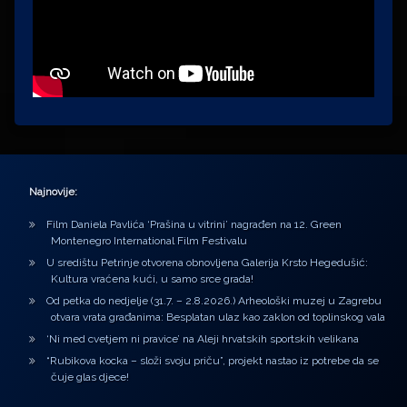
Najnovije:
Film Daniela Pavlića ‘Prašina u vitrini’ nagrađen na 12. Green
Montenegro International Film Festivalu
U središtu Petrinje otvorena obnovljena Galerija Krsto Hegedušić:
Kultura vraćena kući, u samo srce grada!
Od petka do nedjelje (31.7. – 2.8.2026.) Arheološki muzej u Zagrebu
otvara vrata građanima: Besplatan ulaz kao zaklon od toplinskog vala
‘Ni med cvetjem ni pravice’ na Aleji hrvatskih sportskih velikana
“Rubikova kocka – složi svoju priču”, projekt nastao iz potrebe da se
čuje glas djece!