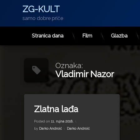
ZG-KULT
samo dobre priče
Stranica dana
Film
Glazba
Preskoči
na
sadržaj
Oznaka:
Vladimir Nazor
Tagged
Čitanka
Zlatna lađa
Mile Budak
Updated on
15. srpnja 2022.
NDH
Posted on
11. rujna 2018.
tableti
Kategorije:
by
Darko Androić
Darko Androić
Vladimir Nazor