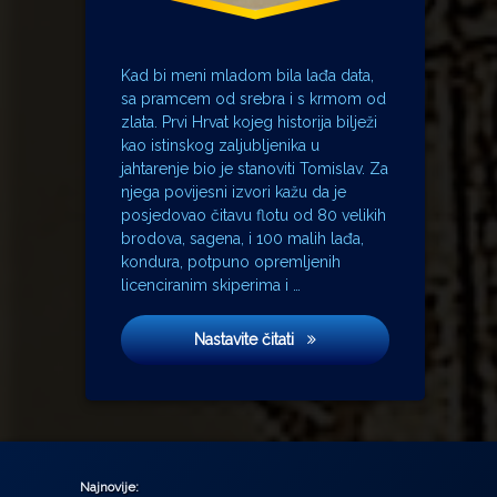
Kad bi meni mladom bila lađa data,
sa pramcem od srebra i s krmom od
zlata. Prvi Hrvat kojeg historija bilježi
kao istinskog zaljubljenika u
jahtarenje bio je stanoviti Tomislav. Za
njega povijesni izvori kažu da je
posjedovao čitavu flotu od 80 velikih
brodova, sagena, i 100 malih lađa,
kondura, potpuno opremljenih
licenciranim skiperima i …
Zlatna lađa
Nastavite čitati
Najnovije: