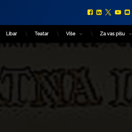
Facebook
LinkedIn
X.com
You
Libar
Teatar
Više
Za vas pišu